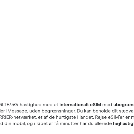
GLTE/5G-hastighed med et
internationalt eSIM
med
ubegræns
eller iMessage, uden begrænsninger. Du kan beholde dit sædvan
RRIER-netværket, et af de hurtigste i landet. Rejse eSIM’er er
din mobil, og i løbet af få minutter har du allerede
højhastig