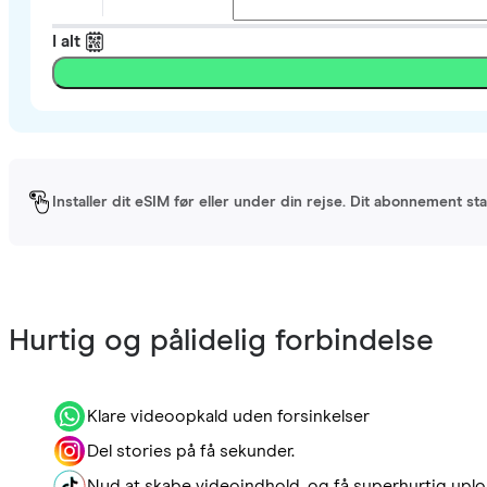
I alt
Installer dit eSIM før eller under din rejse. Dit abonnement st
Hurtig og pålidelig forbindelse
Klare videoopkald uden forsinkelser
Del stories på få sekunder.
Nyd at skabe videoindhold, og få superhurtig uplo