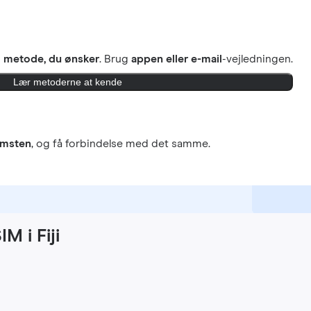
n
metode, du ønsker
. Brug
appen eller e-mail
-vejledningen.
Lær metoderne at kende
omsten
, og få forbindelse med det samme.
M i Fiji