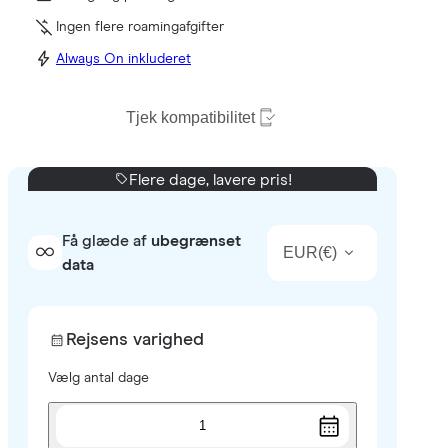
Ingen flere roamingafgifter
Always On inkluderet
Tjek kompatibilitet
Flere dage, lavere pris!
Få glæde af
ubegrænset
EUR
(
€
)
data
Rejsens varighed
Vælg antal dage
1