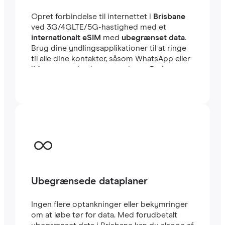
Opret forbindelse til internettet i
Brisbane
ved 3G/4GLTE/5G-hastighed med et
internationalt eSIM
med
ubegrænset data
.
Brug dine yndlingsapplikationer til at ringe
til alle dine kontakter, såsom WhatsApp eller
iMessage, uden begrænsninger. Du kan
beholde dit sædvanlige lokale SIM-kort til at
modtage vigtige SMS’er og opkald. Dette
eSIM til Brisbane bruger CARRIER-
netværket, et af de hurtigste i landet. Rejse
eSIM’er er meget nemme at konfigurere: Du
vil straks modtage en QR-kode i din e-mail.
Scan den med din mobil, og i løbet af få
minutter har du allerede
højhastigheds-
internet
i Brisbane. Det er alt.
Ubegrænsede dataplaner
Ingen flere optankninger eller bekymringer
om at løbe tør for data. Med forudbetalt