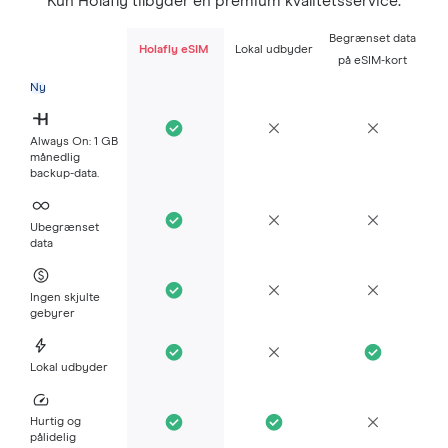
Kun Holafly tilbyder en premium kvalitetsservice.
Begrænset data
Holafly eSIM
Lokal udbyder
på eSIM-kort
Ny
Always On: 1 GB
månedlig
backup-data.
Ubegrænset
data
Ingen skjulte
gebyrer
Lokal udbyder
Hurtig og
pålidelig