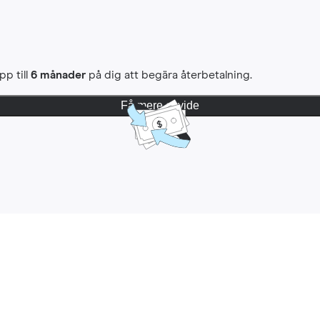
pp till
6 månader
på dig att begära återbetalning.
Få mere at vide