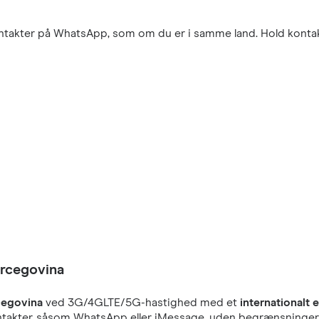
kontakter på WhatsApp, som om du er i samme land. Hold konta
ercegovina
cegovina
ved 3G/4GLTE/5G-hastighed med et
internationalt 
e kontakter, såsom WhatsApp eller iMessage, uden begrænsninge