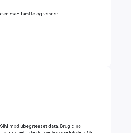
kten med familie og venner.
eSIM
med
ubegrænset data
. Brug dine
r. Du kan beholde dit sædvanlige lokale SIM-