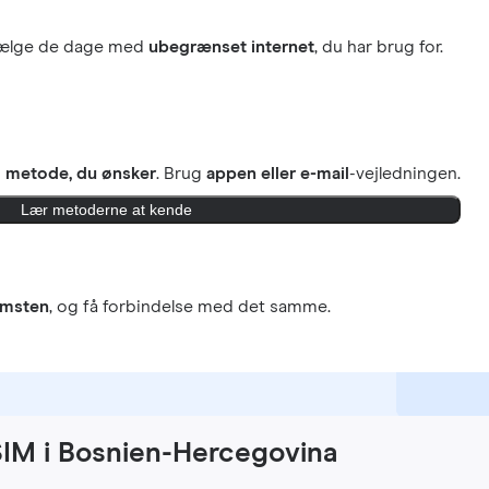
vælge de dage med
ubegrænset internet
, du har brug for.
n
metode, du ønsker
. Brug
appen eller e-mail
-vejledningen.
Lær metoderne at kende
omsten
, og få forbindelse med det samme.
SIM i Bosnien-Hercegovina