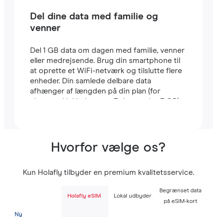
Del dine data med familie og
venner
Del 1 GB data om dagen med familie, venner
eller medrejsende. Brug din smartphone til
at oprette et WiFi-netværk og tilslutte flere
enheder. Din samlede delbare data
afhænger af længden på din plan (for
eksempel inkluderer en 7-dages plan 7 GB).
Hvorfor vælge os?
Kun Holafly tilbyder en premium kvalitetsservice.
Begrænset data
Holafly eSIM
Lokal udbyder
på eSIM-kort
Ny