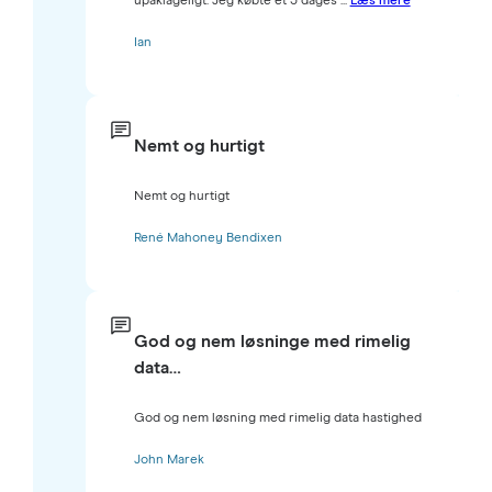
upåklageligt. Jeg købte et 3 dages ...
Læs mere
Ian
Nemt og hurtigt
Nemt og hurtigt
René Mahoney Bendixen
God og nem løsninge med rimelig
data…
God og nem løsning med rimelig data hastighed
John Marek