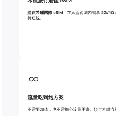
希臘旅行最佳 eSIM
購買
希臘國際 eSIM
，在涵蓋範圍內暢享
5G/4
持連線。
流量吃到飽方案
不需要加值，也不需擔心流量用盡。預付希臘流