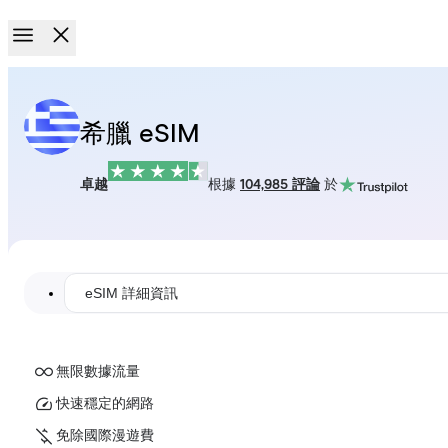
希臘 eSIM
卓越
根據
104,985 評論
於
eSIM 詳細資訊
無限數據流量
快速穩定的網路
免除國際漫遊費