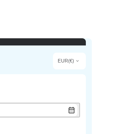
EUR
(
€
)