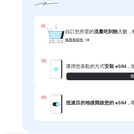
01.
自訂您所需的
流量吃到飽
天數，
檢查相容性
02.
選擇您喜歡的方式
安裝 eSIM
，
03.
抵達目的地後開啟您的 eSIM
，