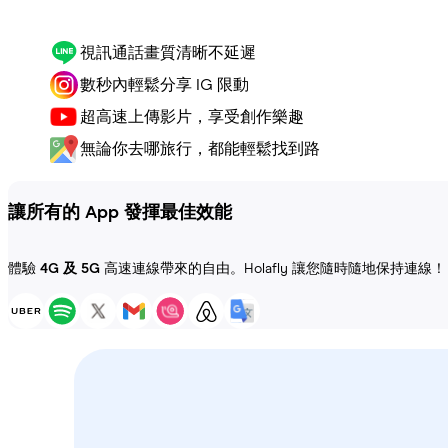
視訊通話畫質清晰不延遲
數秒內輕鬆分享 IG 限動
超高速上傳影片，享受創作樂趣
無論你去哪旅行，都能輕鬆找到路
讓所有的 App 發揮最佳效能
體驗
4G 及 5G
高速連線帶來的自由。Holafly 讓您隨時隨地保持連線！