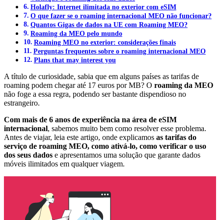
Holafly: Internet ilimitada no exterior com eSIM
O que fazer se o roaming internacional MEO não funcionar?
Quantos Gigas de dados na UE com Roaming MEO?
Roaming da MEO pelo mundo
Roaming MEO no exterior: considerações finais
Perguntas frequentes sobre o roaming internacional MEO
Plans that may interest you
A título de curiosidade, sabia que em alguns países as tarifas de
roaming podem chegar até 17 euros por MB? O
roaming da MEO
não foge a essa regra, podendo ser bastante dispendioso no
estrangeiro.
Com mais de 6 anos de experiência na área de eSIM
internacional
, sabemos muito bem como resolver esse problema.
Antes de viajar, leia este artigo, onde explicamos
as tarifas do
serviço de roaming MEO, como ativá-lo, como verificar o uso
dos seus dados
e apresentamos uma solução que garante dados
móveis ilimitados em qualquer viagem.