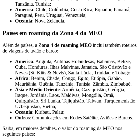
Tanzânia, Tunísia;
América
: Chile, Colômbia, Costa Rica, Equador, Panamá,
Paraguai, Peru, Uruguai, Venezuela;
Oceania
: Nova Zelândia.
Países em roaming da Zona 4 da MEO
Além de países, a Z
ona 4 de roaming MEO
inclui também roteiros
de viagens de avião e barco:
América
: Anguila, Antilhas Holandesas, Bahamas, Belize,
Cuba, Honduras, Ilhas Malvinas, Jamaica, São Cristóvão e
Neves (St. Kitts & Nevis), Santa Lúcia, Trinidad e Tobago;
África
: Benim, Chade, Congo, Egito, Etiópia, Gabão,
Mauritânia, Quênia, Tanzânia, Tunísia, Zâmbia, Zimbabué;
Ásia e Médio Oriente
: Armênia, Cazaquistão, Geórgia,
Iraque, Jordânia, Laos, Maldivas, Mongólia, Omã,
Quirguistão, Sri Lanka, Tajiquistão, Taiwan, Turquemenistão,
Uzbequistão, Vietnã;
Oceania
: Kiribati, Palau;
Outros
: Comunicações em Redes Satélite, Aviões e Barcos.
Saiba, em maiores detalhes, o valor do roaming da MEO nos
seguintes países: