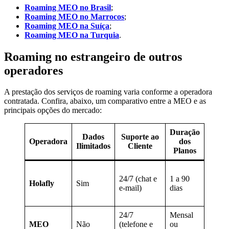
Roaming MEO no Brasil
;
Roaming MEO no Marrocos
;
Roaming MEO na Suíça
;
Roaming MEO na Turquia
.
Roaming no estrangeiro de outros
operadores
A prestação dos serviços de roaming varia conforme a operadora
contratada. Confira, abaixo, um comparativo entre a MEO e as
principais opções do mercado:
Duração
Veloc
Dados
Suporte ao
Operadora
dos
d
Ilimitados
Cliente
Planos
Inte
Alta
24/7 (chat e
1 a 90
(4G/5
Holafly
Sim
e-mail)
dias
depen
destin
24/7
Mensal
MEO
Não
(telefone e
ou
Alta 