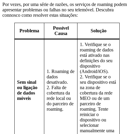
Por vezes, por uma série de razões, os serviços de roaming podem
apresentar problemas ou falhas no seu telemóvel. Descubra
connosco como resolver estas situações:
Possível
Problema
Solução
Causa
1. Verifique se o
roaming de dados
está ativado nas
definições do seu
dispositivo
1. Roaming de
(Android/iOS).
dados
2. Verifique se o
Sem sinal
desativado.
seu dispositivo está
ou ligação
2. Falta de
na zona de
de dados
cobertura da
cobertura da rede
móveis
rede local ou
MEO ou de um
do parceiro de
parceiro de
roaming.
roaming. Tente
reiniciar o
dispositivo ou
selecionar
manualmente uma