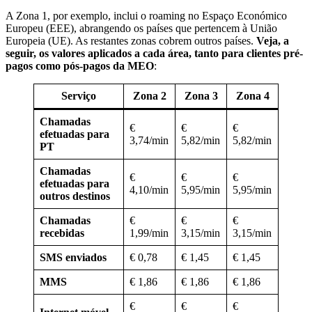
A Zona 1, por exemplo, inclui o roaming no Espaço Económico
Europeu (EEE), abrangendo os países que pertencem à União
Europeia (UE). As restantes zonas cobrem outros países.
Veja, a
seguir, os valores aplicados a cada área, tanto para clientes pré-
pagos como pós-pagos da MEO
:
Serviço
Zona 2
Zona 3
Zona 4
Chamadas
€
€
€
efetuadas para
3,74/min
5,82/min
5,82/min
PT
Chamadas
€
€
€
efetuadas para
4,10/min
5,95/min
5,95/min
outros destinos
Chamadas
€
€
€
recebidas
1,99/min
3,15/min
3,15/min
SMS enviados
€ 0,78
€ 1,45
€ 1,45
MMS
€ 1,86
€ 1,86
€ 1,86
€
€
€