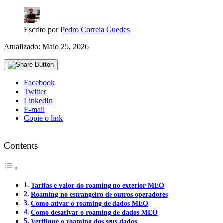
Escrito por
Pedro Correia Guedes
Atualizado: Maio 25, 2026
Facebook
Twitter
LinkedIn
E-mail
Copie o link
Contents
Tarifas e valor do roaming no exterior MEO
Roaming no estrangeiro de outros operadores
Como ativar o roaming de dados MEO
Como desativar o roaming de dados MEO
Verifique o roaming dos seus dados