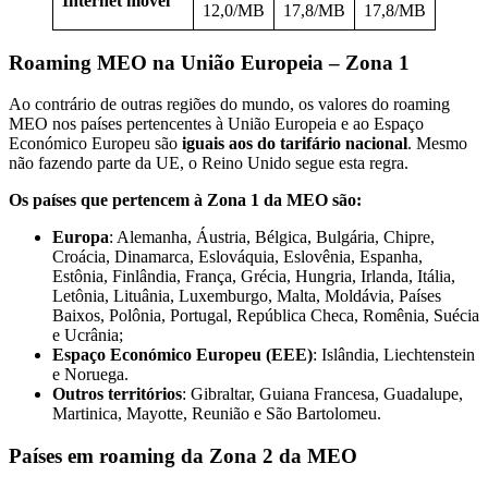
Internet móvel
12,0/MB
17,8/MB
17,8/MB
Roaming MEO na União Europeia – Zona 1
Ao contrário de outras regiões do mundo, os valores do roaming
MEO nos países pertencentes à União Europeia e ao Espaço
Económico Europeu são
iguais aos do tarifário nacional
. Mesmo
não fazendo parte da UE, o Reino Unido segue esta regra.
Os países que pertencem à Zona 1 da MEO são:
Europa
: Alemanha, Áustria, Bélgica, Bulgária, Chipre,
Croácia, Dinamarca, Eslováquia, Eslovênia, Espanha,
Estônia, Finlândia, França, Grécia, Hungria, Irlanda, Itália,
Letônia, Lituânia, Luxemburgo, Malta, Moldávia, Países
Baixos, Polônia, Portugal, República Checa, Romênia, Suécia
e Ucrânia;
Espaço Económico Europeu (EEE)
: Islândia, Liechtenstein
e Noruega.
Outros territórios
: Gibraltar, Guiana Francesa, Guadalupe,
Martinica, Mayotte, Reunião e São Bartolomeu.
Países em roaming da Zona 2 da MEO