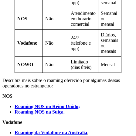
app)
semanal
Atendimento
Semanal
NOS
Não
em horário
ou
Alta 
comercial
mensal
Diários,
24/7
semanais
Alta
Vodafone
Não
(telefone e
ou
(4G/5
app)
mensais
Limitado
Média
NOWO
Não
Mensal
(dias úteis)
(3G/4
Descubra mais sobre o roaming oferecido por algumas dessas
operadoras no estrangeiro:
NOS
Roaming NOS no Reino Unido;
Roaming NOS na Suíça.
Vodafone
Roaming da Vodafone na Austrália
;