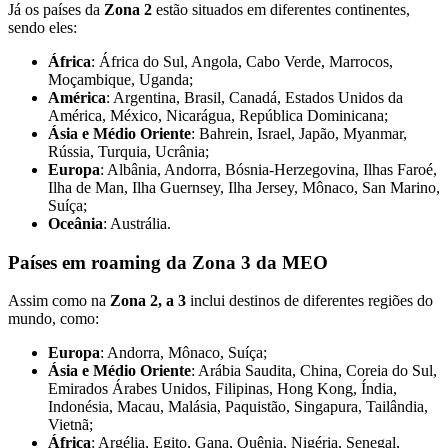
Já os países da
Zona 2
estão situados em diferentes continentes,
sendo eles:
África
: África do Sul, Angola, Cabo Verde, Marrocos,
Moçambique, Uganda;
América
: Argentina, Brasil, Canadá, Estados Unidos da
América, México, Nicarágua, República Dominicana;
Ásia e Médio Oriente
: Bahrein, Israel, Japão, Myanmar,
Rússia, Turquia, Ucrânia;
Europa
: Albânia, Andorra, Bósnia-Herzegovina, Ilhas Faroé,
Ilha de Man, Ilha Guernsey, Ilha Jersey, Mônaco, San Marino,
Suíça;
Oceânia
: Austrália.
Países em roaming da Zona 3 da MEO
Assim como na
Zona 2, a 3
inclui destinos de diferentes regiões do
mundo, como:
Europa
: Andorra, Mônaco, Suíça;
Ásia e Médio Oriente
: Arábia Saudita, China, Coreia do Sul,
Emirados Árabes Unidos, Filipinas, Hong Kong, Índia,
Indonésia, Macau, Malásia, Paquistão, Singapura, Tailândia,
Vietnã;
África
: Argélia, Egito, Gana, Quênia, Nigéria, Senegal,