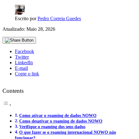
Escrito por
Pedro Correia Guedes
Atualizado: Maio 28, 2026
Facebook
Twitter
LinkedIn
E-mail
Copie o link
Contents
Como ativar o roaming de dados NOWO
Como desativar o roaming de dados NOWO
Verifique o roaming dos seus dados
O que fazer se o roaming internacional NOWO não
funcionar?