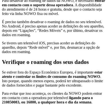
Para desativar ao roaming de dados da NOWO, é necessário
entrar
em contacto com o suporte dessa operadora
. A disponibilidade
do atendimento é de 24 horas e gratuita, desde que o contacto seja
feito via linha NOWO fixa ou móvel.
É preciso também desativar o roaming de dados no seu telemóvel.
No Android, é preciso apenas aceder as definições do seu aparelho,
depois em “Ligações”, “Redes Móveis” e, por último, desativar os
dados em roaming.
Se tiveres um telemóvel iOS, precisas aceder as definições do
aparelho, depois “Rede móvel” e, por fim, desmarcar a opção de
dados em roaming.
Verifique o roaming dos seus dados
Se estiver fora do Espaço Económico Europeu, é importante
estar
atento e controlar os limites de consumo do roaming NOWO
.
Isto porque, quando menos espera, poderá ter ultrapassado o limite
de dados fornecidos e pagar bastante pelo excedente.
Para evitar que isso aconteça, os clientes da NOWO podem entrar
em contacto com a operadora por telemóvel
ligando para o
210850083, ou 16800, a qualquer hora e dia da semana
.