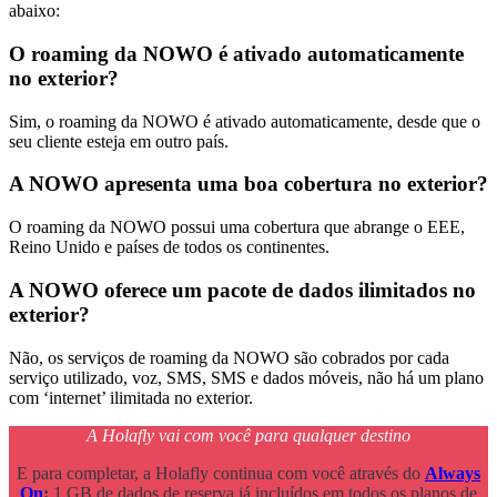
abaixo:
O roaming da NOWO é ativado automaticamente
no exterior?
Sim, o roaming da NOWO é ativado automaticamente, desde que o
seu cliente esteja em outro país.
A NOWO apresenta uma boa cobertura no exterior?
O roaming da NOWO possui uma cobertura que abrange o EEE,
Reino Unido e países de todos os continentes.
A NOWO oferece um pacote de dados ilimitados no
exterior?
Não, os serviços de roaming da NOWO são cobrados por cada
serviço utilizado, voz, SMS, SMS e dados móveis, não há um plano
com ‘internet’ ilimitada no exterior.
A Holafly vai com você para qualquer destino
E para completar, a Holafly continua com você através do
Always
On
:
1 GB de dados de reserva já incluídos em todos os planos de