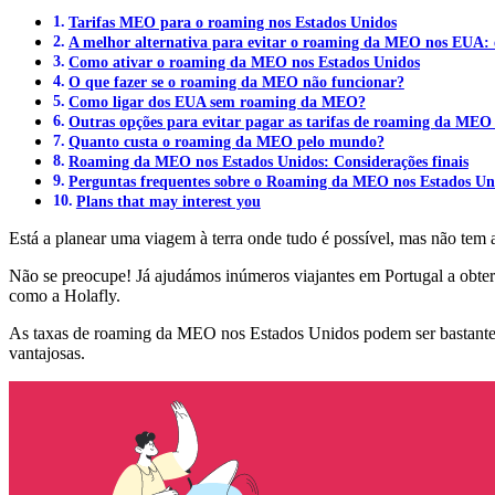
Tarifas MEO para o roaming nos Estados Unidos
A melhor alternativa para evitar o roaming da MEO nos EUA:
Como ativar o roaming da MEO nos Estados Unidos
O que fazer se o roaming da MEO não funcionar?
Como ligar dos EUA sem roaming da MEO?
Outras opções para evitar pagar as tarifas de roaming da ME
Quanto custa o roaming da MEO pelo mundo?
Roaming da MEO nos Estados Unidos: Considerações finais
Perguntas frequentes sobre o Roaming da MEO nos Estados Un
Plans that may interest you
Está a planear uma viagem à terra onde tudo é possível, mas não tem 
Não se preocupe! Já ajudámos inúmeros viajantes em Portugal a obter
como a Holafly.
As taxas de roaming da MEO nos Estados Unidos podem ser bastante ele
vantajosas.