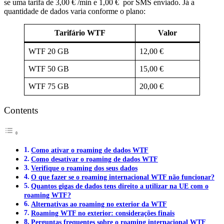
se uma tarifa de 3,00 € /min e 1,00 € por SMS enviado. Já a
quantidade de dados varia conforme o plano:
Tarifário WTF
Valor
WTF 20 GB
12,00 €
WTF 50 GB
15,00 €
WTF 75 GB
20,00 €
Contents
Como ativar o roaming de dados WTF
Como desativar o roaming de dados WTF
Verifique o roaming dos seus dados
O que fazer se o roaming internacional WTF não funcionar?
Quantos gigas de dados tens direito a utilizar na UE com o
roaming WTF?
Alternativas ao roaming no exterior da WTF
Roaming WTF no exterior: considerações finais
Perguntas frequentes sobre o roaming internacional WTF