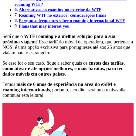
roaming WTF?
Alternativas ao roaming no exterior da WTF
Roaming WTF no exterior: considerações finais
Perguntas frequentes sobre o roaming internacional WTF
Plans that may interest you
Será que o
WTF roaming é a melhor solução para a sua
próxima viagem
? Esse tarifário móvel da operadora, que pertence à
NOS, é uma opção exclusiva para portugueses até aos 25 anos que
viajam para o estrangeiro.
Se esse for o seu caso, fique a saber quais os
custos das tarifas,
como ativar e até opções melhores, e mais baratas, para ter
dados móveis em outros países.
Temos
mais de 6 anos de experiência na área do eSIM e
roaming internacionais
, portanto, acredite: será uma mais-valia
continuar esta leitura!