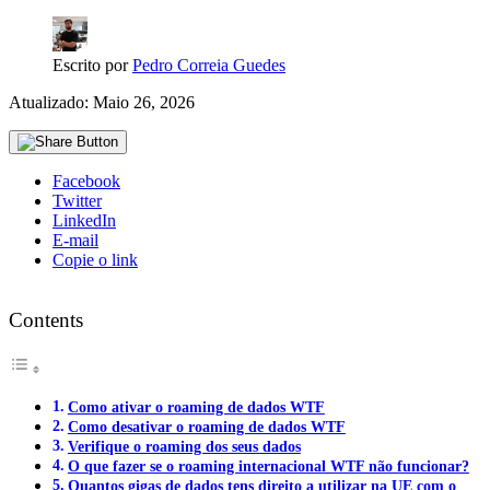
Escrito por
Pedro Correia Guedes
Atualizado: Maio 26, 2026
Facebook
Twitter
LinkedIn
E-mail
Copie o link
Contents
Como ativar o roaming de dados WTF
Como desativar o roaming de dados WTF
Verifique o roaming dos seus dados
O que fazer se o roaming internacional WTF não funcionar?
Quantos gigas de dados tens direito a utilizar na UE com o