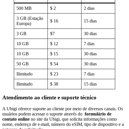
500 MB
$ 2
2 dias
3 GB (Estação
$ 16
15 dias
Europa)
3 GB
$7
30 dias
10 GB
$ 12
7 dias
10 GB
$ 15
30 dias
50 GB
$ 54
30 dias
Ilimitado
$ 23
7 dias
Ilimitado
$ 38
15 dias
Atendimento ao cliente e suporte técnico
A Ubigi oferece suporte ao cliente por meio de diversos canais. Os
usuários podem acessar o suporte através do
formulário de
contato online
no site da Ubigi, que solicita informações como
nome, endereço de e-mail, número do eSIM, tipo de dispositivo e a