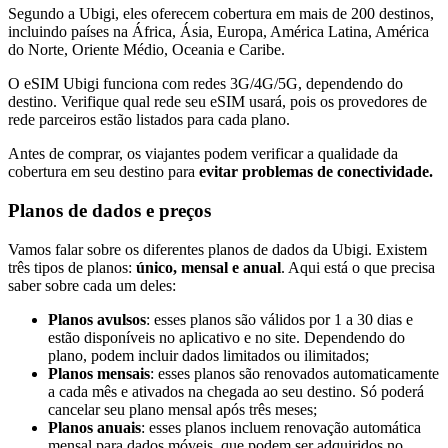
Segundo a Ubigi, eles oferecem cobertura em mais de 200 destinos,
incluindo países na África, Ásia, Europa, América Latina, América
do Norte, Oriente Médio, Oceania e Caribe.
O eSIM Ubigi funciona com redes 3G/4G/5G, dependendo do
destino. Verifique qual rede seu eSIM usará, pois os provedores de
rede parceiros estão listados para cada plano.
Antes de comprar, os viajantes podem verificar a qualidade da
cobertura em seu destino para
evitar problemas de conectividade.
Planos de dados e preços
Vamos falar sobre os diferentes planos de dados da Ubigi. Existem
três tipos de planos:
único, mensal e anual
. Aqui está o que precisa
saber sobre cada um deles:
Planos avulsos
: esses planos são válidos por 1 a 30 dias e
estão disponíveis no aplicativo e no site. Dependendo do
plano, podem incluir dados limitados ou ilimitados;
Planos mensais
: esses planos são renovados automaticamente
a cada mês e ativados na chegada ao seu destino. Só poderá
cancelar seu plano mensal após três meses;
Planos anuais
: esses planos incluem renovação automática
mensal para dados móveis, que podem ser adquiridos no