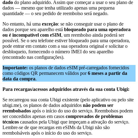
dado
do plano adquirido. Assim que começar a usar o seu plano de
dados — mesmo que tenha utilizado apenas uma pequena
quantidade — o seu pedido de reembolso será negado.
No entanto, há uma
exceção
: se não conseguir usar o plano de
dados porque seu aparelho está
bloqueado para uma operadora
ou é incompatível com eSIM
, um reembolso ainda poderá ser
possível. Se o seu telefone estiver bloqueado para uma operadora,
pode entrar em contato com a sua operadora original e solicitar o
desbloqueio, fornecendo o número IMEI do seu aparelho
(encontrado nas configurações).
Importante:
os planos de dados eSIM pré-carregados fornecidos
como códigos QR permanecem válidos por
6 meses a partir da
data da compra
.
Para recargas/acessos adquiridos através da sua conta Ubigi:
Se recarregou sua conta Ubigi existente (pelo aplicativo ou pelo site
ubigi.me), os planos de dados adquiridos
não podem ser
reembolsados
​​após o início do uso do serviço. Reembolsos podem
ser concedidos apenas em casos
comprovados de problemas
técnicos
causados ​​pela Ubigi que impeçam a ativação do serviço.
Lembre-se de que recargas em eSIMs da Ubigi não são
reembolsáveis ​​após o início do uso do serviço.