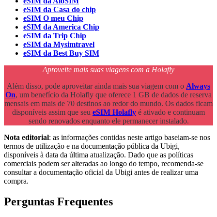
eSIM da AloSIM
eSIM da Casa do chip
eSIM O meu Chip
eSIM da America Chip
eSIM da Trip Chip
eSIM da Mysimtravel
eSIM da Best Buy SIM
Aproveite mais suas viagens com a Holafly
Além disso, pode aproveitar ainda mais sua viagem com o
Always
On
, um benefício da Holafly que oferece 1 GB de dados de reserva
mensais em mais de 70 destinos ao redor do mundo. Os dados ficam
disponíveis assim que seu
eSIM Holafly
é ativado e continuam
sendo renovados enquanto ele permanecer instalado.
Nota editorial
: as informações contidas neste artigo baseiam-se nos
termos de utilização e na documentação pública da Ubigi,
disponíveis à data da última atualização. Dado que as políticas
comerciais podem ser alteradas ao longo do tempo, recomenda-se
consultar a documentação oficial da Ubigi antes de realizar uma
compra.
Perguntas Frequentes