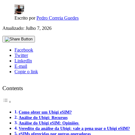
Escrito por
Pedro Correia Guedes
Atualizado: Julho 7, 2026
Facebook
Twitter
LinkedIn
E-mail
Copie o link
Contents
Como obter um Ubigi eSIM?
Análise do Ubigi: Recursos
Análise do Ubigi eSIM: Opiniões
Veredito da análise da Ubigi: vale a pena usar o Ubigi eSIM?
eSIMs oferecidas por outras operadoras