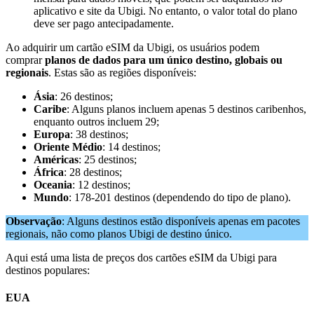
aplicativo e site da Ubigi. No entanto, o valor total do plano
deve ser pago antecipadamente.
Ao adquirir um cartão eSIM da Ubigi, os usuários podem
comprar
planos de dados para um único destino, globais ou
regionais
. Estas são as regiões disponíveis:
Ásia
: 26 destinos;
Caribe
: Alguns planos incluem apenas 5 destinos caribenhos,
enquanto outros incluem 29;
Europa
: 38 destinos;
Oriente Médio
: 14 destinos;
Américas
: 25 destinos;
África
: 28 destinos;
Oceania
: 12 destinos;
Mundo
: 178-201 destinos (dependendo do tipo de plano).
Observação
: Alguns destinos estão disponíveis apenas em pacotes
regionais, não como planos Ubigi de destino único.
Aqui está uma lista de preços dos cartões eSIM da Ubigi para
destinos populares:
EUA