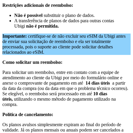
Restrições adicionais de reembolso:
Não é possível
substituir o plano de dados.
A transferência de planos de dados para outras contas
Ubigi
não é permitida.
Importante:
certifique-se de não excluir seu eSIM da Ubigi antes
de enviar sua solicitação de reembolso e ela ser totalmente
processada, pois o suporte ao cliente pode solicitar detalhes
relacionados ao eSIM.
Como solicitar um reembolso:
Para solicitar um reembolso, entre em contato com a equipe de
atendimento ao cliente da Ubigi por meio do formulário online e
anexe o comprovante de pagamento em até
14 dias úteis
a partir
da data da compra (ou da data em que o problema técnico ocorreu).
Se elegível, o reembolso será processado em até
10 dias
úteis,
utilizando o mesmo método de pagamento utilizado na
compra.
Política de cancelamento:
Os planos avulsos simplesmente expiram ao final do período de
validade. Já os planos mensais ou anuais podem ser cancelados a