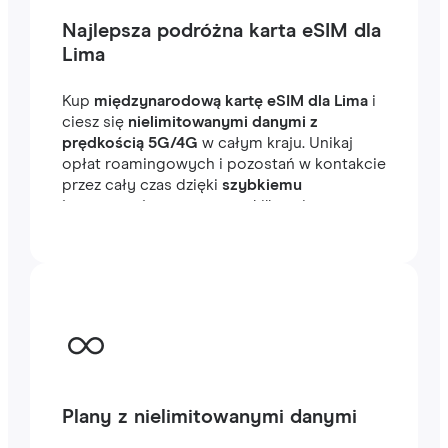
Najlepsza podróżna karta eSIM dla
Lima
Kup
międzynarodową kartę eSIM dla Lima
i
ciesz się
nielimitowanymi danymi z
prędkością 5G/4G
w całym kraju. Unikaj
opłat roamingowych i pozostań w kontakcie
przez cały czas dzięki
szybkiemu
internetowi
, gotowemu w kilka minut za
granicą, niezależnie od tego, czy
podróżujesz, czy pracujesz.
Plany z nielimitowanymi danymi