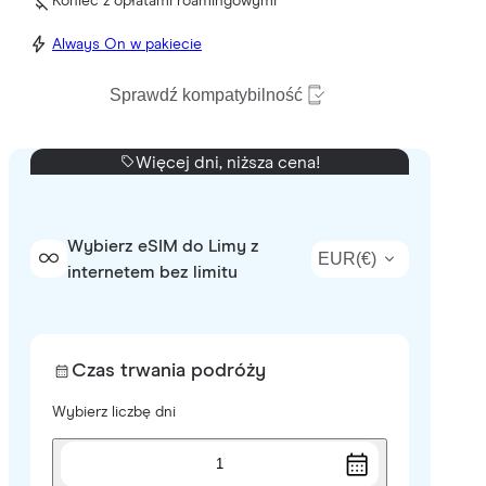
Koniec z opłatami roamingowymi
Always On w pakiecie
Sprawdź kompatybilność
Więcej dni, niższa cena!
Wybierz eSIM do Limy z
EUR
(
€
)
internetem bez limitu
Czas trwania podróży
Wybierz liczbę dni
1