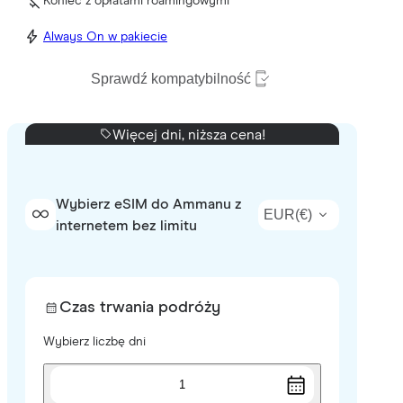
Koniec z opłatami roamingowymi
Always On w pakiecie
Sprawdź kompatybilność
Więcej dni, niższa cena!
Wybierz eSIM do Ammanu z
EUR
(
€
)
internetem bez limitu
Czas trwania podróży
Wybierz liczbę dni
1