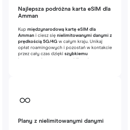
Najlepsza podróżna karta eSIM dla
Amman
Kup
międzynarodową kartę eSIM dla
Amman
i ciesz się
nielimitowanymi danymi z
prędkością 5G/4G
w całym kraju. Unikaj
opłat roamingowych i pozostań w kontakcie
przez cały czas dzięki
szybkiemu
internetowi
, gotowemu w kilka minut za
granicą, niezależnie od tego, czy
podróżujesz, czy pracujesz.
Plany z nielimitowanymi danymi