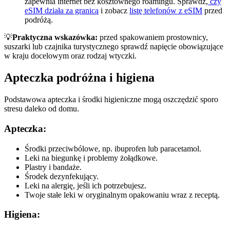
zapewnia internet bez kosztownego roamingu. Sprawdź,
czy
eSIM działa za granicą
i zobacz
listę telefonów z eSIM
przed
podróżą.
💡
Praktyczna wskazówka:
przed spakowaniem prostownicy,
suszarki lub czajnika turystycznego sprawdź napięcie obowiązujące
w kraju docelowym oraz rodzaj wtyczki.
Apteczka podróżna i higiena
Podstawowa apteczka i środki higieniczne mogą oszczędzić sporo
stresu daleko od domu.
Apteczka:
Środki przeciwbólowe, np. ibuprofen lub paracetamol.
Leki na biegunkę i problemy żołądkowe.
Plastry i bandaże.
Środek dezynfekujący.
Leki na alergię, jeśli ich potrzebujesz.
Twoje stałe leki w oryginalnym opakowaniu wraz z receptą.
Higiena: