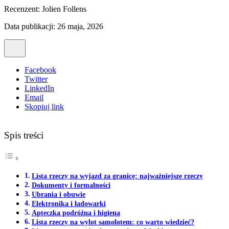
Recenzent:
Jolien Follens
Data publikacji: 26 maja, 2026
Facebook
Twitter
LinkedIn
Email
Skopiuj link
Spis treści
Lista rzeczy na wyjazd za granicę: najważniejsze rzeczy
Dokumenty i formalności
Ubrania i obuwie
Elektronika i ładowarki
Apteczka podróżna i higiena
Lista rzeczy na wylot samolotem: co warto wiedzieć?