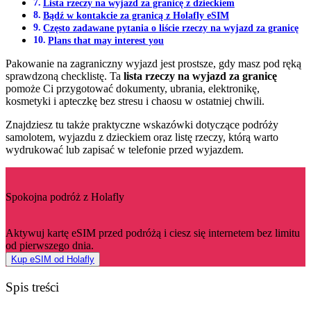
Lista rzeczy na wyjazd za granicę z dzieckiem
Bądź w kontakcie za granicą z Holafly eSIM
Często zadawane pytania o liście rzeczy na wyjazd za granicę
Plans that may interest you
Pakowanie na zagraniczny wyjazd jest prostsze, gdy masz pod ręką
sprawdzoną checklistę. Ta
lista rzeczy na wyjazd za granicę
pomoże Ci przygotować dokumenty, ubrania, elektronikę,
kosmetyki i apteczkę bez stresu i chaosu w ostatniej chwili.
Znajdziesz tu także praktyczne wskazówki dotyczące podróży
samolotem, wyjazdu z dzieckiem oraz listę rzeczy, którą warto
wydrukować lub zapisać w telefonie przed wyjazdem.
Spokojna podróż z Holafly
Aktywuj kartę eSIM przed podróżą i ciesz się internetem bez limitu
od pierwszego dnia.
Kup eSIM od Holafly
Spis treści