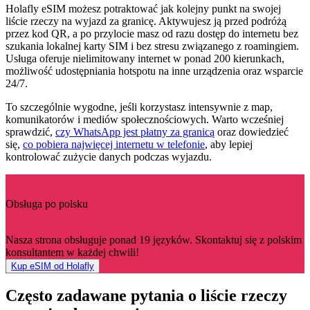
Holafly eSIM możesz potraktować jak kolejny punkt na swojej
liście rzeczy na wyjazd za granicę. Aktywujesz ją przed podróżą
przez kod QR, a po przylocie masz od razu dostęp do internetu bez
szukania lokalnej karty SIM i bez stresu związanego z roamingiem.
Usługa oferuje nielimitowany internet w ponad 200 kierunkach,
możliwość udostępniania hotspotu na inne urządzenia oraz wsparcie
24/7.
To szczególnie wygodne, jeśli korzystasz intensywnie z map,
komunikatorów i mediów społecznościowych. Warto wcześniej
sprawdzić,
czy WhatsApp jest płatny za granicą
oraz dowiedzieć
się,
co pobiera najwięcej internetu w telefonie
, aby lepiej
kontrolować zużycie danych podczas wyjazdu.
Obsługa po polsku
Nasza strona obsługuje ponad 19 języków. Skontaktuj się z polskim
konsultantem w każdej chwili!
Kup eSIM od Holafly
Często zadawane pytania o liście rzeczy