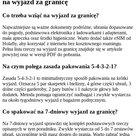
na wyjazd za granicę
Co trzeba wziąć na wyjazd za granicę?
Najważniejsze są ważne dokumenty podróżne, ubrania dopasowane
do pogody, podstawowa elektronika z ładowarkami i adapterami,
mała apteczka oraz środki higieniczne. Warto dodać także eSIM od
Holafly, aby korzystać z internetu bez kosztownego roamingu.
Pełna lista rzeczy na wyjazd za granicę znajduje się w artykule
powyżej oraz w wersji PDF do pobrania.
Na czym polega zasada pakowania 5-4-3-2-1?
Zasada 5-4-3-2-1 to minimalistyczny sposób pakowania na krótki
wyjazd. Oznacza 5 par skarpetek i bielizny, 4 górne części ubrań, 3
dolne części garderoby, 2 pary butów i 1 nakrycie głowy lub
dodatek. Metoda pomaga ograniczyć nadbagaż i zwykle wystarcza
na około tygodniowy wyjazd z bagażem podręcznym.
Co spakować na 7-dniowy wyjazd za granicę?
Na 7-dniowy wyjazd sprawdzi się komplet podstawowych rzeczy
opisanych w tym poradniku. Zwykle wystarcza od 5 do 7 zestawów
ubrań, szczególnie jeśli masz dostęp do prania. Warto zabrać jedną