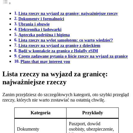
Lista rzeczy na wyjazd za granicę: najważniejsze rzeczy
Dokumenty i formalności
Ubrania i obuwie
Elektronika i ładowarki
Apteczka podróżna i higiena
Lista rzeczy na wylot samolotem: co warto wiedzieć?
Lista rzeczy na wyjazd za granicę z dzieckiem
Bądź w kontakcie za granicą z Holafly eSIM
Często zadawane pytania o liście rzeczy na wyjazd za granicę
Plans that may interest you
Lista rzeczy na wyjazd za granicę:
najważniejsze rzeczy
Zanim przejdziesz do szczegółowych kategorii, oto szybki przegląd
rzeczy, których nie warto zostawiać na ostatnią chwilę.
Kategoria
Przykłady
Paszport, dowód
Dokumenty
osobisty, ubezpieczenie,