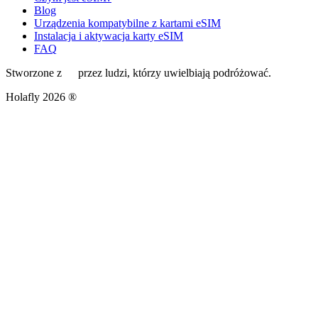
Blog
Urządzenia kompatybilne z kartami eSIM
Instalacja i aktywacja karty eSIM
FAQ
Stworzone z
przez ludzi, którzy uwielbiają podróżować.
Holafly 2026 ®