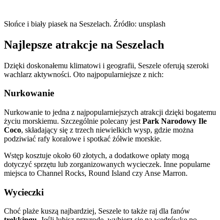
Słońce i biały piasek na Seszelach. Źródło: unsplash
Najlepsze atrakcje na Seszelach
Dzięki doskonałemu klimatowi i geografii, Seszele oferują szeroki
wachlarz aktywności. Oto najpopularniejsze z nich:
Nurkowanie
Nurkowanie to jedna z najpopularniejszych atrakcji dzięki bogatemu
życiu morskiemu. Szczególnie polecany jest
Park Narodowy Ile
Coco
, składający się z trzech niewielkich wysp, gdzie można
podziwiać rafy koralowe i spotkać żółwie morskie.
Wstęp kosztuje około 60 złotych, a dodatkowe opłaty mogą
dotyczyć sprzętu lub zorganizowanych wycieczek. Inne popularne
miejsca to Channel Rocks, Round Island czy Anse Marron.
Wycieczki
Choć plaże kuszą najbardziej, Seszele to także raj dla fanów
trekkingu
. Jeśli lubisz przyrodę, wybierz się na wędrówkę po