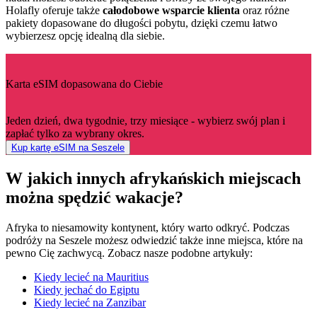
Holafly oferuje także
całodobowe wsparcie klienta
oraz różne
pakiety dopasowane do długości pobytu, dzięki czemu łatwo
wybierzesz opcję idealną dla siebie.
Karta eSIM dopasowana do Ciebie
Jeden dzień, dwa tygodnie, trzy miesiące - wybierz swój plan i
zapłać tylko za wybrany okres.
Kup kartę eSIM na Seszele
W jakich innych afrykańskich miejscach
można spędzić wakacje?
Afryka to niesamowity kontynent, który warto odkryć. Podczas
podróży na Seszele możesz odwiedzić także inne miejsca, które na
pewno Cię zachwycą. Zobacz nasze podobne artykuły:
Kiedy lecieć na Mauritius
Kiedy jechać do Egiptu
Kiedy lecieć na Zanzibar