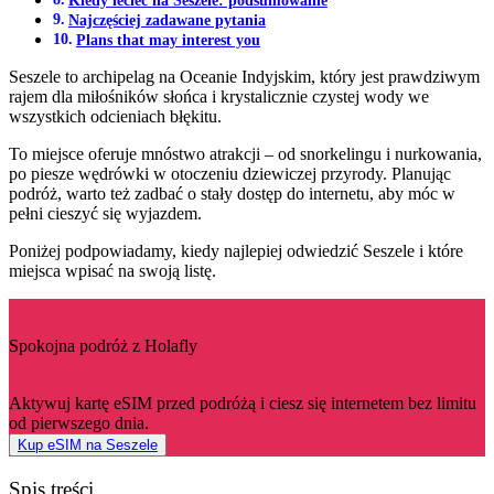
Najczęściej zadawane pytania
Plans that may interest you
Seszele to archipelag na Oceanie Indyjskim, który jest prawdziwym
rajem dla miłośników słońca i krystalicznie czystej wody we
wszystkich odcieniach błękitu.
To miejsce oferuje mnóstwo atrakcji – od snorkelingu i nurkowania,
po piesze wędrówki w otoczeniu dziewiczej przyrody. Planując
podróż, warto też zadbać o stały dostęp do internetu, aby móc w
pełni cieszyć się wyjazdem.
Poniżej podpowiadamy, kiedy najlepiej odwiedzić Seszele i które
miejsca wpisać na swoją listę.
Spokojna podróż z Holafly
Aktywuj kartę eSIM przed podróżą i ciesz się internetem bez limitu
od pierwszego dnia.
Kup eSIM na Seszele
Spis treści