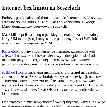
Internet bez limitu na Seszelach
Podróżując tak daleko od domu, dostęp do Internetu jest kluczowy –
zarówno do kontaktu z bliskimi, jak i do korzystania z Google
Maps, tłumacza czy rezerwowania atrakcji.
Masz kilka opcji: roaming u polskiego operatora, zakup lokalnej
karty SIM na miejscu, korzystanie z publicznych sieci WiFi lub
nowoczesne rozwiązanie –
eSIM
.
Karta eSIM
to najwygodniejsze rozwiązanie, szczególnie jeśli
zależy Ci na szybkim i bezproblemowym dostępie do sieci od
momentu przylotu. Dzięki niej nie musisz szukać lokalnych
punktów sprzedaży ani martwić się wysokimi kosztami roamingu.
eSIM od Holafly
zapewnia
nielimitowany internet
na Seszelach,
co oznacza, że możesz swobodnie korzystać z nawigacji, mediów
społecznościowych, wyszukiwać restauracje czy rezerwować
wycieczki bez stresu o zużycie danych. Instalacja jest bardzo prosta
– wystarczy zeskanować kod QR, a cały proces zajmuje zaledwie
kilka minut.
Dodatkowo nie musisz wyjmować swojej fizycznej karty SIM, więc
nadal możesz odbierać połączenia i SMSy ze swojego numeru.