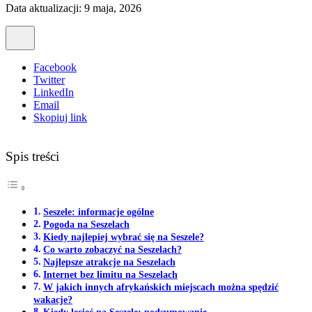
Data aktualizacji: 9 maja, 2026
Facebook
Twitter
LinkedIn
Email
Skopiuj link
Spis treści
Seszele: informacje ogólne
Pogoda na Seszelach
Kiedy najlepiej wybrać się na Seszele?
Co warto zobaczyć na Seszelach?
Najlepsze atrakcje na Seszelach
Internet bez limitu na Seszelach
W jakich innych afrykańskich miejscach można spędzić
wakacje?
Kiedy lecieć na Seszele: podsumowanie