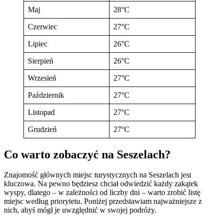
Maj
28°C
Czerwiec
27°C
Lipiec
26°C
Sierpień
26°C
Wrzesień
27°C
Październik
27°C
Listopad
27°C
Grudzień
27°C
Co warto zobaczyć na Seszelach?
Znajomość głównych miejsc turystycznych na Seszelach jest
kluczowa. Na pewno będziesz chciał odwiedzić każdy zakątek
wyspy, dlatego – w zależności od liczby dni – warto zrobić listę
miejsc według priorytetu. Poniżej przedstawiam najważniejsze z
nich, abyś mógł je uwzględnić w swojej podróży.