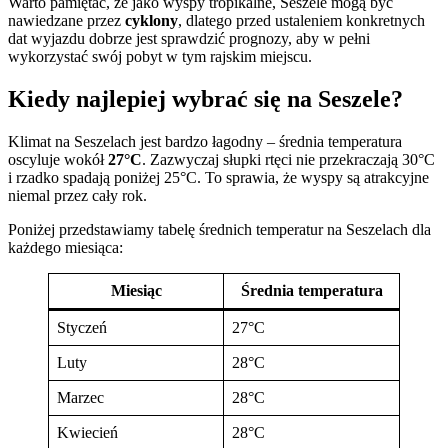
Warto pamiętać, że jako wyspy tropikalne, Seszele mogą być
nawiedzane przez
cyklony
, dlatego przed ustaleniem konkretnych
dat wyjazdu dobrze jest sprawdzić prognozy, aby w pełni
wykorzystać swój pobyt w tym rajskim miejscu.
Kiedy najlepiej wybrać się na Seszele?
Klimat na Seszelach jest bardzo łagodny – średnia temperatura
oscyluje wokół
27°C
. Zazwyczaj słupki rtęci nie przekraczają 30°C
i rzadko spadają poniżej 25°C. To sprawia, że wyspy są atrakcyjne
niemal przez cały rok.
Poniżej przedstawiamy tabelę średnich temperatur na Seszelach dla
każdego miesiąca:
Miesiąc
Średnia temperatura
Styczeń
27°C
Luty
28°C
Marzec
28°C
Kwiecień
28°C