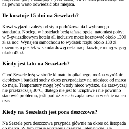
na pewno warto odwiedzić oba miejsca.
Ile kosztuje 15 dni na Seszelach?
Koszt wyjazdu zależy od stylu podróżowania i wybranego
standardu. Noclegi w hostelach będą tańszą opcją, natomiast pobyt
w 5-gwiazdkowym hotelu all inclusive może kosztować około 1300
zł za noc. Wynajem samochodu to wydatek rzędu około 130 zł
dziennie, a posiłek w standardowej restauracji kosztuje mniej więcej
około 45 zł.
Kiedy jest lato na Seszelach?
Choć Seszele leżą w strefie klimatu tropikalnego, można wyróżnić
cieplejszy i bardziej suchy okres przypadający na miesiące od marca
do maja. Temperatury mogą być wtedy nieco wyższe, ale zazwyczaj
nie przekraczają 30°C, dlatego nie jest to uciążliwe i nie powinno
stanowić problemu, jeśli podróż została zaplanowana właśnie na ten
czas.
Kiedy na Seszelach jest pora deszczowa?
Na Seszele pora deszczowa przypada głównie na okres od listopada
do marca. W tym czasie występują częstsze, intensywne, ale