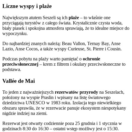
Liczne wyspy i plaże
Największym atutem Seszeli są ich
plaże
– to właśnie one
przyciągają turystów z całego świata. Krystalicznie czysta woda,
biały piasek i spokojna atmosfera sprawiają, że to idealne miejsce do
wypoczynku.
Do najbardziej znanych należą: Beau Vallon, Ternay Bay, Anse
Lazio, Anse Cocos, a także wyspy Curieuse, St. Pierre i Cousin.
Podczas pobytu na plaży warto pamiętać o
ochronie
przeciwsłonecznej
– krem z filtrem i okulary przeciwsłoneczne to
podstawa.
Vallée de Mai
To jeden z najważniejszych
rezerwatów przyrody
na Seszelach,
położony na wyspie Praslin i wpisany na listę światowego
dziedzictwa UNESCO w 1983 roku. Izolacja tego niewielkiego
obszaru sprawiła, że w rezerwacie panuje ekosystem niespotykany
nigdzie indziej na ziemi.
Rezerwat jest otwarty codziennie poza 25 grudnia i 1 stycznia w
godzinach 8:30 do 16:30 – ostatni wstęp możliwy jest o 15:30.