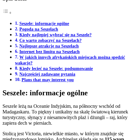
Seszele: informacje ogólne
Pogoda na Seszelach
Kiedy najlepiej wybrać się na Seszele?
Co warto zobaczyć na Seszelach?
Najlepsze atrakcje na Seszelach
Internet bez limitu na Seszelach
W jakich innych afrykańskich miejscach można spędzić
wakacje?
Kiedy lecieć na Seszele: podsumowanie
Najczęściej zadawane pytania
Plans that may interest you
Seszele: informacje ogólne
Seszele leżą na Oceanie Indyjskim, na północny wschód od
Madagaskaru. To piękny i unikalny na skalę światową kierunek
turystyczny, słynący z niesamowitych plaż i dżungli – raj, który
zapiera dech w piersiach.
Stolicą jest Victoria, niewielkie miasto, w którym znajduje się
międzynarodowe lotnisko. Archipelag składa się ze
115 wysp
.