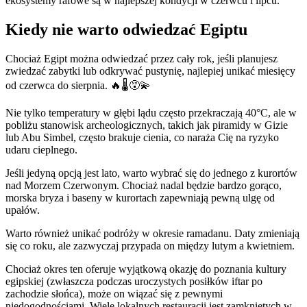
ekosystemy rafowe są w najlepszej kondycji w czerwcu i lipcu.
Kiedy nie warto odwiedzać Egiptu
Chociaż Egipt można odwiedzać przez cały rok, jeśli planujesz
zwiedzać zabytki lub odkrywać pustynię, najlepiej unikać miesięcy
od czerwca do sierpnia. 🔥🌡️😵‍💫
Nie tylko temperatury w głębi lądu często przekraczają 40°C, ale w
pobliżu stanowisk archeologicznych, takich jak piramidy w Gizie
lub Abu Simbel, często brakuje cienia, co naraża Cię na ryzyko
udaru cieplnego.
Jeśli jedyną opcją jest lato, warto wybrać się do jednego z kurortów
nad Morzem Czerwonym. Chociaż nadal będzie bardzo gorąco,
morska bryza i baseny w kurortach zapewniają pewną ulgę od
upałów.
Warto również unikać podróży w okresie ramadanu. Daty zmieniają
się co roku, ale zazwyczaj przypada on między lutym a kwietniem.
Chociaż okres ten oferuje wyjątkową okazję do poznania kultury
egipskiej (zwłaszcza podczas uroczystych posiłków iftar po
zachodzie słońca), może on wiązać się z pewnymi
niedogodnościami. Wiele lokalnych restauracji jest zamkniętych w