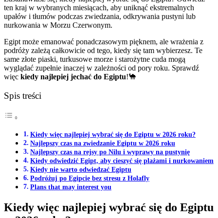
ten kraj w wybranych miesiącach, aby uniknąć ekstremalnych
upałów i tłumów podczas zwiedzania, odkrywania pustyni lub
nurkowania w Morzu Czerwonym.
Egipt może emanować ponadczasowym pięknem, ale wrażenia z
podróży zależą całkowicie od tego, kiedy się tam wybierzesz. Te
same złote piaski, turkusowe morze i starożytne cuda mogą
wyglądać zupełnie inaczej w zależności od pory roku. Sprawdź
więc
kiedy najlepiej jechać do Egiptu
!🐪
Spis treści
Kiedy więc najlepiej wybrać się do Egiptu w 2026 roku?
Najlepszy czas na zwiedzanie Egiptu w 2026 roku
Najlepszy czas na rejsy po Nilu i wyprawy na pustynię
Kiedy odwiedzić Egipt, aby cieszyć się plażami i nurkowaniem
Kiedy nie warto odwiedzać Egiptu
Podróżuj po Egipcie bez stresu z Holafly
Plans that may interest you
Kiedy więc najlepiej wybrać się do Egiptu