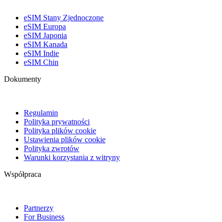
eSIM Stany Zjednoczone
eSIM Europa
eSIM Japonia
eSIM Kanada
eSIM Indie
eSIM Chin
Dokumenty
Regulamin
Polityka prywatności
Polityka plików cookie
Ustawienia plików cookie
Polityka zwrotów
Warunki korzystania z witryny
Współpraca
Partnerzy
For Business