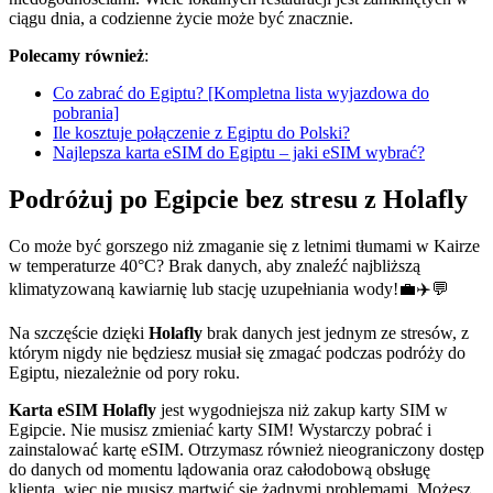
ciągu dnia, a codzienne życie może być znacznie.
Polecamy również
:
Co zabrać do Egiptu? [Kompletna lista wyjazdowa do
pobrania]
Ile kosztuje połączenie z Egiptu do Polski?
Najlepsza karta eSIM do Egiptu – jaki eSIM wybrać?
Podróżuj po Egipcie bez stresu z Holafly
Co może być gorszego niż zmaganie się z letnimi tłumami w Kairze
w temperaturze 40°C? Brak danych, aby znaleźć najbliższą
klimatyzowaną kawiarnię lub stację uzupełniania wody!💼✈️💬
Na szczęście dzięki
Holafly
brak danych jest jednym ze stresów, z
którym nigdy nie będziesz musiał się zmagać podczas podróży do
Egiptu, niezależnie od pory roku.
Karta eSIM Holafly
jest wygodniejsza niż zakup karty SIM w
Egipcie. Nie musisz zmieniać karty SIM! Wystarczy pobrać i
zainstalować kartę eSIM. Otrzymasz również nieograniczony dostęp
do danych od momentu lądowania oraz całodobową obsługę
klienta, więc nie musisz martwić się żadnymi problemami. Możesz