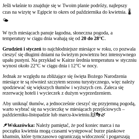
Jeśli właśnie to znajduje się w Twoim planie podróży, najlepszy
czas na wizytę w Egipcie to okres od października do kwietnia. 🌡️
🌤️
W tych miesiącach panuje łagodna, słoneczna pogoda, a
temperatury w ciągu dnia wahają się od
20 do 28°C
.
Grudzień i styczeń
to najchłodniejsze miesiące w roku, co pozwala
cieszyć się długimi dniami na świeżym powietrzu bez intensywnego
upału pustyni. Na przykład w Kairze średnia temperatura w styczniu
wynosi około 22°C w ciągu dnia i 12°C w nocy.
Jednak ze względu na zbliżające się święta Bożego Narodzenia
miesiące te są również szczytem sezonu turystycznego, więc należy
spodziewać się większych tłumów i wyższych cen. Zaleca się
rezerwację hoteli i wycieczek z dużym wyprzedzeniem.
Aby uniknąć tłumów, a jednocześnie cieszyć się przyjemną pogodą,
warto wybrać się na wycieczkę w miesiącach przejściowych –
październiku-listopadzie lub marcu-kwietniu.🙌👣🌿
📌Wskazówka:
Należy pamiętać, że pod koniec marca i na
początku kwietnia mogą czasami występować burze piaskowe
khamsin, które tymczasowo ograniczają widoczność i pogarszają