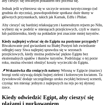
aby cieszyć się otwartym pokładem bez pocenia się.
Jednak jeśli wybierzesz się w szczycie sezonu turystycznego (od
grudnia do stycznia), prawdopodobnie spotkasz duże tłumy w
głównych przystankach, takich jak Karnak, Edfu i Philae.
Aby cieszyć się bardziej relaksującym i kameralnym rejsem po Nilu,
wybierz się w podróż w miesiącach przejściowych, czyli w marcu
lub październiku, kiedy na pokładzie jest znacznie mniej turystów.
Kiedy najlepiej wybrać się do Egiptu na pustynne przygody?
Biwakowanie pod gwiazdami na Białej Pustyni lub zwiedzanie
odległej oazy Siwa najlepiej sprawdza się w sezonach
przejściowych, kiedy można podziwiać piękno Egiptu bez
ekstremalnych upałów i tłumów turystów. Podróżując o tej porze
roku, można również obniżyć koszty wycieczki do Egiptu.
📌Wskazówka dla ceniących naturę:
Wiosną w Egipcie (marzec)
brzegi rzeki ożywają dzięki bujnej zieleni i kolorowym kwiatom. Ta
żywiołowość dodaje szczególnego uroku zwykłej beżowej scenerii,
czyniąc ten miesiąc jednym z najlepszych na rejs po tej słynnej
rzece.
Kiedy odwiedzić Egipt, aby cieszyć się
plażami i nurkowaniem