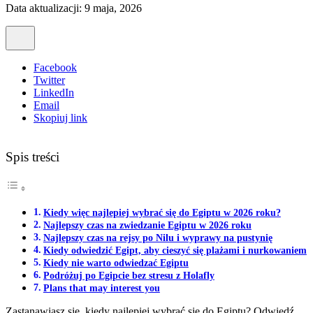
Data aktualizacji: 9 maja, 2026
Facebook
Twitter
LinkedIn
Email
Skopiuj link
Spis treści
Kiedy więc najlepiej wybrać się do Egiptu w 2026 roku?
Najlepszy czas na zwiedzanie Egiptu w 2026 roku
Najlepszy czas na rejsy po Nilu i wyprawy na pustynię
Kiedy odwiedzić Egipt, aby cieszyć się plażami i nurkowaniem
Kiedy nie warto odwiedzać Egiptu
Podróżuj po Egipcie bez stresu z Holafly
Plans that may interest you
Zastanawiasz się, kiedy najlepiej wybrać się do Egiptu? Odwiedź