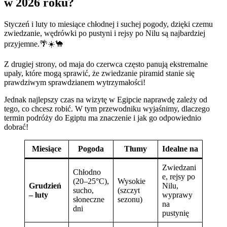
w 2026 roku?
Styczeń i luty to miesiące chłodnej i suchej pogody, dzięki czemu
zwiedzanie, wędrówki po pustyni i rejsy po Nilu są najbardziej
przyjemne.🌴☀️🐪
Z drugiej strony, od maja do czerwca często panują ekstremalne
upały, które mogą sprawić, że zwiedzanie piramid stanie się
prawdziwym sprawdzianem wytrzymałości!
Jednak najlepszy czas na wizytę w Egipcie naprawdę zależy od
tego, co chcesz robić. W tym przewodniku wyjaśnimy, dlaczego
termin podróży do Egiptu ma znaczenie i jak go odpowiednio
dobrać!
Miesiące
Pogoda
Tłumy
Idealne na
Zwiedzani
Chłodno
e, rejsy po
(20–25°C),
Wysokie
Grudzień
Nilu,
sucho,
(szczyt
– luty
wyprawy
słoneczne
sezonu)
na
dni
pustynię