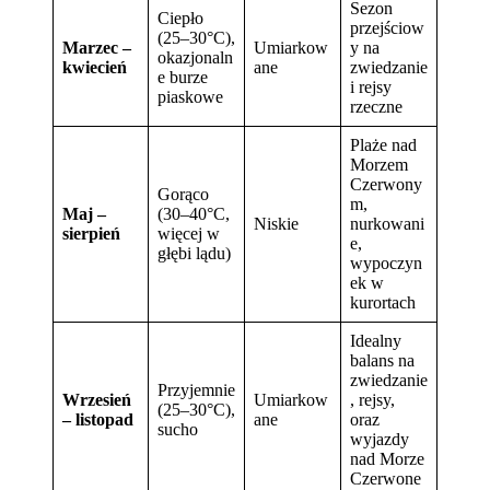
Sezon
Ciepło
przejściow
(25–30°C),
Marzec –
Umiarkow
y na
okazjonaln
kwiecień
ane
zwiedzanie
e burze
i rejsy
piaskowe
rzeczne
Plaże nad
Morzem
Czerwony
Gorąco
m,
Maj –
(30–40°C,
Niskie
nurkowani
sierpień
więcej w
e,
głębi lądu)
wypoczyn
ek w
kurortach
Idealny
balans na
zwiedzanie
Przyjemnie
Wrzesień
Umiarkow
, rejsy,
(25–30°C),
– listopad
ane
oraz
sucho
wyjazdy
nad Morze
Czerwone