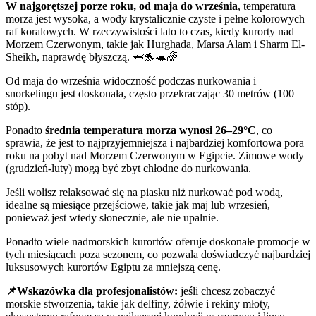
W najgorętszej porze roku, od maja do września
, temperatura
morza jest wysoka, a wody krystalicznie czyste i pełne kolorowych
raf koralowych. W rzeczywistości lato to czas, kiedy kurorty nad
Morzem Czerwonym, takie jak Hurghada, Marsa Alam i Sharm El-
Sheikh, naprawdę błyszczą. 🦈🐬🐢🌈
Od maja do września widoczność podczas nurkowania i
snorkelingu jest doskonała, często przekraczając 30 metrów (100
stóp).
Ponadto
średnia temperatura morza wynosi 26–29°C
, co
sprawia, że jest to najprzyjemniejsza i najbardziej komfortowa pora
roku na pobyt nad Morzem Czerwonym w Egipcie. Zimowe wody
(grudzień-luty) mogą być zbyt chłodne do nurkowania.
Jeśli wolisz relaksować się na piasku niż nurkować pod wodą,
idealne są miesiące przejściowe, takie jak maj lub wrzesień,
ponieważ jest wtedy słonecznie, ale nie upalnie.
Ponadto wiele nadmorskich kurortów oferuje doskonałe promocje w
tych miesiącach poza sezonem, co pozwala doświadczyć najbardziej
luksusowych kurortów Egiptu za mniejszą cenę.
📌Wskazówka dla profesjonalistów:
jeśli chcesz zobaczyć
morskie stworzenia, takie jak delfiny, żółwie i rekiny młoty,