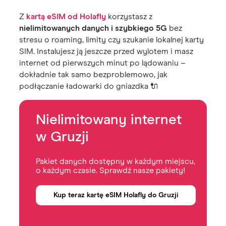
Z
kartą eSIM od Holafly
korzystasz z
nielimitowanych danych i szybkiego 5G
bez
stresu o roaming, limity czy szukanie lokalnej karty
SIM. Instalujesz ją jeszcze przed wylotem i masz
internet od pierwszych minut po lądowaniu –
dokładnie tak samo bezproblemowo, jak
podłączanie ładowarki do gniazdka 🔌
Nielimitowany internet
w Gruzji
Pakiet danych dostępny w każdym miejscu,
o każdym czasie. Sprawdź nasze pakiety!
Kup teraz kartę eSIM Holafly do Gruzji