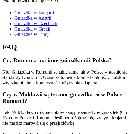
ręką odpowiedni adapter 🔌✈️
Gniazdka w Bułgarii
Gniazdka w Austrii
Gniazdka w Czechach
Gniazdka w Grecji
Gniazdka w Turcji
FAQ
Czy Rumunia ma inne gniazdka niż Polska?
Nie. Gniazdka w Rumunii są takie same jak w Polsce – stosuje się
standardy typu C i F. Oznacza to pełną kompatybilność z polskimi
wtyczkami i brak konieczności używania adaptera.
Czy w Mołdawii są te same gniazdka co w Polsce i
Rumunii?
Tak. W Mołdawii również obowiązują te same typy gniazdek (C i
F), co w Polsce i Rumunii. Jeśli podróżujesz między tymi krajami,
nie musisz martwić się o przejściówkę.