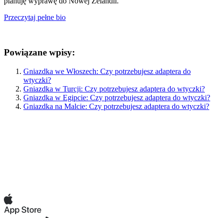
planuję wyprawę do Nowej Zelandii.
Przeczytaj pełne bio
Powiązane wpisy:
Gniazdka we Włoszech: Czy potrzebujesz adaptera do
wtyczki?
Gniazdka w Turcji: Czy potrzebujesz adaptera do wtyczki?
Gniazdka w Egipcie: Czy potrzebujesz adaptera do wtyczki?
Gniazdka na Malcie: Czy potrzebujesz adaptera do wtyczki?