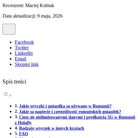
Recenzent:
Maciej Kubiak
Data aktualizacji: 9 maja, 2026
Facebook
Twitter
LinkedIn
Email
Skopiuj link
Spis treści
Jakie wtyczki i gniazdka są używane w Rumunii?
Jakie są napięcie i częstotliwość rumuńskich gniazdek?
Ciesz się nielimitowanymi danymi i prędkością 5G w Rumunii
z Holafly
Rodzaje wtyczek w innych krajach
FAQ