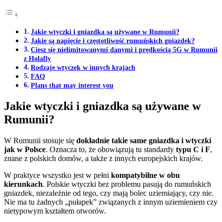
Jakie wtyczki i gniazdka są używane w Rumunii?
Jakie są napięcie i częstotliwość rumuńskich gniazdek?
Ciesz się nielimitowanymi danymi i prędkością 5G w Rumunii
z Holafly
Rodzaje wtyczek w innych krajach
FAQ
Plans that may interest you
Jakie wtyczki i gniazdka są używane w
Rumunii?
W Rumunii stosuje się
dokładnie takie same gniazdka i wtyczki
jak w Polsce
. Oznacza to, że obowiązują tu standardy
typu C i F
,
znane z polskich domów, a także z innych europejskich krajów.
W praktyce wszystko jest w pełni
kompatybilne w obu
kierunkach
. Polskie wtyczki bez problemu pasują do rumuńskich
gniazdek, niezależnie od tego, czy mają bolec uziemiający, czy nie.
Nie ma tu żadnych „pułapek” związanych z innym uziemieniem czy
nietypowym kształtem otworów.