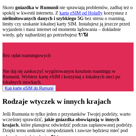
Skoro
gniazdka w Rumunii
nie sprawiają problemów, zadbaj też o
spokój w kwestii internetu. Z
kartą eSIM od Holafly
korzystasz z
nielimitowanych danych i szybkiego 5G
bez stresu o roaming,
limity czy szukanie lokalnej karty SIM. Instalujesz ją jeszcze przed
wyjazdem i masz internet od momentu lądowania – dokładnie
wtedy, gdy najbardziej go potrzebujesz 🔌📶
Bez opłat roamingowych
Nie daj się zaskoczyć wygórowanym kosztom roamingu w
Rumunii. Wybierz kartę eSIM i korzystaj z lokalnych sieci po
lokalnych stawkach.
Kup kartę eSIM do Rumunii
Rodzaje wtyczek w innych krajach
Jeśli Rumunia to tylko jeden z przystanków Twojej podróży, warto
wcześniej sprawdzić,
jakie gniazdka obowiązują w innych
krajach
, które planujesz odwiedzić podczas zaplanowanej podróży.
Dzięki temu unikniesz niespodzianek i zawsze będziesz mieć pod