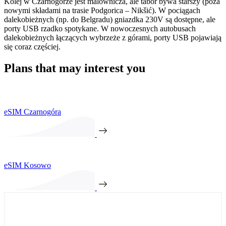
Kolej w Czarnogórze jest malownicza, ale tabor bywa starszy (poza
nowymi składami na trasie Podgorica – Nikšić). W pociągach
dalekobieżnych (np. do Belgradu) gniazdka 230V są dostępne, ale
porty USB rzadko spotykane. W nowoczesnych autobusach
dalekobieżnych łączących wybrzeże z górami, porty USB pojawiają
się coraz częściej.
Plans that may interest you
eSIM Czarnogóra
eSIM Kosowo