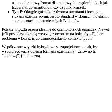
najpopularniejszy format dla mniejszych urządzeń, takich jak
ładowarki do smartfonów czy czytniki książek.
Typ F
: Okrągłe gniazdko z dwoma otworami i bocznymi
stykami uziemiającymi. Jest to standard w domach, hotelach i
apartamentach na terenie całych Bałkanów.
Polskie wtyczki pasują idealnie do czarnogórskich gniazdek. Nawet
jeśli posiadasz okrągłą wtyczkę z otworem na bolec (typ E), bez
problemu włożysz ją do czarnogórskiego kontaktu typu F.
Współczesne wtyczki hybrydowe są zaprojektowane tak, by
współpracować z obiema formami uziemienia – zarówno tą
“bolcową”, jak i boczną.