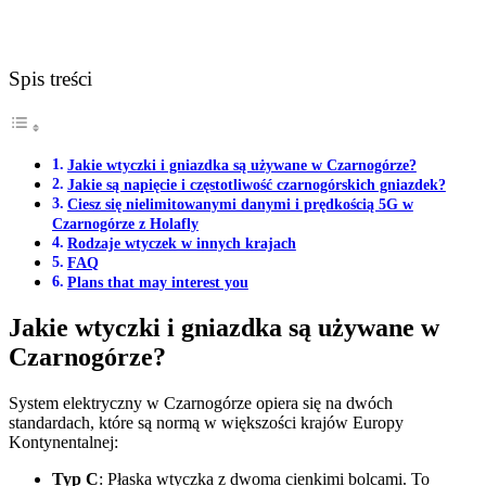
Spis treści
Jakie wtyczki i gniazdka są używane w Czarnogórze?
Jakie są napięcie i częstotliwość czarnogórskich gniazdek?
Ciesz się nielimitowanymi danymi i prędkością 5G w
Czarnogórze z Holafly
Rodzaje wtyczek w innych krajach
FAQ
Plans that may interest you
Jakie wtyczki i gniazdka są używane w
Czarnogórze?
System elektryczny w Czarnogórze opiera się na dwóch
standardach, które są normą w większości krajów Europy
Kontynentalnej:
Typ C
: Płaska wtyczka z dwoma cienkimi bolcami. To