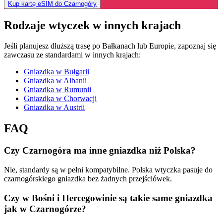
Kup kartę eSIM do Czarnogóry
Rodzaje wtyczek w innych krajach
Jeśli planujesz dłuższą trasę po Bałkanach lub Europie, zapoznaj się
zawczasu ze standardami w innych krajach:
Gniazdka w Bułgarii
Gniazdka w Albanii
Gniazdka w Rumunii
Gniazdka w Chorwacji
Gniazdka w Austrii
FAQ
Czy Czarnogóra ma inne gniazdka niż Polska?
Nie, standardy są w pełni kompatybilne. Polska wtyczka pasuje do
czarnogórskiego gniazdka bez żadnych przejściówek.
Czy w Bośni i Hercegowinie są takie same gniazdka
jak w Czarnogórze?