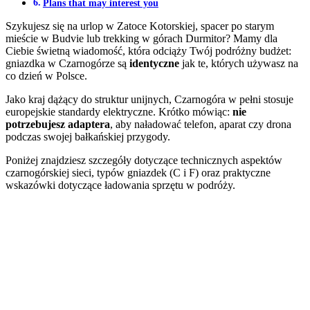
Plans that may interest you
Szykujesz się na urlop w Zatoce Kotorskiej, spacer po starym
mieście w Budvie lub trekking w górach Durmitor? Mamy dla
Ciebie świetną wiadomość, która odciąży Twój podróżny budżet:
gniazdka w Czarnogórze są
identyczne
jak te, których używasz na
co dzień w Polsce.
Jako kraj dążący do struktur unijnych, Czarnogóra w pełni stosuje
europejskie standardy elektryczne. Krótko mówiąc:
nie
potrzebujesz adaptera
, aby naładować telefon, aparat czy drona
podczas swojej bałkańskiej przygody.
Poniżej znajdziesz szczegóły dotyczące technicznych aspektów
czarnogórskiej sieci, typów gniazdek (C i F) oraz praktyczne
wskazówki dotyczące ładowania sprzętu w podróży.