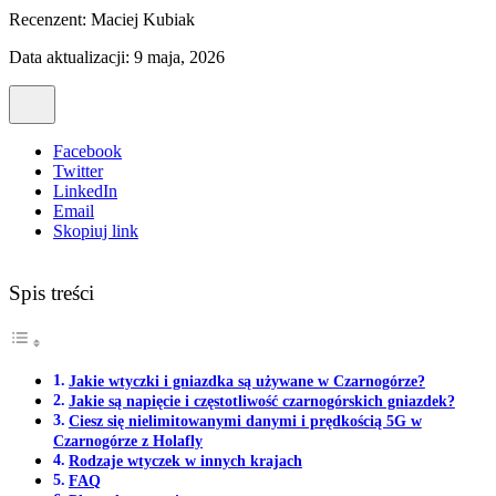
Recenzent:
Maciej Kubiak
Data aktualizacji: 9 maja, 2026
Facebook
Twitter
LinkedIn
Email
Skopiuj link
Spis treści
Jakie wtyczki i gniazdka są używane w Czarnogórze?
Jakie są napięcie i częstotliwość czarnogórskich gniazdek?
Ciesz się nielimitowanymi danymi i prędkością 5G w
Czarnogórze z Holafly
Rodzaje wtyczek w innych krajach
FAQ