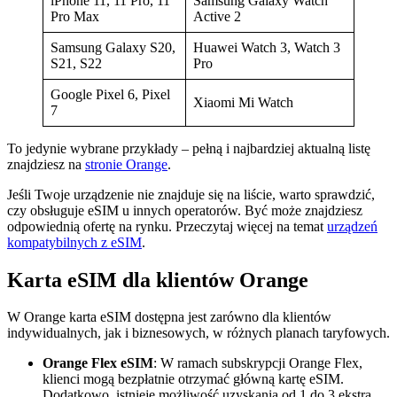
iPhone 11, 11 Pro, 11
Samsung Galaxy Watch
Pro Max
Active 2
Samsung Galaxy S20,
Huawei Watch 3, Watch 3
S21, S22
Pro
Google Pixel 6, Pixel
Xiaomi Mi Watch
7
To jedynie wybrane przykłady – pełną i najbardziej aktualną listę
znajdziesz na
stronie Orange
.
Jeśli Twoje urządzenie nie znajduje się na liście, warto sprawdzić,
czy obsługuje eSIM u innych operatorów. Być może znajdziesz
odpowiednią ofertę na rynku. Przeczytaj więcej na temat
urządzeń
kompatybilnych z eSIM
.
Karta eSIM dla klientów Orange
W Orange karta eSIM dostępna jest zarówno dla klientów
indywidualnych, jak i biznesowych, w różnych planach taryfowych.
Orange Flex eSIM
: W ramach subskrypcji Orange Flex,
klienci mogą bezpłatnie otrzymać główną kartę eSIM.
Dodatkowo, istnieje możliwość uzyskania od 1 do 3 ekstra