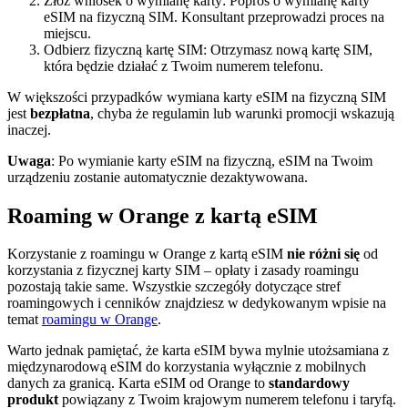
Złóż wniosek o wymianę karty: Poproś o wymianę karty
eSIM na fizyczną SIM. Konsultant przeprowadzi proces na
miejscu.
Odbierz fizyczną kartę SIM: Otrzymasz nową kartę SIM,
która będzie działać z Twoim numerem telefonu.
W większości przypadków wymiana karty eSIM na fizyczną SIM
jest
bezpłatna
, chyba że regulamin lub warunki promocji wskazują
inaczej.
Uwaga
: Po wymianie karty eSIM na fizyczną, eSIM na Twoim
urządzeniu zostanie automatycznie dezaktywowana.
Roaming w Orange z kartą eSIM
Korzystanie z roamingu w Orange z kartą eSIM
nie różni się
od
korzystania z fizycznej karty SIM – opłaty i zasady roamingu
pozostają takie same. Wszystkie szczegóły dotyczące stref
roamingowych i cenników znajdziesz w dedykowanym wpisie na
temat
roamingu w Orange
.
Warto jednak pamiętać, że karta eSIM bywa mylnie utożsamiana z
międzynarodową eSIM do korzystania wyłącznie z mobilnych
danych za granicą. Karta eSIM od Orange to
standardowy
produkt
powiązany z Twoim krajowym numerem telefonu i taryfą.