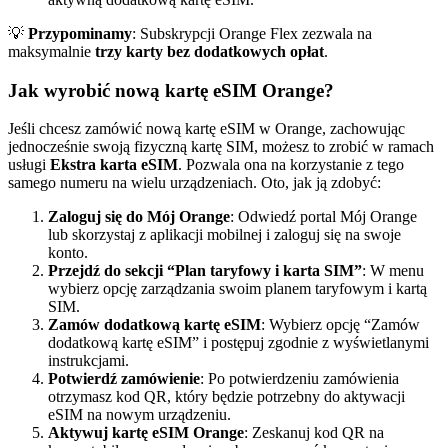
💡
Przypominamy
: Subskrypcji Orange Flex zezwala na
maksymalnie
trzy karty bez dodatkowych opłat
.
Jak wyrobić nową kartę eSIM Orange?
Jeśli chcesz zamówić nową kartę eSIM w Orange, zachowując
jednocześnie swoją fizyczną kartę SIM, możesz to zrobić w ramach
usługi
Ekstra karta eSIM
. Pozwala ona na korzystanie z tego
samego numeru na wielu urządzeniach. Oto, jak ją zdobyć:
Zaloguj się do Mój Orange
: Odwiedź portal Mój Orange
lub skorzystaj z aplikacji mobilnej i zaloguj się na swoje
konto.
Przejdź do sekcji “Plan taryfowy i karta SIM”
: W menu
wybierz opcję zarządzania swoim planem taryfowym i kartą
SIM.
Zamów dodatkową kartę eSIM
: Wybierz opcję “Zamów
dodatkową kartę eSIM” i postępuj zgodnie z wyświetlanymi
instrukcjami.
Potwierdź zamówienie
: Po potwierdzeniu zamówienia
otrzymasz kod QR, który będzie potrzebny do aktywacji
eSIM na nowym urządzeniu.
Aktywuj kartę eSIM Orange
: Zeskanuj kod QR na