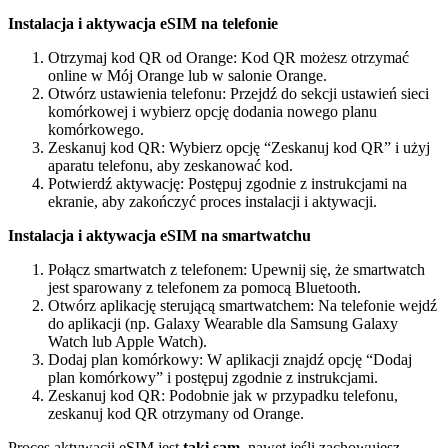
Instalacja i aktywacja eSIM na telefonie
Otrzymaj kod QR od Orange: Kod QR możesz otrzymać
online w Mój Orange lub w salonie Orange.
Otwórz ustawienia telefonu: Przejdź do sekcji ustawień sieci
komórkowej i wybierz opcję dodania nowego planu
komórkowego.
Zeskanuj kod QR: Wybierz opcję “Zeskanuj kod QR” i użyj
aparatu telefonu, aby zeskanować kod.
Potwierdź aktywację: Postępuj zgodnie z instrukcjami na
ekranie, aby zakończyć proces instalacji i aktywacji.
Instalacja i aktywacja eSIM na smartwatchu
Połącz smartwatch z telefonem: Upewnij się, że smartwatch
jest sparowany z telefonem za pomocą Bluetooth.
Otwórz aplikację sterującą smartwatchem: Na telefonie wejdź
do aplikacji (np. Galaxy Wearable dla Samsung Galaxy
Watch lub Apple Watch).
Dodaj plan komórkowy: W aplikacji znajdź opcję “Dodaj
plan komórkowy” i postępuj zgodnie z instrukcjami.
Zeskanuj kod QR: Podobnie jak w przypadku telefonu,
zeskanuj kod QR otrzymany od Orange.
Proces aktywacji eSIM jest
taki sam
, nawet jeśli zachowujesz