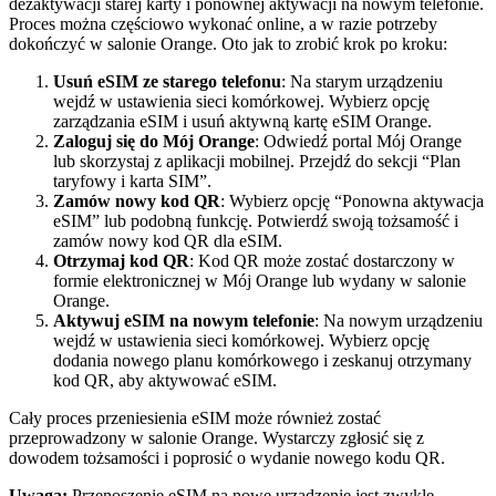
dezaktywacji starej karty i ponownej aktywacji na nowym telefonie.
Proces można częściowo wykonać online, a w razie potrzeby
dokończyć w salonie Orange. Oto jak to zrobić krok po kroku:
Usuń eSIM ze starego telefonu
: Na starym urządzeniu
wejdź w ustawienia sieci komórkowej. Wybierz opcję
zarządzania eSIM i usuń aktywną kartę eSIM Orange.
Zaloguj się do Mój Orange
: Odwiedź portal Mój Orange
lub skorzystaj z aplikacji mobilnej. Przejdź do sekcji “Plan
taryfowy i karta SIM”.
Zamów nowy kod QR
: Wybierz opcję “Ponowna aktywacja
eSIM” lub podobną funkcję. Potwierdź swoją tożsamość i
zamów nowy kod QR dla eSIM.
Otrzymaj kod QR
: Kod QR może zostać dostarczony w
formie elektronicznej w Mój Orange lub wydany w salonie
Orange.
Aktywuj eSIM na nowym telefonie
: Na nowym urządzeniu
wejdź w ustawienia sieci komórkowej. Wybierz opcję
dodania nowego planu komórkowego i zeskanuj otrzymany
kod QR, aby aktywować eSIM.
Cały proces przeniesienia eSIM może również zostać
przeprowadzony w salonie Orange. Wystarczy zgłosić się z
dowodem tożsamości i poprosić o wydanie nowego kodu QR.
Uwaga:
Przenoszenie eSIM na nowe urządzenie jest zwykle