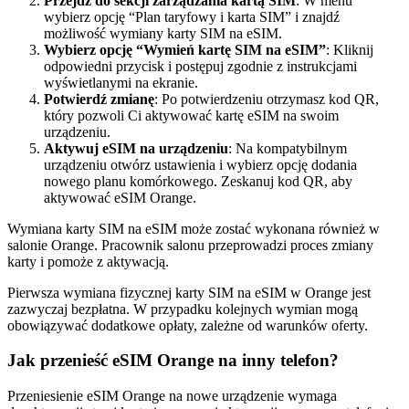
Przejdź do sekcji zarządzania kartą SIM
: W menu
wybierz opcję “Plan taryfowy i karta SIM” i znajdź
możliwość wymiany karty SIM na eSIM.
Wybierz opcję “Wymień kartę SIM na eSIM”
: Kliknij
odpowiedni przycisk i postępuj zgodnie z instrukcjami
wyświetlanymi na ekranie.
Potwierdź zmianę
: Po potwierdzeniu otrzymasz kod QR,
który pozwoli Ci aktywować kartę eSIM na swoim
urządzeniu.
Aktywuj eSIM na urządzeniu
: Na kompatybilnym
urządzeniu otwórz ustawienia i wybierz opcję dodania
nowego planu komórkowego. Zeskanuj kod QR, aby
aktywować eSIM Orange.
Wymiana karty SIM na eSIM może zostać wykonana również w
salonie Orange. Pracownik salonu przeprowadzi proces zmiany
karty i pomoże z aktywacją.
Pierwsza wymiana fizycznej karty SIM na eSIM w Orange jest
zazwyczaj bezpłatna. W przypadku kolejnych wymian mogą
obowiązywać dodatkowe opłaty, zależne od warunków oferty.
Jak przenieść eSIM Orange na inny telefon?
Przeniesienie eSIM Orange na nowe urządzenie wymaga