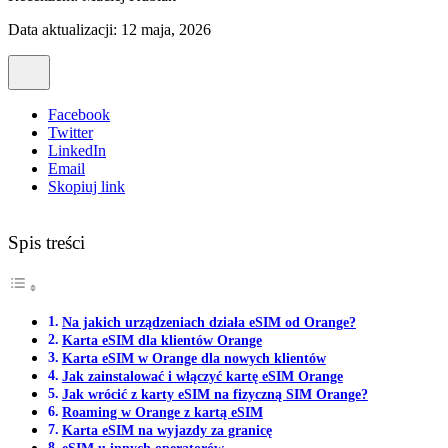
Data aktualizacji: 12 maja, 2026
Facebook
Twitter
LinkedIn
Email
Skopiuj link
Spis treści
Na jakich urządzeniach działa eSIM od Orange?
Karta eSIM dla klientów Orange
Karta eSIM w Orange dla nowych klientów
Jak zainstalować i włączyć kartę eSIM Orange
Jak wrócić z karty eSIM na fizyczną SIM Orange?
Roaming w Orange z kartą eSIM
Karta eSIM na wyjazdy za granicę
eSIM u innych operatorów