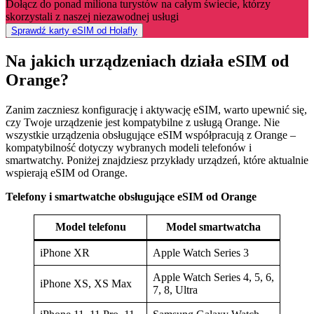
Dołącz do ponad miliona turystów na całym świecie, którzy
skorzystali z naszej niezawodnej usługi
Sprawdź karty eSIM od Holafly
Na jakich urządzeniach działa eSIM od
Orange?
Zanim zaczniesz konfigurację i aktywację eSIM, warto upewnić się,
czy Twoje urządzenie jest kompatybilne z usługą Orange. Nie
wszystkie urządzenia obsługujące eSIM współpracują z Orange –
kompatybilność dotyczy wybranych modeli telefonów i
smartwatchy. Poniżej znajdziesz przykłady urządzeń, które aktualnie
wspierają eSIM od Orange.
Telefony i smartwatche obsługujące eSIM od Orange
Model telefonu
Model smartwatcha
iPhone XR
Apple Watch Series 3
Apple Watch Series 4, 5, 6,
iPhone XS, XS Max
7, 8, Ultra