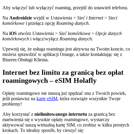
Aby włączyć lub wyłączyć roaming, przejdź do ustawień telefonu.
Na
Androidzie
wejdź w
Ustawienia
>
Sieć i Internet
>
Sieci
komórkowe
i przełącz opcję
Roaming danych
.
Na
iOS
otwórz
Ustawienia
>
Sieć komórkowa
>
Opcje danych
komórkowych
i włącz/wyłącz
Roaming danych
.
Upewnij się, że usługa roamingu jest aktywna na Twoim koncie, co
możesz sprawdzić w aplikacji Orange, a także kontaktując się z
Biurem Obsługi Klienta.
Internet bez limitu za granicą bez opłat
roamingowych – eSIM Holafly
Opłaty roamingowe nie muszą już spędzać snu z Twoich powiek,
jeśli postawisz na
kartę eSIM
, która rozwiąże wszystkie Twoje
problemy!
Aby korzystać z
nielimitowanego internetu
za granicą bez
martwienia się o wysokie opłaty roamingowe, wystarczy
aktywować naszą wirtualną kartę SIM, co zrobisz w kilku prostych
krokach. To idealny sposób, by cieszyć się: