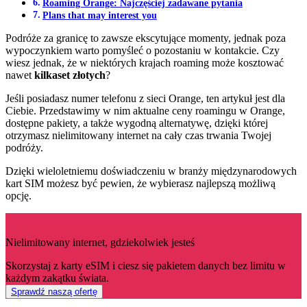
Roaming Orange: Najczęściej zadawane pytania
Plans that may interest you
Podróże za granicę to zawsze ekscytujące momenty, jednak poza
wypoczynkiem warto pomyśleć o pozostaniu w kontakcie. Czy
wiesz jednak, że w niektórych krajach roaming może kosztować
nawet
kilkaset złotych
?
Jeśli posiadasz numer telefonu z sieci Orange, ten artykuł jest dla
Ciebie. Przedstawimy w nim aktualne ceny roamingu w Orange,
dostępne pakiety, a także wygodną alternatywę, dzięki której
otrzymasz nielimitowany internet na cały czas trwania Twojej
podróży.
Dzięki wieloletniemu doświadczeniu w branży międzynarodowych
kart SIM możesz być pewien, że wybierasz najlepszą możliwą
opcję.
Nielimitowany internet, gdziekolwiek jesteś
Skorzystaj z karty eSIM i ciesz się pakietem danych bez limitu w
każdym zakątku świata.
Sprawdź naszą ofertę