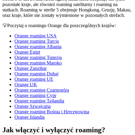
pozostałe kraje, ale również roaming satelitarny i roaming na
statkach. Roaming w strefie 5 obejmuje Hongkong, Gruzję, Makau,
oraz kraje, które nie zostały wymienione w pozostałych strefach.
💡Poczytaj o roamingu Orange dla poszczególnych krajów:
Orange roaming USA
Orange roaming Turcja
Orange roaming Albania
Orange Egipt
Orange roaming Tunezja
Orange roaming Maroko
Orange Zanzibar
Orange roaming Dubaj
Orange roaming UE
Orange UK
Orange roaming Czarnogóra
Orange roaming Cypr
Orange roaming Tajlandia
Orange Szwajcaria
Orange roaming Bośnia i Hercegowina
Orange Islandia
Jak włączyć i wyłączyć roaming?