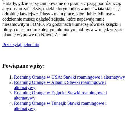
Holafly, gdzie łączę zamiłowanie do pisania z pasją podróżniczą,
aby dostarczać teksty, dzięki którym odkrywanie świata staje się
odrobinę łatwiejsze. Plusy - mam pracę, którą lubię. Minusy -
codziennie muszę oglądać zdjęcia, które napawają mnie
niesamowitym FOMO. Po godzinach tłumaczę również książki i
filmy, co jest moim kolejnym ulubionym hobby, a w międzyczasie
planuję wyprawę do Nowej Zelandii.
Przeczytaj pełne bio
Powiązane wpisy:
Roaming Orange w USA: Stawki roamingowe i alternatywy
Roaming Orange w Albanii: Stawki roamingowe i
alternatywy
Roaming Orange w Egipcie: Stawki roamingowe i
alternatywy
Roaming Orange w Tunezji: Stawki roamingowe i
alternatywy