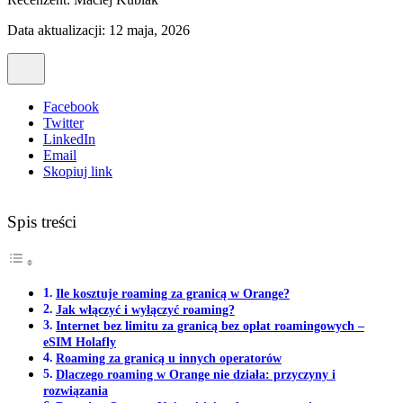
Data aktualizacji: 12 maja, 2026
Facebook
Twitter
LinkedIn
Email
Skopiuj link
Spis treści
Ile kosztuje roaming za granicą w Orange?
Jak włączyć i wyłączyć roaming?
Internet bez limitu za granicą bez opłat roamingowych –
eSIM Holafly
Roaming za granicą u innych operatorów
Dlaczego roaming w Orange nie działa: przyczyny i
rozwiązania