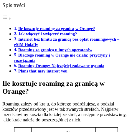
Spis treści
Ile kosztuje roaming za granicą w Orange?
Jak włączyć i wyłączyć roaming?
Internet bez limitu za granicą bez opłat roamingowych –
eSIM Holafly
Roaming za granicą u innych operatorów
Dlaczego roaming w Orange nie działa: przyczyny i
rozwiązania
Roaming Orange: Najczęściej zadawane pytania
Plans that may interest you
Ile kosztuje roaming za granicą w
Orange?
Roaming zależy od kraju, do którego podróżujesz, a podział
kosztów przedstawiony jest w tak zwanych strefach. Najpierw
przedstawimy koszta dla każdej ze stref, a następnie przedstawimy,
jakie kraje należą do poszczególnej z nich.