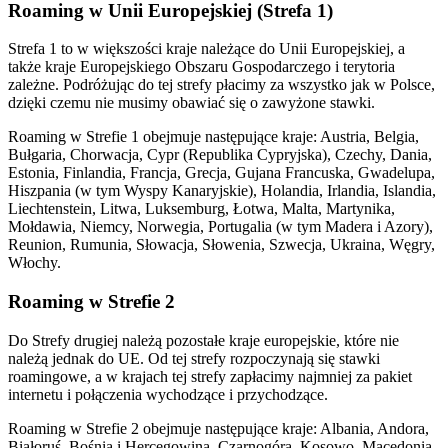
Roaming w Unii Europejskiej (Strefa 1)
Strefa 1 to w większości kraje należące do Unii Europejskiej, a
także kraje Europejskiego Obszaru Gospodarczego i terytoria
zależne. Podróżując do tej strefy płacimy za wszystko jak w Polsce,
dzięki czemu nie musimy obawiać się o zawyżone stawki.
Roaming w Strefie 1 obejmuje następujące kraje: Austria, Belgia,
Bułgaria, Chorwacja, Cypr (Republika Cypryjska), Czechy, Dania,
Estonia, Finlandia, Francja, Grecja, Gujana Francuska, Gwadelupa,
Hiszpania (w tym Wyspy Kanaryjskie), Holandia, Irlandia, Islandia,
Liechtenstein, Litwa, Luksemburg, Łotwa, Malta, Martynika,
Mołdawia, Niemcy, Norwegia, Portugalia (w tym Madera i Azory),
Reunion, Rumunia, Słowacja, Słowenia, Szwecja, Ukraina, Węgry,
Włochy.
Roaming w Strefie 2
Do Strefy drugiej należą pozostałe kraje europejskie, które nie
należą jednak do UE. Od tej strefy rozpoczynają się stawki
roamingowe, a w krajach tej strefy zapłacimy najmniej za pakiet
internetu i połączenia wychodzące i przychodzące.
Roaming w Strefie 2 obejmuje następujące kraje: Albania, Andora,
Białoruś, Bośnia i Hercegowina, Czarnogóra, Kosowo, Macedonia,