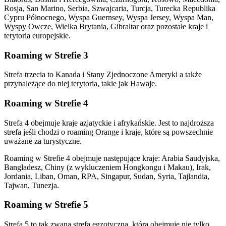
Rosja, San Marino, Serbia, Szwajcaria, Turcja, Turecka Republika
Cypru Północnego, Wyspa Guernsey, Wyspa Jersey, Wyspa Man,
Wyspy Owcze, Wielka Brytania, Gibraltar oraz pozostałe kraje i
terytoria europejskie.
Roaming w Strefie 3
Strefa trzecia to Kanada i Stany Zjednoczone Ameryki a także
przynależące do niej terytoria, takie jak Hawaje.
Roaming w Strefie 4
Strefa 4 obejmuje kraje azjatyckie i afrykańskie. Jest to najdroższa
strefa jeśli chodzi o roaming Orange i kraje, które są powszechnie
uważane za turystyczne.
Roaming w Strefie 4 obejmuje następujące kraje: Arabia Saudyjska,
Bangladesz, Chiny (z wykluczeniem Hongkongu i Makau), Irak,
Jordania, Liban, Oman, RPA, Singapur, Sudan, Syria, Tajlandia,
Tajwan, Tunezja.
Roaming w Strefie 5
Strefa 5 to tak zwana strefa egzotyczna, która obejmuje nie tylko