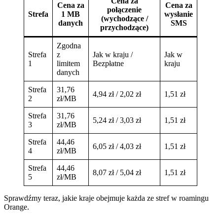
Cena za
Cena za
Cena za
połączenie
Strefa
1 MB
wysłanie
(wychodzące /
danych
SMS
przychodzące)
Zgodna
Strefa
z
Jak w kraju /
Jak w
1
limitem
Bezpłatne
kraju
danych
Strefa
31,76
4,94 zł / 2,02 zł
1,51 zł
2
zł/MB
Strefa
31,76
5,24 zł / 3,03 zł
1,51 zł
3
zł/MB
Strefa
44,46
6,05 zł / 4,03 zł
1,51 zł
4
zł/MB
Strefa
44,46
8,07 zł / 5,04 zł
1,51 zł
5
zł/MB
Sprawdźmy teraz, jakie kraje obejmuje każda ze stref w roamingu
Orange.