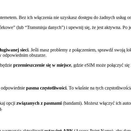
internetem. Bez ich włączenia nie uzyskasz dostępu do żadnych usług o
kowe” (lub “Transmisja danych”) i upewnij się, że jest aktywna. Po 
ługiwanej sieci
. Jeśli masz problemy z połączeniem, sprawdź swoją lo
z w odpowiednim obszarze.
m będzie
przemieszczenie się w miejsce
, gdzie eSIM może połączyć się
ć odpowiednie
pasma częstotliwości
. To właśnie na tych częstotliwości
kaj opcji
związanych z pasmami
(bandami). Możesz włączyć ich auto
ą.
ia wymagają aktualizacji
ustawień APN
(Access Point Name), aby dan