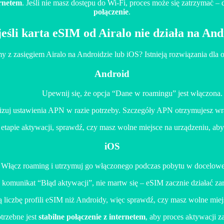
ernetem
. Jeśli nie masz dostępu do Wi-Fi, proces może się zatrzymać –
połączenie
.
jeśli karta eSIM od Airalo nie działa na An
 z zasięgiem Airalo na Androidzie lub iOS? Istnieją rozwiązania dla
Android
Upewnij się, że opcja “Dane w roamingu” jest włączona.
izuj ustawienia APN w razie potrzeby. Szczegóły APN otrzymujesz wr
 etapie aktywacji, sprawdź, czy masz wolne miejsce na urządzeniu, aby
iOS
Włącz roaming i utrzymuj go włączonego podczas pobytu w docelowej 
ię komunikat “Błąd aktywacji”, nie martw się – eSIM zacznie działać za
ą liczbę profili eSIM niż Androidy, więc sprawdź, czy masz wolne mie
trzebne jest
stabilne połączenie z internetem
, aby proces aktywacji z