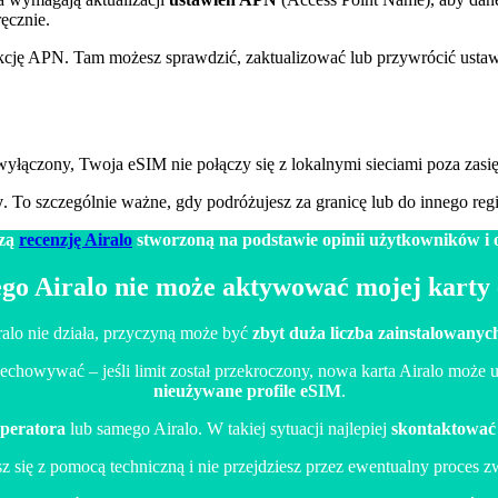
ęcznie.
ekcję APN. Tam możesz sprawdzić, zaktualizować lub przywrócić usta
st wyłączony, Twoja eSIM nie połączy się z lokalnymi sieciami poza za
y
. To szczególnie ważne, gdy podróżujesz za granicę lub do innego regio
szą
recenzję Airalo
stworzoną na podstawie opinii użytkowników i o
ego Airalo nie może aktywować mojej karty
ralo nie działa, przyczyną może być
zbyt duża liczba zainstalowany
echowywać – jeśli limit został przekroczony, nowa karta Airalo może ut
nieużywane profile eSIM
.
operatora
lub samego Airalo. W takiej sytuacji najlepiej
skontaktować s
sz się z pomocą techniczną i nie przejdziesz przez ewentualny proces