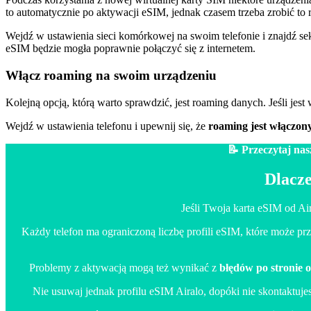
to automatycznie po aktywacji eSIM, jednak czasem trzeba zrobić to r
Wejdź w ustawienia sieci komórkowej na swoim telefonie i znajdź s
eSIM będzie mogła poprawnie połączyć się z internetem.
Włącz roaming na swoim urządzeniu
Kolejną opcją, którą warto sprawdzić, jest roaming danych. Jeśli je
Wejdź w ustawienia telefonu i upewnij się, że
roaming jest włączon
📝 Przeczytaj na
Dlacz
Jeśli Twoja karta eSIM od Ai
Każdy telefon ma ograniczoną liczbę profili eSIM, które może prz
Problemy z aktywacją mogą też wynikać z
błędów po stronie 
Nie usuwaj jednak profilu eSIM Airalo, dopóki nie skontaktuje