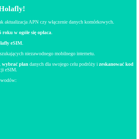
Holafly!
jak aktualizacja APN czy włączenie danych komórkowych.
5 roku w ogóle się opłaca
.
lafly eSIM
.
szukających niezawodnego mobilnego internetu.
,
wybrać plan
danych dla swojego celu podróży i
zeskanować kod
cji eSIM.
powodów: