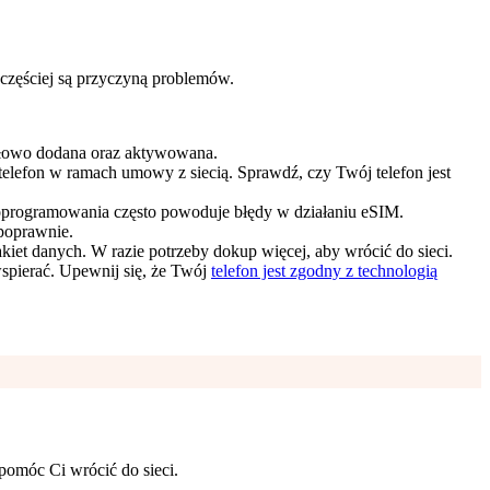
ajczęściej są przyczyną problemów.
idłowo dodana oraz aktywowana.
telefon w ramach umowy z siecią. Sprawdź, czy Twój telefon jest
a oprogramowania często powoduje błędy w działaniu eSIM.
 poprawnie.
pakiet danych. W razie potrzeby dokup więcej, aby wrócić do sieci.
spierać. Upewnij się, że Twój
telefon jest zgodny z technologią
pomóc Ci wrócić do sieci.