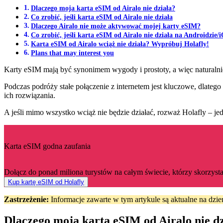
Dlaczego moja karta eSIM od Airalo nie działa?
Co zrobić, jeśli karta eSIM od Airalo nie działa
Dlaczego Airalo nie może aktywować mojej karty eSIM?
Co zrobić, jeśli karta eSIM od Airalo nie działa na Androidzie/
Karta eSIM od Airalo wciąż nie działa? Wypróbuj Holafly!
Plans that may interest you
Karty eSIM mają być synonimem wygody i prostoty, a więc naturalnie
Podczas podróży stałe połączenie z internetem jest kluczowe, dlateg
ich rozwiązania.
A jeśli mimo wszystko wciąż nie będzie działać, rozważ Holafly – j
Karta eSIM godna zaufania
Dołącz do ponad miliona turystów na całym świecie, którzy skorzysta
Kup kartę eSIM od Holafly
Zastrzeżenie:
Informacje zawarte w tym artykule są aktualne na dzi
Dlaczego moja karta eSIM od Airalo nie d