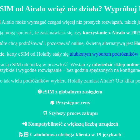
SIM od Airalo wciąż nie działa? Wypróbuj 
 Airalo może wymagać czegoś więcej niż prostych rozwiązań, takich 
ą mogą sprawić, że zastanawiasz się, czy
korzystanie z Airalo w 202
tóre chcą podróżować i pozostawać online, świetną alternatywą jest
Ho
ie
, karty eSIM od Holafly stały się
ulubionym wyborem podróżników
ywacją eSIM odchodzą w przeszłość. Wystarczy
odwiedzić sklep online
 szybkie i wygodne rozwiązanie – bez godzin spędzonych na konfigura
o tak wielu podróżników wybiera Holafly zamiast Airalo? Oto kilka 
🌐 eSIM z globalnym zasięgiem
💲 Przystępne ceny
🛒 Szybszy proces zakupu
📲 Kompatybilność z większą liczbą urządzeń
🙋🏻 Całodobowa obsługa klienta w 19 językach