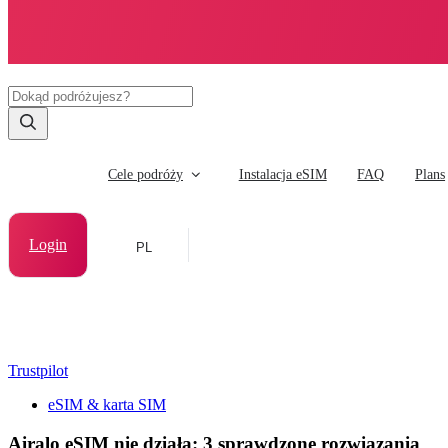
Cele podróży
Instalacja eSIM
FAQ
Plans
Login
PL
Trustpilot
eSIM & karta SIM
Airalo eSIM nie działa: 3 sprawdzone rozwiązania