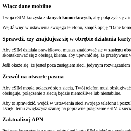
Włącz dane mobilne
Twoja eSIM korzysta z
danych komórkowych
, aby połączyć się z 
Wejdź więc w ustawienia swojego telefonu, znajdź opcję “Dane komór
Sprawdź, czy znajdujesz się w obrębie działania karty
Aby eSIM działała prawidłowo, musisz znajdować się w
zasięgu obs
skontaktować się z obsługą klienta, aby upewnić się, że przebywas
Jeśli okaże się, że jesteś poza zasięgiem sieci, jedynym rozwiązanie
Zezwól na otwarte pasma
Aby eSIM mogła połączyć się z siecią, Twój telefon musi obsługiwa
obsługuje, połączenie z siecią będzie niemożliwe lub niestabilne.
Aby to sprawdzić, wejdź w ustawienia sieci swojego telefonu i poszu
Dzięki temu zwiększysz szansę na poprawne połączenie eSIM z sieci
Zaktualizuj APN
Podczas korzystania z nowej wirtualnej karty SIM niektóre urządzen