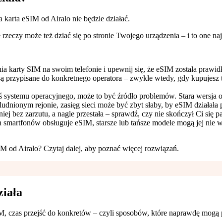
a karta eSIM od Airalo nie będzie działać.
 rzeczy może też dziać się po stronie Twojego urządzenia – i to one n
ia karty SIM na swoim telefonie i upewnij się, że eSIM została praw
 są przypisane do konkretnego operatora – zwykle wtedy, gdy kupujesz 
łeś systemu operacyjnego, może to być źródło problemów. Stara wersj
aludnionym rejonie, zasięg sieci może być zbyt słaby, by eSIM działała
niej bez zarzutu, a nagle przestała – sprawdź, czy nie skończył Ci się 
smartfonów obsługuje eSIM, starsze lub tańsze modele mogą jej nie w
IM od Airalo? Czytaj dalej, aby poznać więcej rozwiązań.
ziała
M, czas przejść do konkretów – czyli sposobów, które naprawdę mogą 