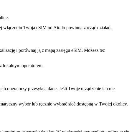
nline.
jej włączeniu Twoja eSIM od Airalo powinna zacząć działać.
kalizację i porównaj ją z mapą zasięgu eSIM. Możesz też
 z lokalnym operatorem.
ach operatorzy przesyłają dane. Jeśli Twoje urządzenie ich nie
matyczny wybór lub ręcznie wybrać sieć dostępną w Twojej okolicy.
e komórkowe zaczęły działać. W większości przypadków odbywa się