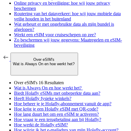
Online privacy en beveiliging: hoe wij jouw privacy
beschermen
Routering van het dataverkeer: hoe wij jouw mobiele data
veilig houden in het buitenland
Wat gebeurt er met ongebruikte data als mijn bundel is
afgelopen?
Werkt een eSIM voor cruiseschepen op zee?
Zo beschermen wij jouw gegevens: Maatregelen en eSIM-
beveiliging
Over eSIM's
Wat is Always On en hoe werkt het?
Over eSIM's
16 Resultaten
Wat is Always On en hoe werkt het?
Biedt Holafly eSIMs met onbeperkte data aan?
Heeft Holafly fysieke winkels?
Hoe beheer je je Holafly-abonnement vanuit de app?
Hoe krijg je een Holafly eSIM met QR-code?
Hoe lang duurt het om een eSIM te activeren?
Hoe vraag je een terugbetaling aan bij Holafly?
Hoe werkt de Holafly eSIM?
Hoe wijzig ik het e-mailadres van mijn Holafly-account?