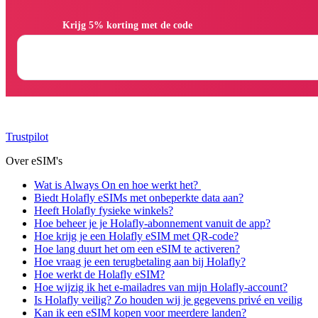
                Krijg 5% korting met de code

Trustpilot
Over eSIM's
Wat is Always On en hoe werkt het?
Biedt Holafly eSIMs met onbeperkte data aan?
Heeft Holafly fysieke winkels?
Hoe beheer je je Holafly-abonnement vanuit de app?
Hoe krijg je een Holafly eSIM met QR-code?
Hoe lang duurt het om een eSIM te activeren?
Hoe vraag je een terugbetaling aan bij Holafly?
Hoe werkt de Holafly eSIM?
Hoe wijzig ik het e-mailadres van mijn Holafly-account?
Is Holafly veilig? Zo houden wij je gegevens privé en veilig
Kan ik een eSIM kopen voor meerdere landen?