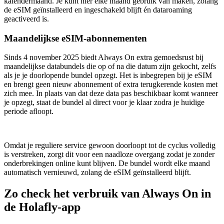
kalendermaand. Je kunt hier elke maand gebruik van maken, zolang
de eSIM geïnstalleerd en ingeschakeld blijft én dataroaming
geactiveerd is.
Maandelijkse eSIM-abonnementen
Sinds 4 november 2025 biedt Always On extra gemoedsrust bij
maandelijkse databundels die op of na die datum zijn gekocht, zelfs
als je je doorlopende bundel opzegt. Het is inbegrepen bij je eSIM
en brengt geen nieuw abonnement of extra terugkerende kosten met
zich mee. In plaats van dat deze data pas beschikbaar komt wanneer
je opzegt, staat de bundel al direct voor je klaar zodra je huidige
periode afloopt.
Omdat je reguliere service gewoon doorloopt tot de cyclus volledig
is verstreken, zorgt dit voor een naadloze overgang zodat je zonder
onderbrekingen online kunt blijven. De bundel wordt elke maand
automatisch vernieuwd, zolang de eSIM geïnstalleerd blijft.
Zo check het verbruik van Always On in
de Holafly-app