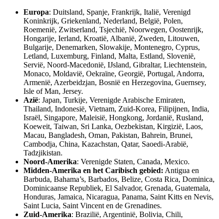
Europa
: Duitsland, Spanje, Frankrijk, Italië, Verenigd
Koninkrijk, Griekenland, Nederland, België, Polen,
Roemenië, Zwitserland, Tsjechië, Noorwegen, Oostenrijk,
Hongarije, Ierland, Kroatië, Albanië, Zweden, Litouwen,
Bulgarije, Denemarken, Slowakije, Montenegro, Cyprus,
Letland, Luxemburg, Finland, Malta, Estland, Slovenië,
Servië, Noord-Macedonië, IJsland, Gibraltar, Liechtenstein,
Monaco, Moldavië, Oekraïne, Georgië, Portugal, Andorra,
Armenië, Azerbeidzjan, Bosnië en Herzegovina, Guernsey,
Isle of Man, Jersey.
Azië
: Japan, Turkije, Verenigde Arabische Emiraten,
Thailand, Indonesië, Vietnam, Zuid-Korea, Filipijnen, India,
Israël, Singapore, Maleisië, Hongkong, Jordanië, Rusland,
Koeweit, Taiwan, Sri Lanka, Oezbekistan, Kirgizië, Laos,
Macau, Bangladesh, Oman, Pakistan, Bahrein, Brunei,
Cambodja, China, Kazachstan, Qatar, Saoedi-Arabië,
Tadzjikistan.
Noord-Amerika
: Verenigde Staten, Canada, Mexico.
Midden-Amerika en het Caribisch gebied:
Antigua en
Barbuda, Bahama’s, Barbados, Belize, Costa Rica, Dominica,
Dominicaanse Republiek, El Salvador, Grenada, Guatemala,
Honduras, Jamaica, Nicaragua, Panama, Saint Kitts en Nevis,
Saint Lucia, Saint Vincent en de Grenadines.
Zuid-Amerika
: Brazilië, Argentinië, Bolivia, Chili,