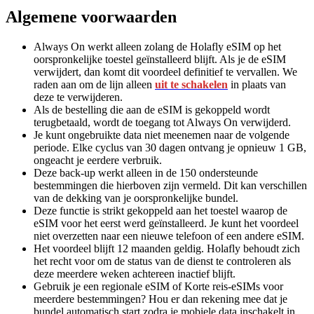
Algemene voorwaarden
Always On werkt alleen zolang de Holafly eSIM op het
oorspronkelijke toestel geïnstalleerd blijft. Als je de eSIM
verwijdert, dan komt dit voordeel definitief te vervallen. We
raden aan om de lijn alleen
uit te schakelen
in plaats van
deze te verwijderen.
Als de bestelling die aan de eSIM is gekoppeld wordt
terugbetaald, wordt de toegang tot Always On verwijderd.
Je kunt ongebruikte data niet meenemen naar de volgende
periode. Elke cyclus van 30 dagen ontvang je opnieuw 1 GB,
ongeacht je eerdere verbruik.
Deze back-up werkt alleen in de 150 ondersteunde
bestemmingen die hierboven zijn vermeld. Dit kan verschillen
van de dekking van je oorspronkelijke bundel.
Deze functie is strikt gekoppeld aan het toestel waarop de
eSIM voor het eerst werd geïnstalleerd. Je kunt het voordeel
niet overzetten naar een nieuwe telefoon of een andere eSIM.
Het voordeel blijft 12 maanden geldig. Holafly behoudt zich
het recht voor om de status van de dienst te controleren als
deze meerdere weken achtereen inactief blijft.
Gebruik je een regionale eSIM of Korte reis-eSIMs voor
meerdere bestemmingen? Hou er dan rekening mee dat je
bundel automatisch start zodra je mobiele data inschakelt in