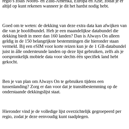
regio’s zoals Noord- en Zuid-Amerika, Europa en Azië, zodat je er
altijd op kunt rekenen wanneer je dit het hardst nodig hebt.
Goed om te weten: de dekking van deze extra data kan afwijken van
die van je hoofdbundel. Heb je een maandelijkse databundel die
dekking biedt in meer dan 160 landen? Dan is Always On alleen
geldig in de 150 belangrijkste bestemmingen die hieronder staan
vermeld. Bij een eSIM voor korte reizen kun je de 1 GB-databundel
juist in álle ondersteunde landen op deze lijst gebruiken, zelfs als je
oorspronkelijk mobiele data voor slechts één specifiek land hebt
gekocht.
Ben je van plan om Always On te gebruiken tijdens een
tussenlanding? Zorg er dan voor dat je transitbestemming op de
onderstaande dekkingslijst staat.
Hieronder vind je de volledige lijst overzichtelijk gegroepeerd per
regio, zodat je deze eenvoudig kunt raadplegen.