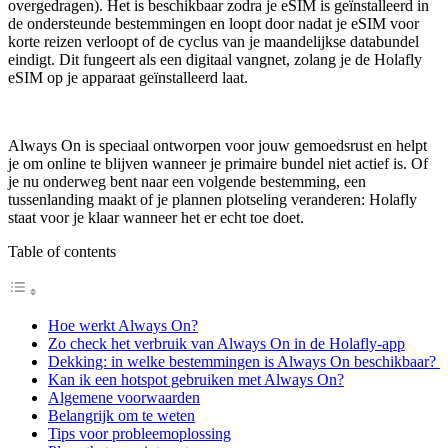
overgedragen). Het is beschikbaar zodra je eSIM is geïnstalleerd in
de ondersteunde bestemmingen en loopt door nadat je eSIM voor
korte reizen verloopt of de cyclus van je maandelijkse databundel
eindigt. Dit fungeert als een digitaal vangnet, zolang je de Holafly
eSIM op je apparaat geïnstalleerd laat.
Always On is speciaal ontworpen voor jouw gemoedsrust en helpt
je om online te blijven wanneer je primaire bundel niet actief is. Of
je nu onderweg bent naar een volgende bestemming, een
tussenlanding maakt of je plannen plotseling veranderen: Holafly
staat voor je klaar wanneer het er echt toe doet.
Table of contents
Hoe werkt Always On?
Zo check het verbruik van Always On in de Holafly-app
Dekking: in welke bestemmingen is Always On beschikbaar?
Kan ik een hotspot gebruiken met Always On?
Algemene voorwaarden
Belangrijk om te weten
Tips voor probleemoplossing