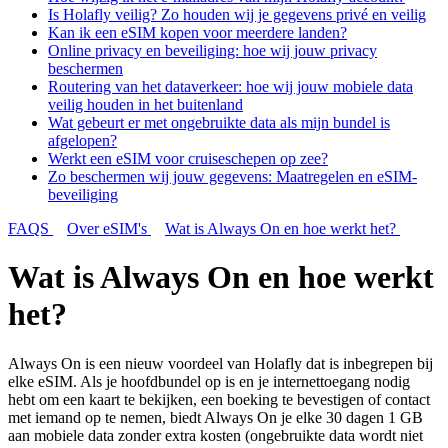
Is Holafly veilig? Zo houden wij je gegevens privé en veilig
Kan ik een eSIM kopen voor meerdere landen?
Online privacy en beveiliging: hoe wij jouw privacy
beschermen
Routering van het dataverkeer: hoe wij jouw mobiele data
veilig houden in het buitenland
Wat gebeurt er met ongebruikte data als mijn bundel is
afgelopen?
Werkt een eSIM voor cruiseschepen op zee?
Zo beschermen wij jouw gegevens: Maatregelen en eSIM-
beveiliging
FAQS
Over eSIM's
Wat is Always On en hoe werkt het?
Wat is Always On en hoe werkt
het?
Always On is een nieuw voordeel van Holafly dat is inbegrepen bij
elke eSIM. Als je hoofdbundel op is en je internettoegang nodig
hebt om een kaart te bekijken, een boeking te bevestigen of contact
met iemand op te nemen, biedt Always On je elke 30 dagen 1 GB
aan mobiele data zonder extra kosten (ongebruikte data wordt niet