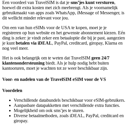
Een voordeel van TravelSIM is dat je
sms’jes kunt versturen
,
hoewel dit extra kosten met zich meebrengt. Als je voornamelijk
gebruikmaakt van apps zoals WhatsApp, iMessage of Messenger, is
dit wellicht minder relevant voor jou.
Om een van hun eSIMs voor de USA te kopen, moet je je
registreren op hun website en het gewenste abonnement kiezen. Eén
ding is zeker: je vindt zeker een betaaloptie die bij je past, aangezien
je kunt
betalen via iDEAL
, PayPal, creditcard, giropay, Klarna en
nog veel meer.
Het is ook belangrijk om te weten dat TravelSIM
geen 24/7
klantenondersteuning
biedt. Als je hulp nodig hebt buiten
kantooruren, moet je wachten tot ze weer beschikbaar zijn.
Voor- en nadelen van de TravelSIM eSIM voor de VS
Voordelen
Verschillende databundels beschikbaar voor eSIM-gebruikers.
Aanpasbare datapakketten met verschillende extra functies.
Mogelijkheid om ook sms’jes te sturen.
Diverse betaalmethoden, zoals iDEAL, PayPal, creditcard en
giropay.