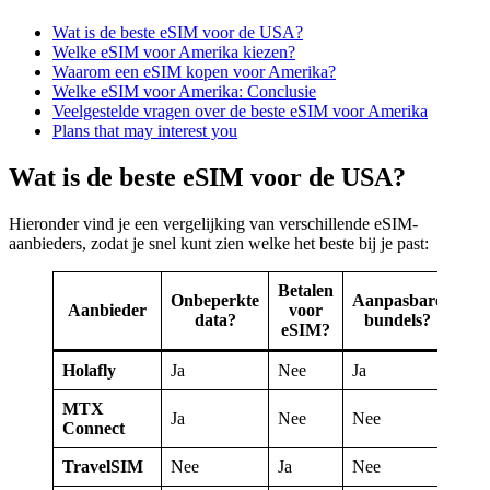
Wat is de beste eSIM voor de USA?
Welke eSIM voor Amerika kiezen?
Waarom een eSIM kopen voor Amerika?
Welke eSIM voor Amerika: Conclusie
Veelgestelde vragen over de beste eSIM voor Amerika
Plans that may interest you
Wat is de beste eSIM voor de USA?
Hieronder vind je een vergelijking van verschillende eSIM-
aanbieders, zodat je snel kunt zien welke het beste bij je past:
Betalen
Onbeperkte
Aanpasbare
Top
Aanbieder
voor
data?
bundels?
up
eSIM?
Holafly
Ja
Nee
Ja
Ja
MTX
Ja
Nee
Nee
Ja
Connect
TravelSIM
Nee
Ja
Nee
Ja