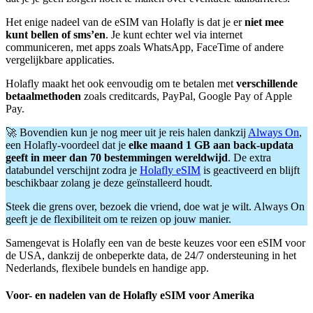
Het enige nadeel van de eSIM van Holafly is dat je er
niet mee
kunt bellen of sms’en
. Je kunt echter wel via internet
communiceren, met apps zoals WhatsApp, FaceTime of andere
vergelijkbare applicaties.
Holafly maakt het ook eenvoudig om te betalen met
verschillende
betaalmethoden
zoals creditcards, PayPal, Google Pay of Apple
Pay.
🚀 Bovendien kun je nog meer uit je reis halen dankzij
Always On
,
een Holafly-voordeel dat je
elke maand 1 GB aan back-updata
geeft in meer dan 70 bestemmingen wereldwijd
. De extra
databundel verschijnt zodra je
Holafly eSIM
is geactiveerd en blijft
beschikbaar zolang je deze geïnstalleerd houdt.
Steek die grens over, bezoek die vriend, doe wat je wilt. Always On
geeft je de flexibiliteit om te reizen op jouw manier.
Samengevat is Holafly een van de beste keuzes voor een eSIM voor
de USA, dankzij de onbeperkte data, de 24/7 ondersteuning in het
Nederlands, flexibele bundels en handige app.
Voor- en nadelen van de Holafly eSIM voor Amerika