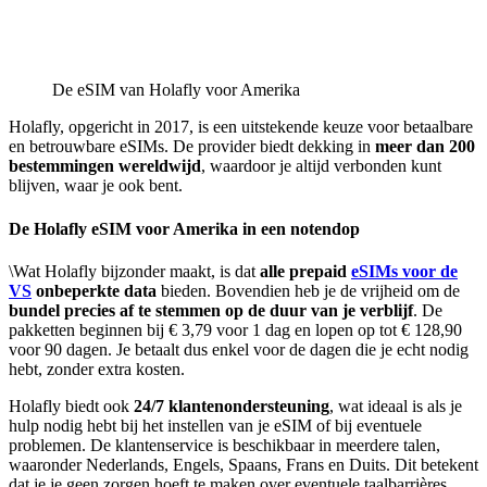
De eSIM van Holafly voor Amerika
Holafly, opgericht in 2017, is een uitstekende keuze voor betaalbare
en betrouwbare eSIMs. De provider biedt dekking in
meer dan 200
bestemmingen wereldwijd
, waardoor je altijd verbonden kunt
blijven, waar je ook bent.
De Holafly eSIM voor Amerika in een notendop
\Wat Holafly bijzonder maakt, is dat
alle prepaid
eSIMs voor de
VS
onbeperkte data
bieden. Bovendien heb je de vrijheid om de
bundel precies af te stemmen op de duur van je verblijf
. De
pakketten beginnen bij € 3,79 voor 1 dag en lopen op tot € 128,90
voor 90 dagen. Je betaalt dus enkel voor de dagen die je echt nodig
hebt, zonder extra kosten.
Holafly biedt ook
24/7 klantenondersteuning
, wat ideaal is als je
hulp nodig hebt bij het instellen van je eSIM of bij eventuele
problemen. De klantenservice is beschikbaar in meerdere talen,
waaronder Nederlands, Engels, Spaans, Frans en Duits. Dit betekent
dat je je geen zorgen hoeft te maken over eventuele taalbarrières.