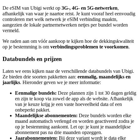
De eSIM van Ubigi werkt op
3G-, 4G- en 5G-netwerken
,
afhankelijk van waar je naartoe reist. Je kunt vooraf heel eenvoudig
controleren met welk netwerk je eSIM verbinding maaktn,
aangezien de lokale partnernetwerken netjes per bundel worden
vermeld.
We raden aan om vóór aankoop te kijken hoe de dekkingskwaliteit
op je bestemming is om
verbindingsproblemen te voorkomen
.
Databundels en prijzen
Laten we eens kijken naar de verschillende databundels van Ubigi.
Ze bieden drie soorten pakketten aan:
eenmalig, maandelijks en
jaarlijks
. Hieronder geven we je meer informatie:
Eenmalige bundels:
Deze plannen zijn 1 tot 30 dagen geldig
en zijn te koop via zowel de app als de website. Afhankelijk
van je keuze krijg je een vaste hoeveelheid data of een
onbeperkt pakket.
Maandelijkse abonnementen:
Deze bundels worden elke
maand automatisch verlengd en worden geactiveerd zodra je
op je bestemming aankomt. Let op: je kunt je maandelijkse
abonnement pas na drie maanden opzeggen.
Jaarabonnementen:
Bij deze variant wordt je data elke