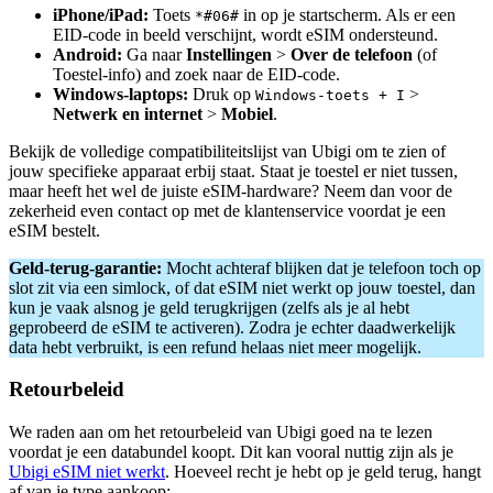
iPhone/iPad:
Toets
in op je startscherm. Als er een
*#06#
EID-code in beeld verschijnt, wordt eSIM ondersteund.
Android:
Ga naar
Instellingen
>
Over de telefoon
(of
Toestel-info) and zoek naar de EID-code.
Windows-laptops:
Druk op
>
Windows-toets + I
Netwerk en internet
>
Mobiel
.
Bekijk de volledige compatibiliteitslijst van Ubigi om te zien of
jouw specifieke apparaat erbij staat. Staat je toestel er niet tussen,
maar heeft het wel de juiste eSIM-hardware? Neem dan voor de
zekerheid even contact op met de klantenservice voordat je een
eSIM bestelt.
Geld-terug-garantie:
Mocht achteraf blijken dat je telefoon toch op
slot zit via een simlock, of dat eSIM niet werkt op jouw toestel, dan
kun je vaak alsnog je geld terugkrijgen (zelfs als je al hebt
geprobeerd de eSIM te activeren). Zodra je echter daadwerkelijk
data hebt verbruikt, is een refund helaas niet meer mogelijk.
Retourbeleid
We raden aan om het retourbeleid van Ubigi goed na te lezen
voordat je een databundel koopt. Dit kan vooral nuttig zijn als je
Ubigi eSIM niet werkt
. Hoeveel recht je hebt op je geld terug, hangt
af van je type aankoop: