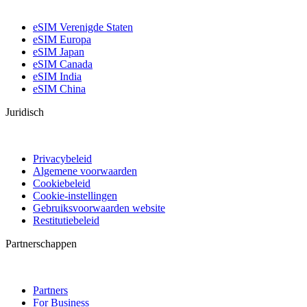
eSIM Verenigde Staten
eSIM Europa
eSIM Japan
eSIM Canada
eSIM India
eSIM China
Juridisch
Privacybeleid
Algemene voorwaarden
Cookiebeleid
Cookie-instellingen
Gebruiksvoorwaarden website
Restitutiebeleid
Partnerschappen
Partners
For Business