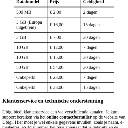
Databundel
Prijs
Geldigheid
500 MB
€ 2,00
2 dagen
3 GB (Europa
€ 16,00
15 dagen
uitgebreid)
3 GB
€ 7,00
30 dagen
10 GB
€ 12,00
7 dagen
10 GB
€ 15,00
30 dagen
50 GB
€ 54,00
30 dagen
Onbeperkt
€ 23,00
7 dagen
Onbeperkt
€ 38,00
15 dagen
Klantenservice en technische ondersteuning
Ubigi biedt klantenservice aan via verschillende kanalen. Je kunt
support bereiken via het
online contactformulier
op de website van
Ubigi. Hier moet je wel enkele gegevens invullen, zoals je naam, e-
mailadres, eSIM-nummer, het type apparaat dat je gebruikt en de