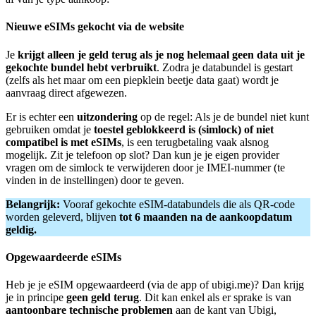
Nieuwe eSIMs gekocht via de website
Je
krijgt alleen je geld terug als je nog helemaal geen data uit je
gekochte bundel hebt verbruikt
. Zodra je databundel is gestart
(zelfs als het maar om een piepklein beetje data gaat) wordt je
aanvraag direct afgewezen.
Er is echter een
uitzondering
op de regel: Als je de bundel niet kunt
gebruiken omdat je
toestel geblokkeerd is (simlock) of niet
compatibel is met eSIMs
, is een terugbetaling vaak alsnog
mogelijk. Zit je telefoon op slot? Dan kun je je eigen provider
vragen om de simlock te verwijderen door je IMEI-nummer (te
vinden in de instellingen) door te geven.
Belangrijk:
Vooraf gekochte eSIM-databundels die als QR-code
worden geleverd, blijven
tot 6 maanden na de aankoopdatum
geldig.
Opgewaardeerde eSIMs
Heb je je eSIM opgewaardeerd (via de app of ubigi.me)? Dan krijg
je in principe
geen geld terug
. Dit kan enkel als er sprake is van
aantoonbare technische problemen
aan de kant van Ubigi,