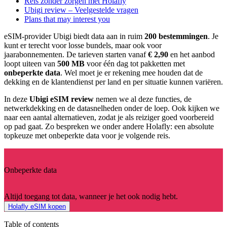
Reis zonder zorgen met Holafly
Ubigi review – Veelgestelde vragen
Plans that may interest you
eSIM-provider Ubigi biedt data aan in ruim
200 bestemmingen
. Je
kunt er terecht voor losse bundels, maar ook voor
jaarabonnementen. De tarieven starten vanaf
€ 2,90
en het aanbod
loopt uiteen van
500 MB
voor één dag tot pakketten met
onbeperkte data
. Wel moet je er rekening mee houden dat de
dekking en de klantendienst per land en per situatie kunnen variëren.
In deze
Ubigi eSIM review
nemen we al deze functies, de
netwerkdekking en de datasnelheden onder de loep. Ook kijken we
naar een aantal alternatieven, zodat je als reiziger goed voorbereid
op pad gaat. Zo bespreken we onder andere Holafly: een absolute
topkeuze met onbeperkte data voor je volgende reis.
Onbeperkte data
Altijd toegang tot data, wanneer je het ook nodig hebt.
Holafly eSIM kopen
Table of contents