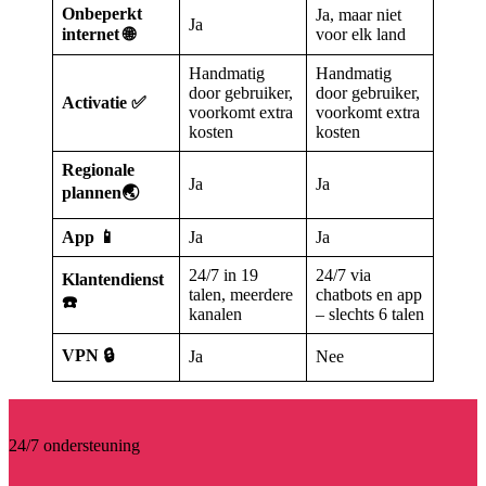
Onbeperkt
Ja, maar niet
Ja
internet 🌐
voor elk land
Handmatig
Handmatig
door gebruiker,
door gebruiker,
Activatie ✅
voorkomt extra
voorkomt extra
kosten
kosten
Regionale
Ja
Ja
plannen🌏
App 📱
Ja
Ja
24/7 in 19
24/7 via
Klantendienst
talen, meerdere
chatbots en app
☎️
kanalen
– slechts 6 talen
VPN
🔒
Ja
Nee
24/7 ondersteuning