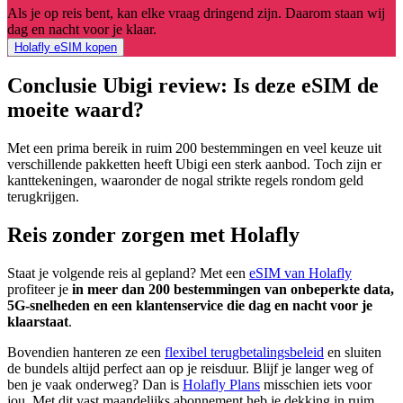
Als je op reis bent, kan elke vraag dringend zijn. Daarom staan wij
dag en nacht voor je klaar.
Holafly eSIM kopen
Conclusie Ubigi review: Is deze eSIM de
moeite waard?
Met een prima bereik in ruim 200 bestemmingen en veel keuze uit
verschillende pakketten heeft Ubigi een sterk aanbod. Toch zijn er
kanttekeningen, waaronder de nogal strikte regels rondom geld
terugkrijgen.
Reis zonder zorgen met Holafly
Staat je volgende reis al gepland? Met een
eSIM van Holafly
profiteer je
in meer dan 200 bestemmingen van onbeperkte data,
5G-snelheden en een klantenservice die dag en nacht voor je
klaarstaat
.
Bovendien hanteren ze een
flexibel terugbetalingsbeleid
en sluiten
de bundels altijd perfect aan op je reisduur. Blijf je langer weg of
ben je vaak onderweg? Dan is
Holafly Plans
misschien iets voor
jou. Met dit vast maandelijks abonnement heb je dekking in ruim