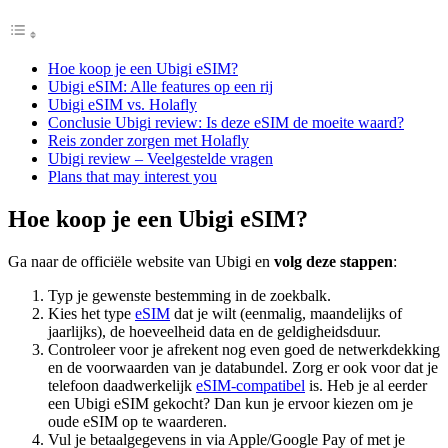
Hoe koop je een Ubigi eSIM?
Ubigi eSIM: Alle features op een rij
Ubigi eSIM vs. Holafly
Conclusie Ubigi review: Is deze eSIM de moeite waard?
Reis zonder zorgen met Holafly
Ubigi review – Veelgestelde vragen
Plans that may interest you
Hoe koop je een Ubigi eSIM?
Ga naar de officiële website van Ubigi en
volg deze stappen
:
Typ je gewenste bestemming in de zoekbalk.
Kies het type
eSIM
dat je wilt (eenmalig, maandelijks of
jaarlijks), de hoeveelheid data en de geldigheidsduur.
Controleer voor je afrekent nog even goed de netwerkdekking
en de voorwaarden van je databundel. Zorg er ook voor dat je
telefoon daadwerkelijk
eSIM-compatibel
is. Heb je al eerder
een Ubigi eSIM gekocht? Dan kun je ervoor kiezen om je
oude eSIM op te waarderen.
Vul je betaalgegevens in via Apple/Google Pay of met je