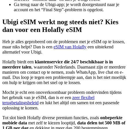
Ga terug naar de Ubigi-app; je wordt doorgestuurd naar je
account en het “Final Step”-probleem is opgelost.
Ubigi eSIM werkt nog steeds niet? Kies
dan voor een Holafly eSIM
Heb je alles geprobeerd om de problemen met je eSIM op te lossen,
maar niks helpt? Dan is een
eSIM van Holafly
een uitstekend
alternatief voor Ubigi.
Holafly biedt een
klantenservice die 24/7 beschikbaar is in
meerdere talen
, waaronder Nederlands. Daarnaast zijn er meerdere
manieren om contact op te nemen, zoals WhatsApp, live chat en e-
mail. Dus loop je tegen een probleempje aan, dan is het niet moeilijk
om hulp te krijgen om het snel op te lossen.
Mocht je echt een onoverkoombaar probleem ondervinden tijdens
het gebruik van je eSIM, dan is er een
zeer flexibel
terugbetalingsbeleid
en lukt het altijd om samen tot een passende
oplossing te komen.
Tot slot biedt Holafly diverse premium functies, zoals
onbeperkte
mobiele data
met zelf te kiezen looptijd,
data delen tot 500 MB of
1 GB per dag
en dekking in meer dan 200 bestemmingen.