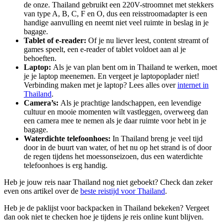
de onze. Thailand gebruikt een 220V-stroomnet met stekkers
van type A, B, C, F en O, dus een reisstroomadapter is een
handige aanvulling en neemt niet veel ruimte in beslag in je
bagage.
Tablet of e-reader:
Of je nu liever leest, content streamt of
games speelt, een e-reader of tablet voldoet aan al je
behoeften.
Laptop:
Als je van plan bent om in Thailand te werken, moet
je je laptop meenemen. En vergeet je laptopoplader niet!
Verbinding maken met je laptop? Lees alles over
internet in
Thailand
.
Camera’s:
Als je prachtige landschappen, een levendige
cultuur en mooie momenten wilt vastleggen, overweeg dan
een camera mee te nemen als je daar ruimte voor hebt in je
bagage.
Waterdichte telefoonhoes:
In Thailand breng je veel tijd
door in de buurt van water, of het nu op het strand is of door
de regen tijdens het moessonseizoen, dus een waterdichte
telefoonhoes is erg handig.
Heb je jouw reis naar Thailand nog niet geboekt? Check dan zeker
even ons artikel over de
beste reistijd voor Thailand
.
Heb je de paklijst voor backpacken in Thailand bekeken? Vergeet
dan ook niet te checken hoe je tijdens je reis online kunt blijven.