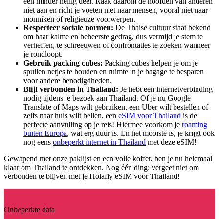
een minder heilig deel. Raak daarom de hoofden van anderen
niet aan en richt je voeten niet naar mensen, vooral niet naar
monniken of religieuze voorwerpen.
Respecteer sociale normen:
De Thaise cultuur staat bekend
om haar kalme en beheerste gedrag, dus vermijd je stem te
verheffen, te schreeuwen of confrontaties te zoeken wanneer
je rondloopt.
Gebruik packing cubes:
Packing cubes helpen je om je
spullen netjes te houden en ruimte in je bagage te besparen
voor andere benodigdheden.
Blijf verbonden in Thailand:
Je hebt een internetverbinding
nodig tijdens je bezoek aan Thailand. Of je nu Google
Translate of Maps wilt gebruiken, een Uber wilt bestellen of
zelfs naar huis wilt bellen, een
eSIM voor Thailand
is de
perfecte aanvulling op je reis! Hiermee voorkom je
roaming
buiten Europa
, wat erg duur is. En het mooiste is, je krijgt ook
nog eens
onbeperkt internet in Thailand
met deze eSIM!
Gewapend met onze paklijst en een volle koffer, ben je nu helemaal
klaar om Thailand te ontdekken. Nog één ding: vergeet niet om
verbonden te blijven met je Holafly eSIM voor Thailand!
Onbeperkte data