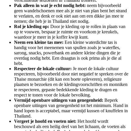
verschillende seizoenen in Thailand trotseert.
Pak alleen in wat je echt nodig hebt:
neem bijvoorbeeld
geen wandelschoenen mee als je niet van plan bent het strand
te verlaten, en denk er ook niet aan om een ​​dikke jas mee te
nemen; die heb je in Thailand niet nodig.
Rol je kleding op:
Door je kleding op te rollen in plaats van
op te vouwen, bespaar je ruimte en voorkom je kreukels,
waardoor je meer in je koffer kwijt kunt.
Neem een ​​kleine tas mee:
Een kleine waterdichte tas is
handig voor het meenemen van spullen zoals je waterfles,
sarong, snacks, powerbank en andere kleine dingen die je
overdag nodig hebt. Een draagtas is ook prima als je die al
hebt.
Respecteer de lokale cultuur:
Je moet de lokale cultuur
respecteren, bijvoorbeeld door niet negatief te spreken over de
Thaise monarchie (dit kan een boete opleveren), religieuze
plaatsen te bezoeken en de kledingvoorschriften en monniken
te respecteren, gepaste bedekkende kleding te dragen en
respect te tonen voor de lokale bevolking.
Vermijd openbare uitingen van genegenheid:
Beperk
openbare uitingen van genegenheid tot het minimum. Hand in
hand lopen is acceptabel, maar vermijd kussen of knuffelen in
Thailand.
Vergeet je hoofd en voeten niet:
Het hoofd wordt
beschouwd als een heilig deel van het lichaam, de voeten als