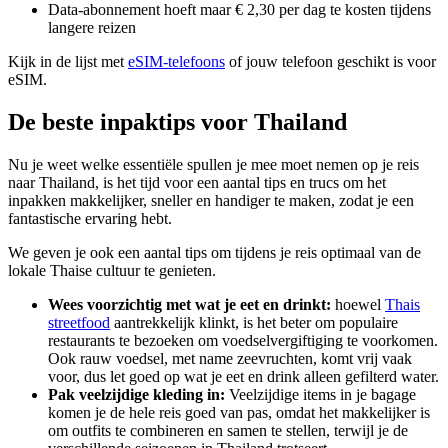
Data-abonnement hoeft maar € 2,30 per dag te kosten tijdens
langere reizen
Kijk in de lijst met
eSIM-telefoons
of jouw telefoon geschikt is voor
eSIM.
De beste inpaktips voor Thailand
Nu je weet welke essentiële spullen je mee moet nemen op je reis
naar Thailand, is het tijd voor een aantal tips en trucs om het
inpakken makkelijker, sneller en handiger te maken, zodat je een
fantastische ervaring hebt.
We geven je ook een aantal tips om tijdens je reis optimaal van de
lokale Thaise cultuur te genieten.
Wees voorzichtig met wat je eet en drinkt:
hoewel
Thais
streetfood
aantrekkelijk klinkt, is het beter om populaire
restaurants te bezoeken om voedselvergiftiging te voorkomen.
Ook rauw voedsel, met name zeevruchten, komt vrij vaak
voor, dus let goed op wat je eet en drink alleen gefilterd water.
Pak veelzijdige kleding in:
Veelzijdige items in je bagage
komen je de hele reis goed van pas, omdat het makkelijker is
om outfits te combineren en samen te stellen, terwijl je de