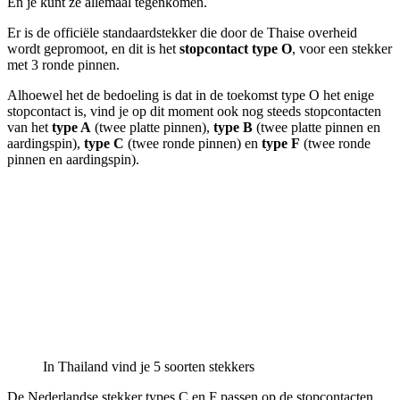
En je kunt ze allemaal tegenkomen.
Er is de officiële standaardstekker die door de Thaise overheid
wordt gepromoot, en dit is het
stopcontact type O
, voor een stekker
met 3 ronde pinnen.
Alhoewel het de bedoeling is dat in de toekomst type O het enige
stopcontact is, vind je op dit moment ook nog steeds stopcontacten
van het
type A
(twee platte pinnen),
type B
(twee platte pinnen en
aardingspin),
type C
(twee ronde pinnen) en
type F
(twee ronde
pinnen en aardingspin).
In Thailand vind je 5 soorten stekkers
De Nederlandse stekker types C en F passen op de stopcontacten