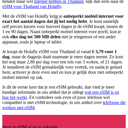
betalen maar wel
internet hebben in Thailand
, kijk dan eens naar de
eSIM voor Thailand van Holafly
.
Met de eSIM van Holafly krijg je
onbeperkt mobiel internet voor
exact het aantal dagen dat jij het nodig hebt
. Je kunt namelijk
zelf precies kiezen voor hoeveel dagen je de eSIM koopt, tussen de
1 en 90 dagen. Naast onbeperkt mobiel internet voor jezelf, kun je
ook
elke dag tot 500 MB delen
met je reisgenoot of een ander
apparaat, zoals je laptop of tablet.
Je koopt de Holafly eSIM voor Thailand al vanaf
€ 3,79 voor 1
dag
, maar de dagprijs daalt naarmate je meer dagen neemt. Zo kost
het nog maar 2,80 per dag voor een reis van 3 weken, of 21 dagen.
Je installeert de eSIM gemakkelijk voor vertrek, en nadat je geland
bent, activeer je deze even snel en kun je gelijk door met onbeperkt
mobiel internet op zak.
Is dit de eerste keer dat je een eSIM gebruikt, dan vind je meer
handige informatie in ons artikel dat je uitlegt
wat een eSIM is en
hoe het werkt
. En controleer ook even of jouw telefoon wel
compatibel is met eSIM-technologie, in ons artikel over
telefoons die
werken met eSIM
.
Stem je eSIM af op je vakantie