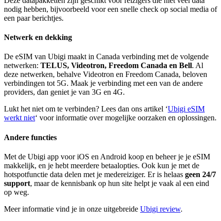
Deze datapakketten zijn geschikt voor reizigers die niet veel data
nodig hebben, bijvoorbeeld voor een snelle check op social media of
een paar berichtjes.
Netwerk en dekking
De eSIM van Ubigi maakt in Canada verbinding met de volgende
netwerken:
TELUS, Videotron, Freedom Canada en Bell
. Al
deze netwerken, behalve Videotron en Freedom Canada, beloven
verbindingen tot 5G. Maak je verbinding met een van de andere
providers, dan geniet je van 3G en 4G.
Lukt het niet om te verbinden? Lees dan ons artikel ‘
Ubigi eSIM
werkt niet
‘ voor informatie over mogelijke oorzaken en oplossingen.
Andere functies
Met de Ubigi app voor iOS en Android koop en beheer je je eSIM
makkelijk, en je hebt meerdere betaalopties. Ook kun je met de
hotspotfunctie data delen met je medereiziger. Er is helaas
geen 24/7
support
, maar de kennisbank op hun site helpt je vaak al een eind
op weg.
Meer informatie vind je in onze uitgebreide
Ubigi review
.