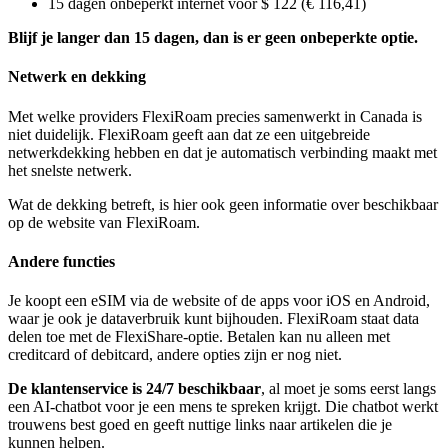
15 dagen onbeperkt internet voor $ 122 (€ 116,41)
Blijf je langer dan 15 dagen, dan is er geen onbeperkte optie.
Netwerk en dekking
Met welke providers FlexiRoam precies samenwerkt in Canada is
niet duidelijk. FlexiRoam geeft aan dat ze een uitgebreide
netwerkdekking hebben en dat je automatisch verbinding maakt met
het snelste netwerk.
Wat de dekking betreft, is hier ook geen informatie over beschikbaar
op de website van FlexiRoam.
Andere functies
Je koopt een eSIM via de website of de apps voor iOS en Android,
waar je ook je dataverbruik kunt bijhouden. FlexiRoam staat data
delen toe met de FlexiShare-optie. Betalen kan nu alleen met
creditcard of debitcard, andere opties zijn er nog niet.
De klantenservice is 24/7 beschikbaar
, al moet je soms eerst langs
een AI-chatbot voor je een mens te spreken krijgt. Die chatbot werkt
trouwens best goed en geeft nuttige links naar artikelen die je
kunnen helpen.