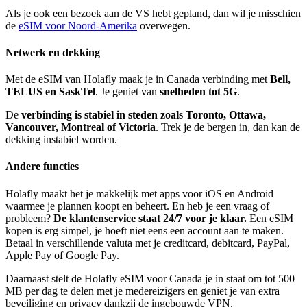
Als je ook een bezoek aan de VS hebt gepland, dan wil je misschien
de
eSIM voor Noord-Amerika
overwegen.
Netwerk en dekking
Met de eSIM van Holafly maak je in Canada verbinding met
Bell,
TELUS en SaskTel
. Je geniet van
snelheden tot 5G
.
De
verbinding is stabiel in steden zoals Toronto, Ottawa,
Vancouver, Montreal of Victoria
. Trek je de bergen in, dan kan de
dekking instabiel worden.
Andere functies
Holafly maakt het je makkelijk met apps voor iOS en Android
waarmee je plannen koopt en beheert. En heb je een vraag of
probleem?
De klantenservice staat 24/7 voor je klaar.
Een eSIM
kopen is erg simpel, je hoeft niet eens een account aan te maken.
Betaal in verschillende valuta met je creditcard, debitcard, PayPal,
Apple Pay of Google Pay.
Daarnaast stelt de Holafly eSIM voor Canada je in staat om tot 500
MB per dag te delen met je medereizigers en geniet je van extra
beveiliging en privacy dankzij de ingebouwde VPN.