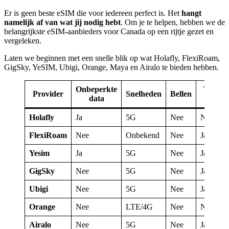
Er is geen beste eSIM die voor iedereen perfect is. Het
hangt
namelijk af van wat jij nodig hebt
. Om je te helpen, hebben we de
belangrijkste eSIM-aanbieders voor Canada op een rijtje gezet en
vergeleken.
Laten we beginnen met een snelle blik op wat Holafly, FlexiRoam,
GigSky, YeSIM, Ubigi, Orange, Maya en Airalo te bieden hebben.
Onbeperkte
Top-
Provider
Snelheden
Bellen
data
up
Holafly
Ja
5G
Nee
N.v.t.*
FlexiRoam
Nee
Onbekend
Nee
Ja
Yesim
Ja
5G
Nee
Ja
GigSky
Nee
5G
Nee
Ja
Ubigi
Nee
5G
Nee
Ja
Orange
Nee
LTE/4G
Nee
Nee
Airalo
Nee
5G
Nee
Ja