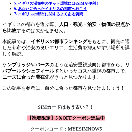
イギリス滞在中のネット環境にはeSIMが便利！
あなたに合ったイギリスの都市へ行こう
イギリスの都市に関するよくある質問
イギリスの都市を選ぶ際、
人口・観光・治安・物価の視点か
ら比較
するのは欠かせません。
本記事では、
イギリスの都市ランキング
をもとに、観光に適
した都市や治安の良いエリア、生活費を抑えやすい場所を詳
しく解説。
ケンブリッジ
や
バース
のような治安重視派向け都市から、
リ
バプール
や
シェフィールド
といったコスパ重視の都市まで、
ニーズに合った滞在先
がきっと見つかります。
この記事を参考に、自分に合った都市を見つけましょう！
SIMカードはもう古い？！
【読者限定】5％OFFクーポン進呈中
クーポンコード：
MYESIMNOW5