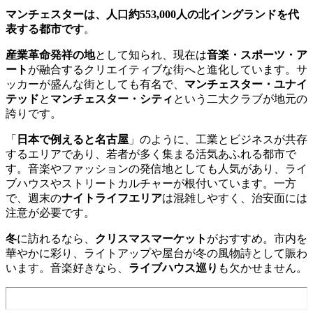
マンチェスターは、人口約553,000人の北イングランドを代
表する都市です
。
産業革命発祥の地
として知られ、現在は
音楽・スポーツ・ア
ート
が融合するクリエイティブな街へと進化しています。サ
ッカーが盛んな街としても有名で、
マンチェスター・ユナイ
テッド
と
マンチェスター・シティ
という二大クラブが地元の
誇りです。
「
日本で例えると名古屋
」のように、工業とビジネスが共存
するエリアであり、若者が多く集まる活気あふれる都市で
す。音楽やファッションの発信地としても人気があり、ライ
ブハウスやストリートカルチャーが根付いています。一方
で、週末の
ナイトライフエリア
は混雑しやすく、治安面には
注意が必要です。
冬
に訪れるなら、
クリスマスマーケット
がおすすめ。市内を
華やかに彩り、ライトアップや屋台が冬の風物詩として賑わ
います。音楽好きなら、
ライブハウス巡り
も欠かせません。