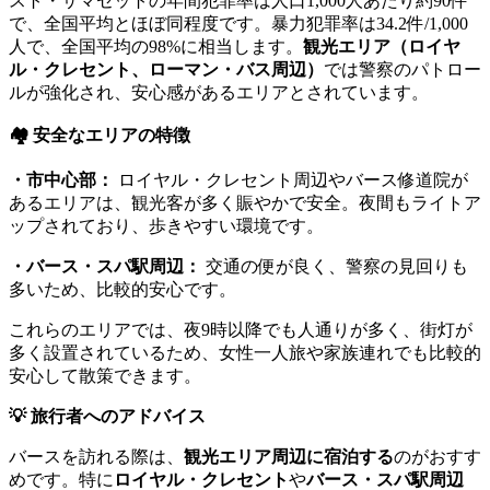
スト・サマセットの年間犯罪率は人口1,000人あたり約90件
で、全国平均とほぼ同程度です。暴力犯罪率は34.2件/1,000
人で、全国平均の98%に相当します。
観光エリア（ロイヤ
ル・クレセント、ローマン・バス周辺）
では警察のパトロー
ルが強化され、安心感があるエリアとされています。
🏘️ 安全なエリアの特徴
・市中心部：
ロイヤル・クレセント周辺やバース修道院が
あるエリアは、観光客が多く賑やかで安全。夜間もライトア
ップされており、歩きやすい環境です。
・バース・スパ駅周辺：
交通の便が良く、警察の見回りも
多いため、比較的安心です。
これらのエリアでは、夜9時以降でも人通りが多く、街灯が
多く設置されているため、女性一人旅や家族連れでも比較的
安心して散策できます。
💡 旅行者へのアドバイス
バースを訪れる際は、
観光エリア周辺に宿泊する
のがおすす
めです。特に
ロイヤル・クレセント
や
バース・スパ駅周辺