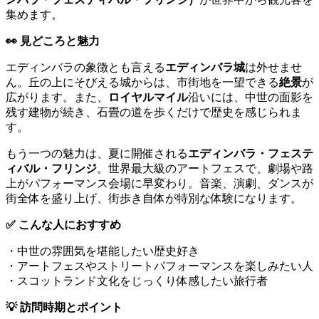
集めます。
👀 見どころと魅力
エディンバラの象徴とも言える
エディンバラ城
は外せませ
ん。丘の上にそびえる城からは、市街地を一望できる
絶景
が
広がります。また、
ロイヤルマイル
沿いには、中世の面影を
残す建物が続き、石畳の道を歩くだけで歴史を感じられま
す。
もう一つの魅力は、夏に開催される
エディンバラ・フェステ
ィバル・フリンジ
。世界最大級のアートフェスで、劇場や路
上がパフォーマンス会場に早変わり。音楽、演劇、ダンスが
街全体を盛り上げ、街歩き自体が特別な体験になります。
✅ こんな人におすすめ
・中世の雰囲気を堪能したい歴史好き
・アートフェスやストリートパフォーマンスを楽しみたい人
・スコットランド文化をじっくり体感したい旅行者
💡 訪問時期とポイント