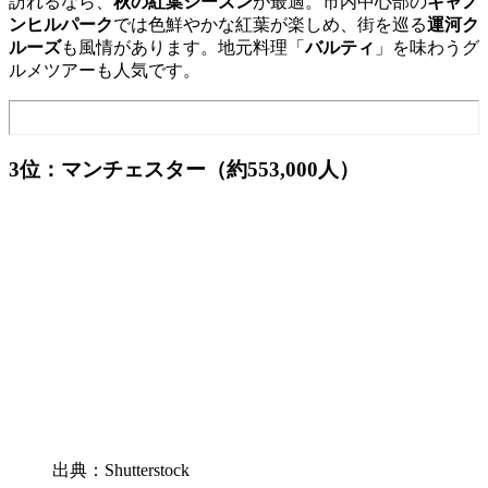
訪れるなら、
秋の紅葉シーズン
が最適。市内中心部の
キャノ
ンヒルパーク
では色鮮やかな紅葉が楽しめ、街を巡る
運河ク
ルーズ
も風情があります。地元料理「
バルティ
」を味わうグ
ルメツアーも人気です。
3位：マンチェスター（約553,000人）
出典：Shutterstock