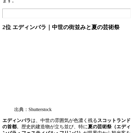
ます。
2位 エディンバラ｜中世の街並みと夏の芸術祭
出典：Shutterstock
エディンバラ
は、中世の雰囲気が色濃く残る
スコットランド
の首都
。歴史的建造物が立ち並び、特に
夏の芸術祭（エディ
ンバラ・フェスティバル・フリンジ）
が世界中から観光客を