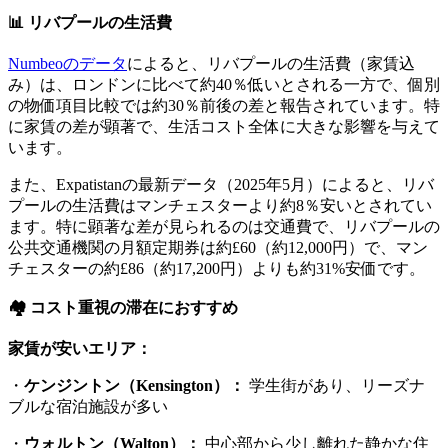
📊 リバプールの生活費
Numbeoのデータ
によると、リバプールの生活費（家賃込
み）は、ロンドンに比べて約40％低いとされる一方で、個別
の物価項目比較では約30％前後の差と報告されています。特
に家賃の差が顕著で、生活コスト全体に大きな影響を与えて
います。
また、Expatistanの最新データ（2025年5月）によると、リバ
プールの生活費はマンチェスターより約8％安いとされてい
ます。特に顕著な差が見られるのは交通費で、リバプールの
公共交通機関の月額定期券は約£60（約12,000円）で、マン
チェスターの約£86（約17,200円）よりも約31%安価です。
🏘️ コスト重視の滞在におすすめ
家賃が安いエリア：
・
ケンジントン（Kensington）：
学生街があり、リーズナ
ブルな宿泊施設が多い
・
ウォルトン（Walton）：
中心部から少し離れた静かな住