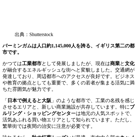
出典：Shutterstock
バーミンガムは人口約1,145,000人を誇る、イギリス第二の都
市です。
かつては
工業都市
として発展しましたが、現在は
商業
と
文化
が融合するエネルギッシュな街へと変貌しました。交通網が
発達しており、周辺都市へのアクセスが良好です。ビジネス
や教育の拠点としても重要で、多くの若者が集まる活気に満
ちた雰囲気が魅力です。
「
日本で例えると大阪
」のような都市で、工業の名残を感じ
させるエリアと、新しい商業施設が共存しています。特に
ブ
ルリング・ショッピングセンタ
ーは地元の人気スポットで、
活気あふれる買い物エリアとして知られています。ただし、
繁華街では夜間の治安に注意が必要です。