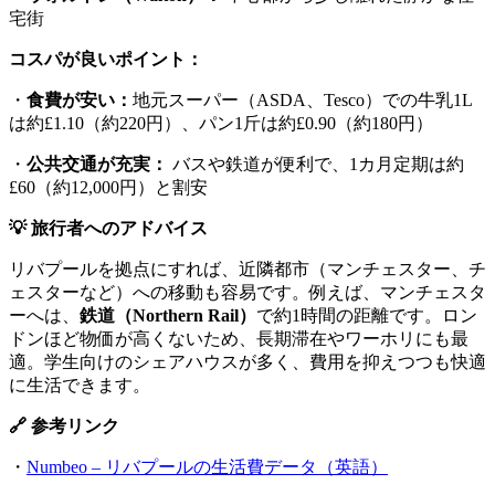
宅街
コスパが良いポイント：
・
食費が安い：
地元スーパー（ASDA、Tesco）での牛乳1L
は約£1.10（約220円）、パン1斤は約£0.90（約180円）
・
公共交通が充実：
バスや鉄道が便利で、1カ月定期は約
£60（約12,000円）と割安
💡 旅行者へのアドバイス
リバプールを拠点にすれば、近隣都市（マンチェスター、チ
ェスターなど）への移動も容易です。例えば、マンチェスタ
ーへは、
鉄道（Northern Rail）
で約1時間の距離です。ロン
ドンほど物価が高くないため、長期滞在やワーホリにも最
適。学生向けのシェアハウスが多く、費用を抑えつつも快適
に生活できます。
🔗 参考リンク
・
Numbeo – リバプールの生活費データ（英語）