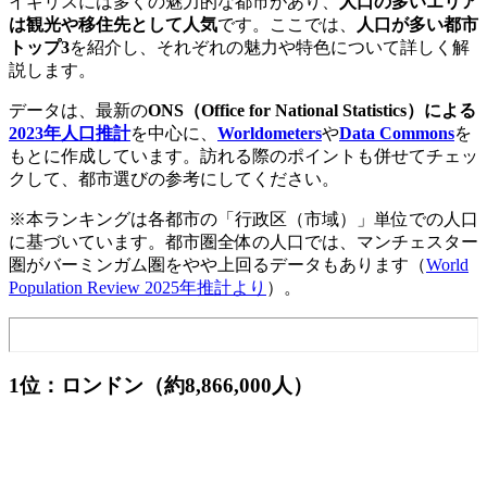
イギリスには多くの魅力的な都市があり、
人口の多いエリア
は観光や移住先として人気
です。ここでは、
人口が多い都市
トップ3
を紹介し、それぞれの魅力や特色について詳しく解
説します。
データは、最新の
ONS（Office for National Statistics）による
2023年人口推計
を中心に、
Worldometers
や
Data Commons
を
もとに作成しています。訪れる際のポイントも併せてチェッ
クして、都市選びの参考にしてください。
※本ランキングは各都市の「行政区（市域）」単位での人口
に基づいています。都市圏全体の人口では、マンチェスター
圏がバーミンガム圏をやや上回るデータもあります（
World
Population Review 2025年推計より
）。
1位：ロンドン（約8,866,000人）