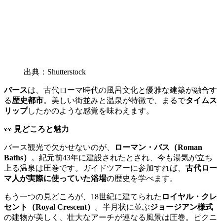
出典：Shutterstock
バース
は、古代ローマ時代の風呂文化と優雅な建築が融合す
る
歴史都市
。美しい街並みと温泉が特徴で、まるで
タイムス
リップ
したかのような感覚を味わえます。
👀
見どころと魅力
バース観光で欠かせないのが、
ローマン・バス（Roman
Baths）
。紀元前43年に建設されたとされ、今も湯気が立ち
上る温泉は圧巻です。ガイドツアーに参加すれば、
古代ロー
マ人が実際に使っていた浴場
の歴史を学べます。
もう一つの見どころが、18世紀に建てられた
ロイヤル・クレ
セント（Royal Crescent）
。半月状に並ぶ
ジョージアン様式
の建物が美しく、壮大なアーチが連なる風景は圧巻。ピクニ