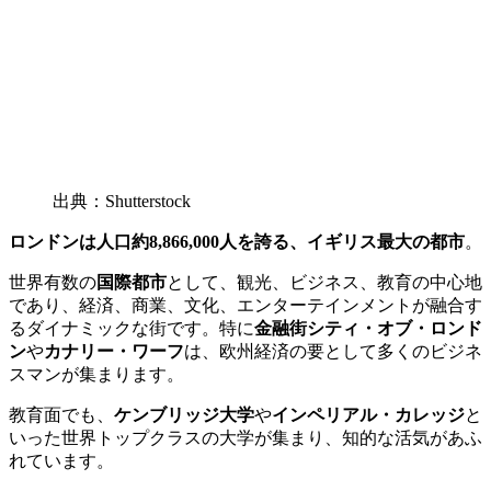
出典：Shutterstock
ロンドンは人口約8,866,000人を誇る、イギリス最大の都市
。
世界有数の
国際都市
として、観光、ビジネス、教育の中心地
であり、経済、商業、文化、エンターテインメントが融合す
るダイナミックな街です。特に
金融街シティ・オブ・ロンド
ン
や
カナリー・ワーフ
は、欧州経済の要として多くのビジネ
スマンが集まります。
教育面でも、
ケンブリッジ大学
や
インペリアル・カレッジ
と
いった世界トップクラスの大学が集まり、知的な活気があふ
れています。