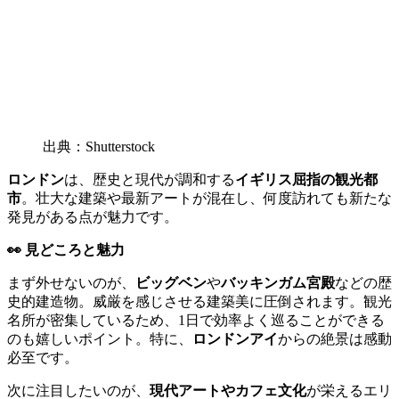
出典：Shutterstock
ロンドン
は、歴史と現代が調和する
イギリス屈指の観光都
市
。壮大な建築や最新アートが混在し、何度訪れても新たな
発見がある点が魅力です。
👀 見どころと魅力
まず外せないのが、
ビッグベン
や
バッキンガム宮殿
などの歴
史的建造物。威厳を感じさせる建築美に圧倒されます。観光
名所が密集しているため、1日で効率よく巡ることができる
のも嬉しいポイント。特に、
ロンドンアイ
からの絶景は感動
必至です。
次に注目したいのが、
現代アートやカフェ文化
が栄えるエリ