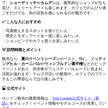
ア。
ショーディッチ
や
カムデン
は、個性的なショップが立ち
並び、ストリートアートも楽しめます。カフェでのんびり過
ごすだけでも、街の活気を感じられるのが魅力です。
✅ こんな人におすすめ
・写真映えするスポットを巡りたい人
・歴史とモダンアートを一度に楽しみたい人
・ショッピングやカフェ巡りを楽しみたい人
💡 訪問時期とポイント
観光なら、
夏のイベントシーズン
がベスト。特に、
ノッティ
ングヒル・カーニバル
や
ウィンブルドン選手権
などのビッグ
イベントがあり、街全体がフェスティバルムードに包まれ、
活気が溢れます。テムズ川沿いの散策や、カフェでのブラン
チもこの季節ならではの楽しみです。
💻 公式サイト
ロンドン観光の最新情報は、
Visit London公式サイト（英
語）
をチェック！イベント情報やモデルコースが充実してい