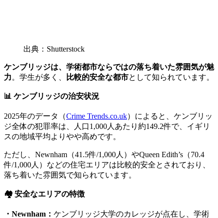
出典：Shutterstock
ケンブリッジは、学術都市ならではの落ち着いた雰囲気が魅
力
。学生が多く、
比較的安全な都市
として知られています。
📊 ケンブリッジの治安状況
2025年のデータ（
Crime Trends.co.uk
）によると、ケンブリッ
ジ全体の犯罪率は、人口1,000人あたり約149.2件で、イギリ
スの地域平均よりやや高めです。
ただし、Newnham（41.5件/1,000人）やQueen Edith’s（70.4
件/1,000人）などの住宅エリアは比較的安全とされており、
落ち着いた雰囲気で知られています。
🏘️ 安全なエリアの特徴
・Newnham：
ケンブリッジ大学のカレッジが点在し、学術