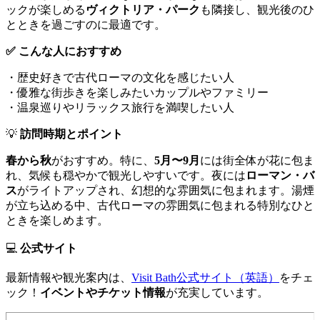
ックが楽しめる
ヴィクトリア・パーク
も隣接し、観光後のひ
とときを過ごすのに最適です。
✅ こんな人におすすめ
・歴史好きで古代ローマの文化を感じたい人
・優雅な街歩きを楽しみたいカップルやファミリー
・温泉巡りやリラックス旅行を満喫したい人
💡
訪問時期とポイント
春から秋
がおすすめ。特に、
5月〜9月
には街全体が花に包ま
れ、気候も穏やかで観光しやすいです。夜には
ローマン・バ
ス
がライトアップされ、幻想的な雰囲気に包まれます。湯煙
が立ち込める中、古代ローマの雰囲気に包まれる特別なひと
ときを楽しめます。
💻
公式サイト
最新情報や観光案内は、
Visit Bath公式サイト（英語）
をチェ
ック！
イベントやチケット情報
が充実しています。