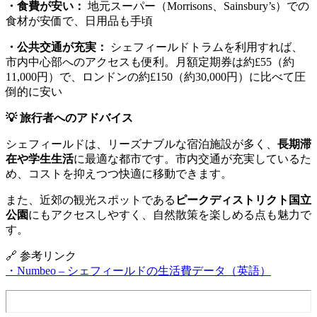
・食費が安い：
地元スーパー（Morrisons、Sainsbury’s）での
食材が安価で、日用品も手頃
・公共交通が充実：
シェフィールドトラムを利用すれば、
市内中心部へのアクセスも便利。月額定期券は約£55（約
11,000円）で、ロンドンの約£150（約30,000円）に比べて圧
倒的に安い
💡 旅行者へのアドバイス
シェフィールドは、リーズナブルな宿泊施設が多く、
長期滞
在や学生生活
に最適な都市です。市内交通が充実しているた
め、コストを抑えつつ快適に移動できます。
また、近郊の観光スポットである
ピークディストリクト国立
公園
にもアクセスしやすく、自然散策を楽しめる点も魅力で
す。
🔗 参考リンク
・Numbeo – シェフィールドの生活費データ（英語）