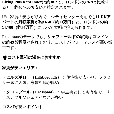
Living Plus Rent Index
は
約38.2
で、
ロンドンの76.9
と比較す
ると、
約40〜50％安い
と推定されます。
特に家賃の安さが顕著で、シティセンター周辺でも
1LDKア
パートの月額家賃が約£650（約13万円）
と、
ロンドンの約
£1,700（約34万円）
に比べて大幅に抑えられます。
Expatistanのデータでも、
シェフィールドの家賃はロンドン
の約49％程度
とされており、コストパフォーマンスが高い都
市です。
🏘️ コスト重視の滞在におすすめ
家賃が安いエリア：
・ヒルズボロー（Hillsborough）：
住宅街が広がり、ファミ
リー層に人気。家賃相場が低め
・クロスプール（Crosspool）：
学生街としても有名で、リ
ーズナブルなシェアハウスが多い
コスパが良いポイント：