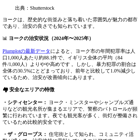
出典：Shutterstock
ヨークは、歴史的な街並みと落ち着いた雰囲気が魅力の都市
であり、治安の良さでも知られています。
📊
ヨークの治安状況（2024年〜2025年）
Plumplotの最新データ
によると、ヨーク市の年間犯罪率は人
口1,000人あたり約88.1件で、イギリス全体の平均（84
件/1,000人）よりやや高めです 。しかし、暴力犯罪の割合は
全体の30.5%にとどまっており、前年と比較して1.0%減少し
ているため、治安が改善傾向にあります。
🏘️ 安全なエリアの特徴
・シティセンター：
ヨーク・ミンスターやシャンブルズ通
りなどの観光名所が集まるエリアで、警察のパトロールが頻
繁に行われています。夜でも観光客が多く、街灯が整備され
ているため比較的安全です。
・ザ・グローブス：
住宅街として知られ、コミュニティ活