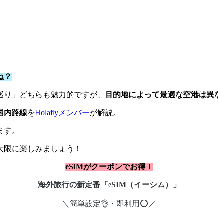
ね？
巡り」どちらも魅力的ですが、
目的地によって最適な空港は異
国内路線
を
Holaflyメンバー
が解説。
ます。
大限に楽しみましょう！
eSIMがクーポンでお得！
海外旅行の新定番「eSIM（イーシム）」
＼簡単設定👌・即利用⭕／