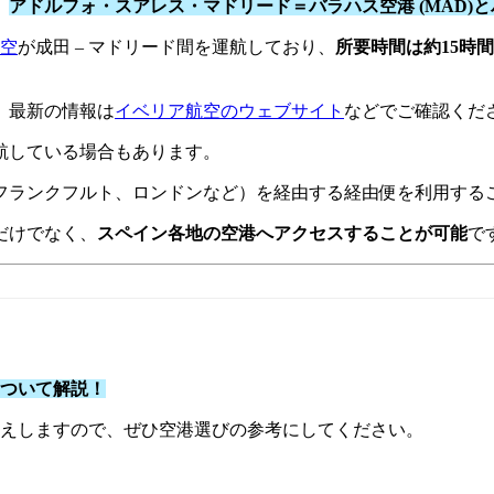
、
アドルフォ・スアレス・マドリード＝バラハス空港 (MAD)と
空
が成田 – マドリード間を運航しており、
所要時間は約15時間
、最新の情報は
イベリア航空のウェブサイト
などでご確認くだ
航している場合もあります。
フランクフルト、ロンドンなど）を経由する経由便を利用する
だけでなく、
スペイン各地の空港へアクセスすることが可能
で
について解説！
えしますので、ぜひ空港選びの参考にしてください。