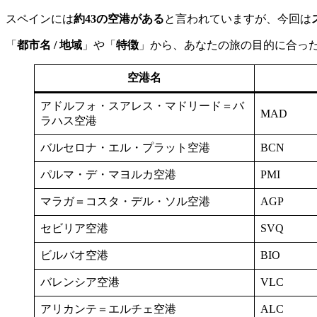
スペインには
約43の空港がある
と言われていますが、今回は
「
都市名 / 地域
」や「
特徴
」から、あなたの旅の目的に合っ
空港名
アドルフォ・スアレス・マドリード＝バ
MAD
ラハス空港
バルセロナ・エル・プラット空港
BCN
パルマ・デ・マヨルカ空港
PMI
マラガ＝コスタ・デル・ソル空港
AGP
セビリア空港
SVQ
ビルバオ空港
BIO
バレンシア空港
VLC
アリカンテ＝エルチェ空港
ALC