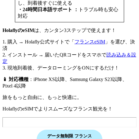
し、到着後すぐに使える
・24時間日本語サポート ：
トラブル時も安心
対応
HolaflyのeSIM
は、カンタン3ステップで使えます！
1. 購入 → Holafly公式サイトで「
フランスeSIM
」を選び、決
済
2. インストール → 届いたQRコードをスマホで
読み込み＆設
定
3. 現地到着後、データローミングをONにするだけ！
📱 対応機種
：iPhone XS以降、Samsung Galaxy S23以降、
Pixel 4以降
旅をもっと自由に、もっと快適に。
HolaflyのeSIMでよりスムーズなフランス観光を！
データ無制限 フランス