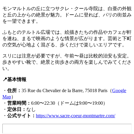
モンマルトルの丘に立つサクレ・クール寺院は、白亜の外観
と丘の上からの絶景が魅力。ドームに登れば、パリの街並み
を一望できます。
ふもとのテルトル広場では、絵描きたちの作品やカフェが軒
を連ね、まるで映画のような情景が広がります。芸術と下町
の空気が心地よく混ざる、歩くだけで楽しいエリアです。
スリには注意が必要ですが、午前〜昼は比較的治安も安定。
歩きやすい靴で、絶景と街歩きの両方を楽しんでみてくださ
い。
📍基本情報
・
住所：
35 Rue du Chevalier de la Barre, 75018 Paris（
Google
Map
）
・
営業時間：
6:00〜22:30（ドームは9:00〜19:00）
・
定休日：
なし
・
公式サイト：
https://www.sacre-coeur-montmartre.com/