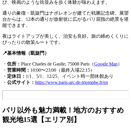
び、映画のような街並みを歩く体験が味わえます。
通りの象徴・凱旋門はナポレオンが建てた戦勝記念碑。展望
台からは、12本の通りが放射状に広がるパリ屈指の絶景を堪
能できます。
夜はライトアップが美しく、治安も良好。旅の締めくくりに
ぴったりの散策ルートです。
📍基本情報（凱旋門）
・
住所：
Place Charles de Gaulle, 75008 Paris（
Google Map
）
・
営業時間：
10:00〜23:00（最終入場22:15）
・
定休日：
1/1、5/1、12/25、イベント時一部休館あり
・
公式サイト：
https://www.paris-arc-de-triomphe.fr/en
パリ以外も魅力満載！地方のおすすめ
観光地15選【エリア別】