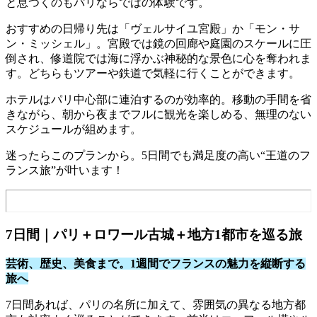
と息つくのもパリならではの体験です。
おすすめの日帰り先は「ヴェルサイユ宮殿」か「モン・サ
ン・ミッシェル」。宮殿では鏡の回廊や庭園のスケールに圧
倒され、修道院では海に浮かぶ神秘的な景色に心を奪われま
す。どちらもツアーや鉄道で気軽に行くことができます。
ホテルはパリ中心部に連泊するのが効率的。移動の手間を省
きながら、朝から夜までフルに観光を楽しめる、無理のない
スケジュールが組めます。
迷ったらこのプランから。5日間でも満足度の高い“王道のフ
ランス旅”が叶います！
7日間｜パリ＋ロワール古城＋地方1都市を巡る旅
芸術、歴史、美食まで。1週間でフランスの魅力を縦断する
旅へ
7日間あれば、パリの名所に加えて、雰囲気の異なる地方都