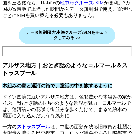
国を巡る旅なら、Holaflyの
地中海クルーズeSIM
が便利。7カ
国の寄港地で上陸した瞬間からデータ無制限で使え、寄港地
ごとにSIMを買い替える必要もありません。
データ無制限
地中海クルーズ
eSIMを
チェッ
クしてみる >>
アルザス地方｜おとぎ話のようなコルマール＆ス
トラスブール
木組みの家と運河の街で、童話の中を旅するように
ドイツ国境に近いアルザス地方は、色彩豊かな木組みの家が
並ぶ、“おとぎ話の世界”のような景観が魅力。
コルマール
で
は、運河沿いの花咲く街並みを歩くだけで、まるで絵本の一
場面に入り込んだような気分に。
一方の
ストラスブール
は、中世の面影が残る旧市街と壮麗な
大聖堂を擁する歴史都市。ヨーロッパ議会のある国際都市で