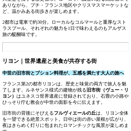
ありながら、プチ・フランス地区やクリスマスマーケットな
ど、温かみある街歩きが楽しめます。
2都市は電車で約30分。ローカルなコルマールと重厚なスト
ラスブール、それぞれの魅力を1日で味わえるのもアルザス
旅の醍醐味です。
リヨン｜世界遺産と美食が共存する街
中世の旧市街とブション料理が、五感を満たす大人の旅へ
フランス第2の都市リヨンは、歴史と味覚の両方で旅人を魅
了します。ルネサンス様式の建物が残る
旧市街（ヴュー・リ
ヨン）
はユネスコ世界遺産に登録されており、石畳の小路や
ひっそり佇む教会が中世の面影を今に伝えます。
旧市街の背後にそびえる
フルヴィエールの丘
は、リヨン全体
を一望できる絶景スポット。日中は街の赤い屋根が広がり、
夜はきらめく灯りに包まれたロマンチックな風景が楽しめま