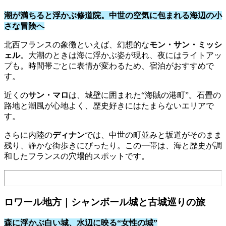
潮が満ちると浮かぶ修道院。中世の空気に包まれる海辺の小
さな冒険へ
北西フランスの象徴といえば、幻想的な
モン・サン・ミッシ
ェル
。大潮のときは海に浮かぶ姿が現れ、夜にはライトアッ
プも。時間帯ごとに表情が変わるため、宿泊がおすすめで
す。
近くの
サン・マロ
は、城壁に囲まれた“海賊の港町”。石畳の
路地と潮風が心地よく、歴史好きにはたまらないエリアで
す。
さらに内陸の
ディナン
では、中世の町並みと坂道がそのまま
残り、静かな街歩きにぴったり。この一帯は、海と歴史が調
和したフランスの穴場的スポットです。
ロワール地方｜シャンボール城と古城巡りの旅
森に浮かぶ白い城、水辺に映る“女性の城”