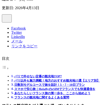
更新日: 2026年4月13日
Facebook
Twitter
LinkedIn
メール
リンクをコピー
目次
パリで外せない定番の観光地TOP7
パリ以外も魅力満載！地方のおすすめ観光地15選【エリア別】
日数別モデルコースで旅を設計！5・7・10日プラン
スマホで安心旅｜HolaflyのeSIMでフランスでも快適通信を
あなたらしいフランス旅の第一歩を、ここから始めよう
フランスの観光地に関するよくある質問