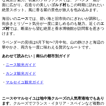
面に広がり、石造りの美しい
ゴルド村
もこの時期に訪れたい
絶景スポット。風に香る紫の景色が旅人を包み込みます。
海沿いの
ニース
では、碧い海と旧市街のにぎわいが調和し、
街歩きとリゾート気分が一度に楽しめるのも魅力。近くの
エ
ズ村
では、断崖から望む絶景と香水博物館が訪問客を惹きつ
けます。
ラベンダーの見頃は6月下旬〜7月中旬。山の静けさと海辺の
華やかさ、両方を一度に味わえる贅沢なルートです。
あわせて読みたい｜南仏の都市別ガイド
・
ニース観光ガイド
・
カンヌ観光ガイド
・
マルセイユ観光ガイド
ニースやマルセイユは地中海クルーズの人気寄港地でもあり
ます
。クルーズでフランス・イタリア・スペインなど複数の