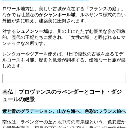
ロワール地方は、美しい古城が点在する「フランスの庭」。
なかでも壮麗なのが
シャンボール城
。ルネサンス様式の白い
外観が森に映え、建築美に圧倒されます。
対する
シュノンソー城
は、川の上にたたずむ優美な姿が印象
的。歴代の王妃たちに愛され、「女性の城」と呼ばれるロマ
ンチックな名所です。
レンタカーやツアーを使えば、1日で複数の古城を巡るモデ
ルコースも可能。歴史と風景が調和する、優雅な一日旅が楽
しめます。
南仏｜プロヴァンスのラベンダーとコート・ダジ
ュールの絶景
紫と青のグラデーション。山から海へ、色彩のフランス旅へ
南仏は、ラベンダーの丘と地中海の海岸線という、色彩豊か
な風景が魅力。初夏のプロヴァンスでは、ラベンダー畑が一