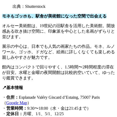
出典：Shutterstock
モネもゴッホも、駅舎が美術館になった空間で出会える
オルセー美術館は、19世紀の旧駅舎を活用した美術館。開放
感ある吹き抜け空間に、印象派を中心とした名画がずらりと
並びます。
展示の中心は、日本でも人気の画家たちの作品。モネ、ルノ
ワール、ゴッホ、ドガなど、絵画に詳しくなくても楽しめる
親しみやすさが魅力です。
館内はコンパクトで回りやすく、1.5時間〜2時間程度の滞在
が目安。水曜と金曜の夜間開館は比較的空いていて、ゆった
り鑑賞できます。
📍基本情報
・
住所：
Esplanade Valéry Giscard d’Estaing, 75007 Paris
（
Google Map
）
・
営業時間：
9:30〜18:00（水・金は21:45まで）
・
定休日：
月曜、1/1、5/1、12/25