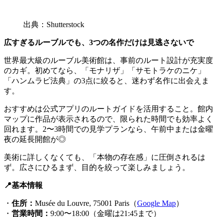
出典：Shutterstock
広すぎるルーブルでも、3つの名作だけは見逃さないで
世界最大級のルーブル美術館は、事前のルート設計が充実度
のカギ。初めてなら、「モナリザ」「サモトラケのニケ」
「ハンムラビ法典」の3点に絞ると、迷わず名作に出会えま
す。
おすすめは公式アプリのルートガイドを活用すること。館内
マップに作品が表示されるので、限られた時間でも効率よく
回れます。2〜3時間での見学プランなら、午前中または金曜
夜の延長開館が◎
美術に詳しくなくても、「本物の存在感」に圧倒されるは
ず。広さにひるまず、目的を絞って楽しみましょう。
📍基本情報
・
住所：
Musée du Louvre, 75001 Paris（
Google Map
）
・
営業時間：
9:00〜18:00（金曜は21:45まで）