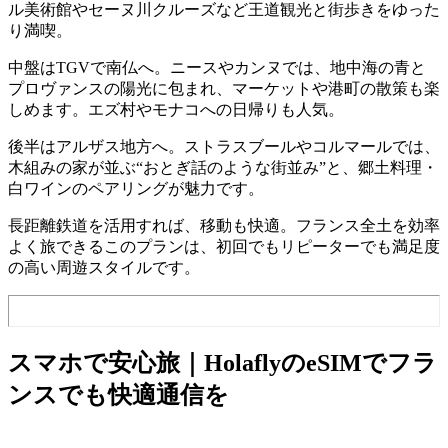
ル美術館やセーヌ川クルーズなど王道観光と街歩きをゆった
り満喫。
中盤はTGVで南仏へ。ニースやカンヌでは、地中海の青と
プロヴァンスの陽光に包まれ、マーケットや港町の散策も楽
しめます。エズ村やモナコへの日帰りも人気。
後半はアルザス地方へ。ストラスブールやコルマールでは、
木組みの家が並ぶ“おとぎ話のような街並み”と、郷土料理・
白ワインのペアリングが魅力です。
長距離鉄道を活用すれば、移動も快適。フランス全土を効率
よく旅できるこのプランは、初回でもリピーターでも満足度
の高い周遊スタイルです。
スマホで安心旅｜HolaflyのeSIMでフラ
ンスでも快適通信を