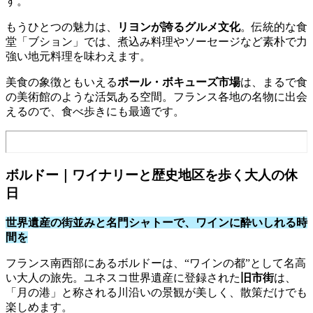
す。
もうひとつの魅力は、
リヨンが誇るグルメ文化
。伝統的な食
堂「ブション」では、煮込み料理やソーセージなど素朴で力
強い地元料理を味わえます。
美食の象徴ともいえる
ポール・ボキューズ市場
は、まるで食
の美術館のような活気ある空間。フランス各地の名物に出会
えるので、食べ歩きにも最適です。
ボルドー｜ワイナリーと歴史地区を歩く大人の休
日
世界遺産の街並みと名門シャトーで、ワインに酔いしれる時
間を
フランス南西部にあるボルドーは、“ワインの都”として名高
い大人の旅先。ユネスコ世界遺産に登録された
旧市街
は、
「月の港」と称される川沿いの景観が美しく、散策だけでも
楽しめます。