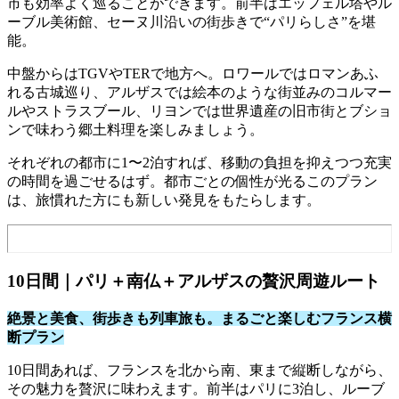
市も効率よく巡ることができます。前半はエッフェル塔やル
ーブル美術館、セーヌ川沿いの街歩きで“パリらしさ”を堪
能。
中盤からはTGVやTERで地方へ。ロワールではロマンあふ
れる古城巡り、アルザスでは絵本のような街並みのコルマー
ルやストラスブール、リヨンでは世界遺産の旧市街とブショ
ンで味わう郷土料理を楽しみましょう。
それぞれの都市に1〜2泊すれば、移動の負担を抑えつつ充実
の時間を過ごせるはず。都市ごとの個性が光るこのプラン
は、旅慣れた方にも新しい発見をもたらします。
10日間｜パリ＋南仏＋アルザスの贅沢周遊ルート
絶景と美食、街歩きも列車旅も。まるごと楽しむフランス横
断プラン
10日間あれば、フランスを北から南、東まで縦断しながら、
その魅力を贅沢に味わえます。前半はパリに3泊し、ルーブ