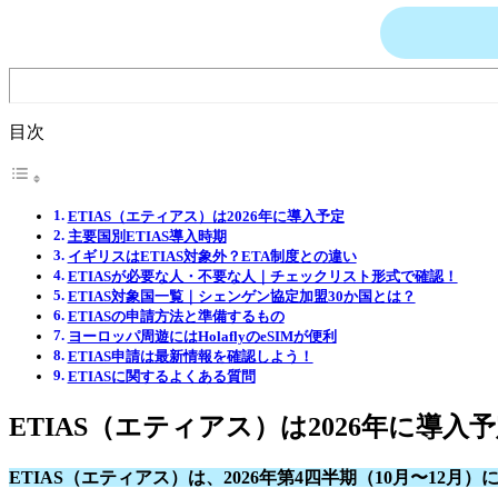
目次
ETIAS（エティアス）は2026年に導入予定
主要国別ETIAS導入時期
イギリスはETIAS対象外？ETA制度との違い
ETIASが必要な人・不要な人｜チェックリスト形式で確認！
ETIAS対象国一覧｜シェンゲン協定加盟30か国とは？
ETIASの申請方法と準備するもの
ヨーロッパ周遊にはHolaflyのeSIMが便利
ETIAS申請は最新情報を確認しよう！
ETIASに関するよくある質問
ETIAS（エティアス）は2026年に導入
ETIAS（エティアス）は、2026年第4四半期（10月〜12月