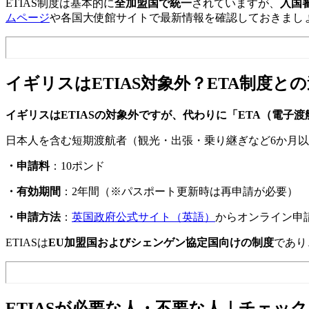
ETIAS制度は基本的に
全加盟国で統一
されていますが、
入国
ムページ
や各国大使館サイトで最新情報を確認しておきまし
イギリスはETIAS対象外？ETA制度と
イギリスはETIASの対象外ですが、代わりに「ETA（電子
日本人を含む短期渡航者（観光・出張・乗り継ぎなど6か月以内
・申請料
：10ポンド
・有効期間
：2年間（※パスポート更新時は再申請が必要）
・申請方法
：
英国政府公式サイト（英語）
からオンライン申
ETIASは
EU加盟国およびシェンゲン協定国向けの制度
であり
ETIASが必要な人・不要な人｜チェッ