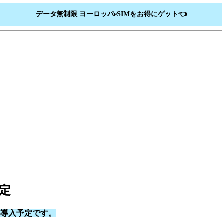
データ無制限 ヨーロッパeSIMをお得にゲット👈
予定
）に導入予定です。