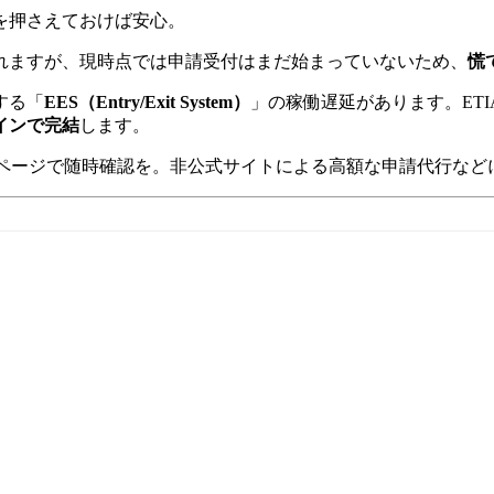
を押さえておけば安心。
れますが、現時点では申請受付はまだ始まっていないため、
慌
する「
EES（Entry/Exit System）
」の稼働遅延があります。ETI
インで完結
します。
ページで随時確認を。非公式サイトによる高額な申請代行など