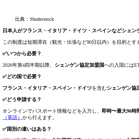
出典：Shutterstock
日本人がフランス・イタリア・ドイツ・スペインなどシェンゲン
この制度は短期滞在（観光・出張など90日以内）を目的と
✅いつから必要？
2026年第4四半期以降、
シェンゲン協定加盟国
への入国にはE
✅どの国で必要？
フランス・イタリア・スペイン・ドイツ
を含む
シェンゲン協定
✅どう申請する？
オンラインでパスポート情報などを入力し、
即時〜最大96時
（英語）
から行えます。
✅国別の違いはある？