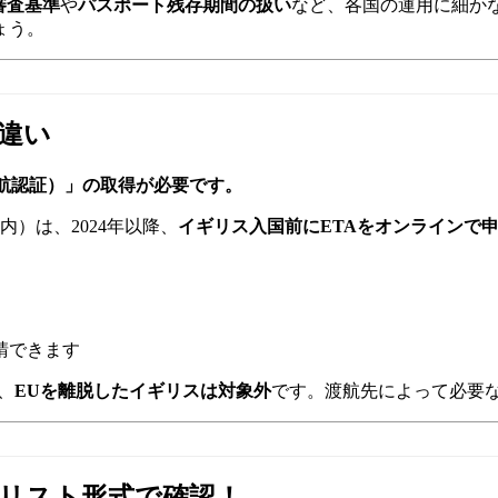
審査基準
や
パスポート残存期間の扱い
など、各国の運用に細か
ょう。
の違い
渡航認証）」の取得が必要です。
）は、2024年以降、
イギリス入国前にETAをオンラインで
請できます
、
EUを離脱したイギリスは対象外
です。渡航先によって必要
クリスト形式で確認！