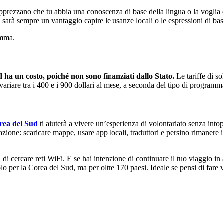
pprezzano che tu abbia una conoscenza di base della lingua o la voglia 
a sarà sempre un vantaggio capire le usanze locali o le espressioni di bas
amma.
ha un costo, poiché non sono finanziati dallo Stato.
Le tariffe di so
ariare tra i 400 e i 900 dollari al mese, a seconda del tipo di programm
rea del Sud
ti aiuterà a vivere un’esperienza di volontariato senza into
inazione: scaricare mappe, usare app locali, traduttori e persino rimanere
ca di cercare reti WiFi. E se hai intenzione di continuare il tuo viaggio i
lo per la Corea del Sud, ma per oltre 170 paesi. Ideale se pensi di fare v