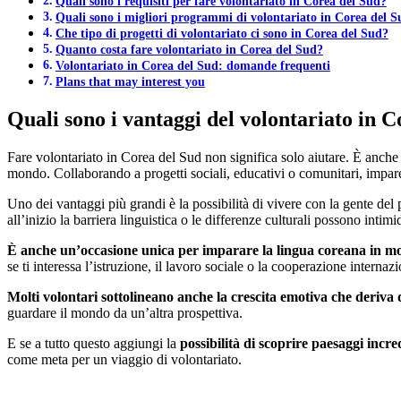
Quali sono i requisiti per fare volontariato in Corea del Sud?
Quali sono i migliori programmi di volontariato in Corea del 
Che tipo di progetti di volontariato ci sono in Corea del Sud?
Quanto costa fare volontariato in Corea del Sud?
Volontariato in Corea del Sud: domande frequenti
Plans that may interest you
Quali sono i vantaggi del volontariato in 
Fare volontariato in Corea del Sud non significa solo aiutare. È anche
mondo. Collaborando a progetti sociali, educativi o comunitari, imparer
Uno dei vantaggi più grandi è la possibilità di vivere con la gente de
all’inizio la barriera linguistica o le differenze culturali possono intim
È anche un’occasione unica per imparare la lingua coreana in m
se ti interessa l’istruzione, il lavoro sociale o la cooperazione intern
Molti volontari sottolineano anche la crescita emotiva che deriva d
guardare il mondo da un’altra prospettiva.
E se a tutto questo aggiungi la
possibilità di scoprire paesaggi incred
come meta per un viaggio di volontariato.