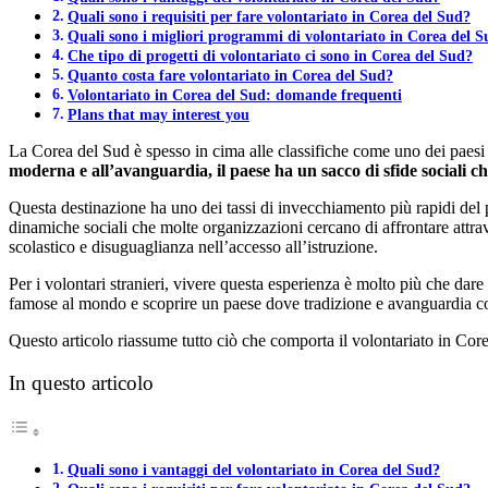
Quali sono i requisiti per fare volontariato in Corea del Sud?
Quali sono i migliori programmi di volontariato in Corea del 
Che tipo di progetti di volontariato ci sono in Corea del Sud?
Quanto costa fare volontariato in Corea del Sud?
Volontariato in Corea del Sud: domande frequenti
Plans that may interest you
La Corea del Sud è spesso in cima alle classifiche come uno dei paesi 
moderna e all’avanguardia, il paese ha un sacco di sfide sociali 
Questa destinazione ha uno dei tassi di invecchiamento più rapidi del 
dinamiche sociali che molte organizzazioni cercano di affrontare attraver
scolastico e disuguaglianza nell’accesso all’istruzione.
Per i volontari stranieri, vivere questa esperienza è molto più che da
famose al mondo e scoprire un paese dove tradizione e avanguardia c
Questo articolo riassume tutto ciò che comporta il volontariato in Core
In questo articolo
Quali sono i vantaggi del volontariato in Corea del Sud?