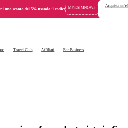
Acquista un'
MYESIMNOW5
eni uno sconto del 5% usando il codice
ans
Travel Club
Affiliati
For Business