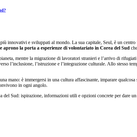
Sud?
più innovativi e sviluppati al mondo. La sua capitale, Seul, è un centro
che aprono la porta a esperienze di volontariato in Corea del Sud
che
pianeta, mentre la migrazione di lavoratori stranieri e l’arrivo di rifu
so l’inclusione, l’istruzione e l’integrazione culturale. Allo stesso temp
re una mano: è immergersi in una cultura affascinante, imparare qualcos
onvivono in ogni angolo.
a del Sud: ispirazione, informazioni utili e opzioni concrete per dare un