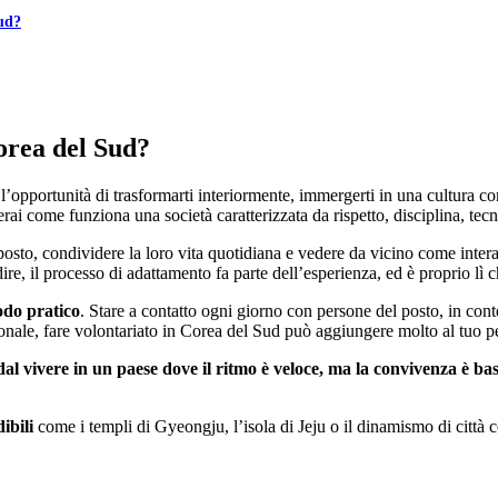
Sud?
Corea del Sud?
 l’opportunità di trasformarti interiormente, immergerti in una cultura 
ai come funziona una società caratterizzata da rispetto, disciplina, tecn
l posto, condividere la loro vita quotidiana e vedere da vicino come inte
idire, il processo di adattamento fa parte dell’esperienza, ed è proprio lì 
odo pratico
. Stare a contatto ogni giorno con persone del posto, in conte
azionale, fare volontariato in Corea del Sud può aggiungere molto al tuo 
al vivere in un paese dove il ritmo è veloce, ma la convivenza è bas
ibili
come i templi di Gyeongju, l’isola di Jeju o il dinamismo di città