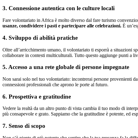
3. Connessione autentica con le culture locali
Fare volontariato in Africa è molto diverso dal fare turismo convenzio
usanze, condividere i pasti e partecipare alle celebrazioni.
È un’esp
4. Sviluppo di abilità pratiche
Oltre all’arricchimento umano, il volontariato ti esporrà a situazioni
collaborare in contesti multiculturali. Tutto questo aggiunge punti a li
5. Accesso a una rete globale di persone impegnate
Non sarai solo nel tuo volontariato: incontrerai persone provenienti da 
connessioni professionali che aprono le porte al futuro.
6. Prospettiva e gratitudine
Vedere la realtà da un altro punto di vista cambia il tuo modo di interp
più consapevole e grato. Sappiamo che la gratitudine è potente, ed espo
7. Senso di scopo
Non c’è niente di più potente che sentire che la tua presenza fa la diff