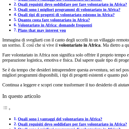
Quali requisiti devo soddisfare per fare volontariato in Africa?
Quali sono i migliori programmi di volontariato in Africa?
Quali tipi di progetti di volontariato esistono in Africa?
Quanto costa fare volontariato in Africa?
Volontariato in Africa: domande frequenti
Plans that may interest you
Immagina di svegliarti con il canto degli uccelli in un villaggio remot
un sorriso. È così che si vive il
volontariato in Africa
. Ma dietro a qu
Fare volontariato in Africa non significa solo offrire il proprio tempo
preparazione logistica, emotiva e fisica. Dal sapere quale tipo di proget
Se è da tempo che desideri intraprendere questa avventura, sei nel posto 
migliori programmi disponibili, i tipi di progetti esistenti e quanto può
Continua a leggere e scopri come trasformare il tuo desiderio di aiutare
In questo articolo
Quali sono i vantaggi del volontariato in Africa?
Quali requisiti devo soddisfare per fare volontariato in Africa?