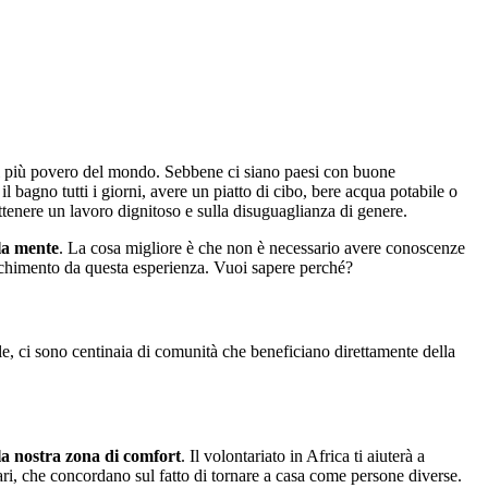
e il più povero del mondo. Sebbene ci siano paesi con buone
il bagno tutti i giorni, avere un piatto di cibo, bere acqua potabile o
ottenere un lavoro dignitoso e sulla disuguaglianza di genere.
 la mente
. La cosa migliore è che non è necessario avere conoscenze
ricchimento da questa esperienza. Vuoi sapere perché?
ale, ci sono centinaia di comunità che beneficiano direttamente della
la nostra zona di comfort
. Il volontariato in Africa ti aiuterà a
tari, che concordano sul fatto di tornare a casa come persone diverse.