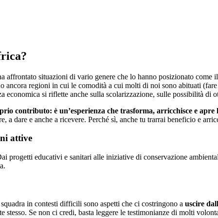
frica?
no ha affrontato situazioni di vario genere che lo hanno posizionato com
no ancora regioni in cui le comodità a cui molti di noi sono abituati (fare 
 economica si riflette anche sulla scolarizzazione, sulle possibilità di 
oprio contributo: è un’esperienza che trasforma, arricchisce e apre
e, a dare e anche a ricevere. Perché sì, anche tu trarrai beneficio e ar
ni attive
Dai progetti educativi e sanitari alle iniziative di conservazione ambient
a.
 squadra in contesti difficili sono aspetti che ci costringono a
uscire dal
 te stesso. Se non ci credi, basta leggere le testimonianze di molti volon