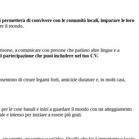
i permetterà di convivere con le comunità locali, imparare le loro
re il mondo.
risorse, a comunicare con persone che parlano altre lingue e a
i partecipazione che puoi includere nel tuo CV.
sentono di creare legami forti, amicizie durature e, in molti casi,
ti per le cose banali e inizi a guardare il mondo con un atteggiamento
e e intenso per iniziare a essere più grati.
, un cerotto, un sorriso o un’idea. Quello che fai è importante e lascia