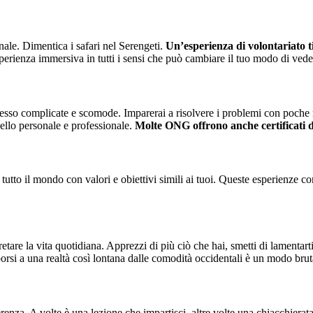
nale. Dimentica i safari nel Serengeti.
Un’esperienza di volontariato t
erienza immersiva in tutti i sensi che può cambiare il tuo modo di vede
 spesso complicate e scomode. Imparerai a risolvere i problemi con poche 
vello personale e professionale.
Molte ONG offrono anche certificati d
tutto il mondo con valori e obiettivi simili ai tuoi. Queste esperienze con
retare la vita quotidiana. Apprezzi di più ciò che hai, smetti di lamentar
rsi a una realtà così lontana dalle comodità occidentali è un modo brutal
erenza. A volte è una lezione che impartisci, altre volte una chiacchierata