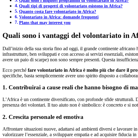
Quali sono i migliori programmi di volontariato in Africa?
Quali tipi di progetti di volontariato esistono in Africa?
Quanto costa fare volontariato in Africa?
Volontariato in Africa: domande frequenti
Plans that may interest you
Quali sono i vantaggi del volontariato in A
Dall’inizio della sua storia fino ad oggi, il grande continente africa
infrastrutture, ben sviluppati e con accesso ai servizi essenziali, esisto
avere un paio di scarpe) non sono sempre presenti. Questa insufficienza
Ecco perché
fare volontariato in Africa è molto più che dare il pr
specifiche, basta semplicemente avere uno spirito disposto a collaborar
1. Contribuirai a cause reali che hanno bisogno di ma
L’Africa è un continente diversificato, con profonde sfide strutturali. 
presenza dei volontari. Il tuo aiuto non è simbolico: è concreto e si not
2. Crescita personale ed emotiva
Affrontare situazioni nuove, adattarsi ad ambienti diversi e lavorare in
valorizzare l’essenziale, a sviluppare empatia e ad acquisire fiducia in