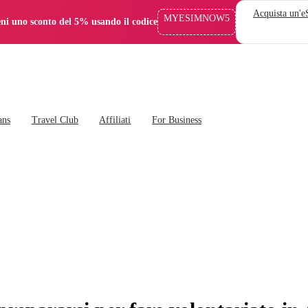
Acquista un'
MYESIMNOW5
eni uno sconto del 5% usando il codice
ans
Travel Club
Affiliati
For Business