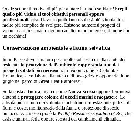
Quale settore ti motiva di più per aiutare in modo solidale?
Scegli
quello più vicino ai tuoi obiettivi personali oppure
professionali,
così il lavoro quotidiano risulterà più stimolante e
molto più semplice da svolgere. Esistono numerosi progetti di
volontariato in Canada, ognuno adatto ai tuoi interessi, dunque dai
un’occhiata!
Conservazione ambientale e fauna selvatica
In un Paese dove la natura pesa molto sulla vita e sulla salute dei
residenti,
la protezione dell’ambiente rappresenta uno dei
progetti solidali più necessari
. In regioni come la Columbia
Britannica, si collabora alla tutela dell’orso grizzly oppure del lupo
grigio nel parco di Great Bear Rainforest.
Sulla costa atlantica, in aree come Nuova Scozia oppure Terranova,
aiuterai a
proteggere colonie di uccelli marini e megattere
. Le
attività più comuni dei volontari includono riforestazione, pulizia di
fiumi e coste, monitoraggio della fauna e protezione di specie
minacciate. Un esempio è la
Wildlife Rescue Association of BC
, che
assiste animali feriti oppure spostati dai cambiamenti climatici.