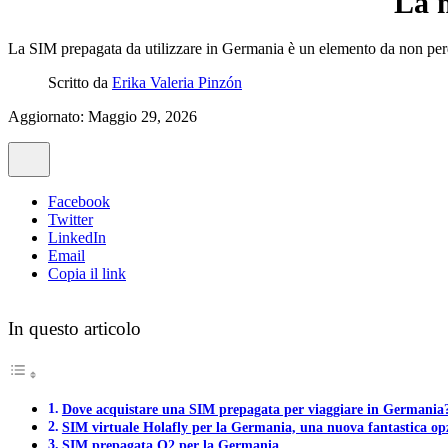
La 
La SIM prepagata da utilizzare in Germania è un elemento da non perdere
Scritto da
Erika Valeria Pinzón
Aggiornato: Maggio 29, 2026
Facebook
Twitter
LinkedIn
Email
Copia il link
In questo articolo
Dove acquistare una SIM prepagata per viaggiare in Germania
SIM virtuale Holafly per la Germania, una nuova fantastica opz
SIM prepagata O2 per la Germania