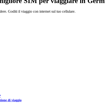
migliore SIM per viaggiare in Germ
. Goditi il ​​viaggio con internet sul tuo cellulare.
?
ione di viaggio