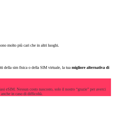
sono molto più cari che in altri luoghi.
tti della sim fisica o della SIM virtuale, la tua
migliore alternativa di
iasi eSIM. Nessun costo nascosto, solo il nostro “grazie” per averci
 anche in caso di difficoltà.