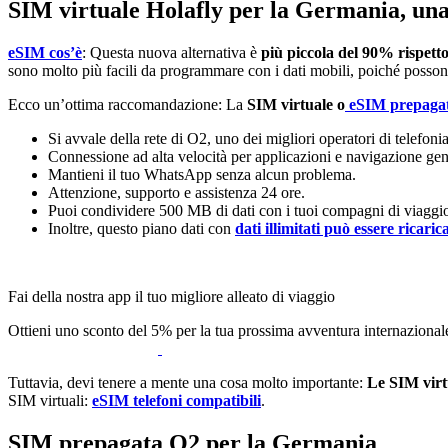
SIM virtuale Holafly per la Germania, una
eSIM cos’è
: Questa nuova alternativa è
più piccola del 90% rispett
sono molto più facili da programmare con i dati mobili, poiché posso
Ecco un’ottima raccomandazione: La
SIM virtuale o
eSIM prepagat
Si avvale della rete di O2, uno dei migliori operatori di telefon
Connessione ad alta velocità per applicazioni e navigazione gen
Mantieni il tuo WhatsApp senza alcun problema.
Attenzione, supporto e assistenza 24 ore.
Puoi condividere 500 MB di dati con i tuoi compagni di viaggi
Inoltre, questo piano dati con
dati illimitati può essere ricaric
Fai della nostra app il tuo migliore alleato di viaggio
Ottieni uno sconto del 5% per la tua prossima avventura internazional
Tuttavia, devi tenere a mente una cosa molto importante:
Le SIM virtu
SIM virtuali:
eSIM telefoni compatibili
.
SIM prepagata O2 per la Germania