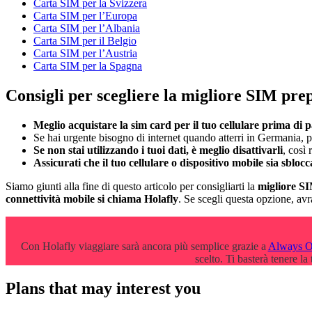
Carta SIM per la Svizzera
Carta SIM per l’Europa
Carta SIM per l’Albania
Carta SIM per il Belgio
Carta SIM per l’Austria
Carta SIM per la Spagna
Consigli per scegliere la migliore SIM pr
Meglio acquistare la sim card per il tuo cellulare prima di 
Se hai urgente bisogno di internet quando atterri in Germania, 
Se non stai utilizzando i tuoi dati, è meglio disattivarli
, così
Assicurati che il tuo cellulare o dispositivo mobile sia sblocc
Siamo giunti alla fine di questo articolo per consigliarti la
​​migliore 
connettività mobile si chiama Holafly
. Se scegli questa opzione, av
Con Holafly viaggiare sarà ancora più semplice grazie a
Always 
scelto. Ti basterà tenere la
Plans that may interest you