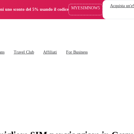
Acquista un'
MYESIMNOW5
eni uno sconto del 5% usando il codice
ans
Travel Club
Affiliati
For Business