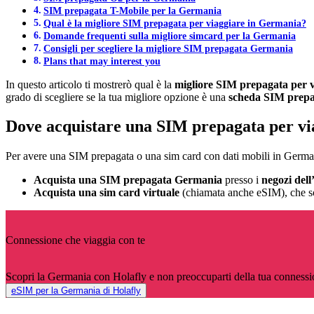
SIM prepagata T-Mobile per la Germania
Qual è la migliore SIM prepagata per viaggiare in Germania?
Domande frequenti sulla migliore simcard per la Germania
Consigli per scegliere la migliore SIM prepagata Germania
Plans that may interest you
In questo articolo ti mostrerò qual è la
migliore SIM prepagata per 
grado di scegliere se la tua migliore opzione è una
scheda SIM prep
Dove acquistare una SIM prepagata per v
Per avere una SIM prepagata o una sim card con dati mobili in Germa
Acquista una SIM prepagata Germania
presso i
negozi dell
Acquista una sim card virtuale
(chiamata anche eSIM), che so
Connessione che viaggia con te
Scopri la Germania con Holafly e non preoccuparti della tua connessi
eSIM per la Germania di Holafly