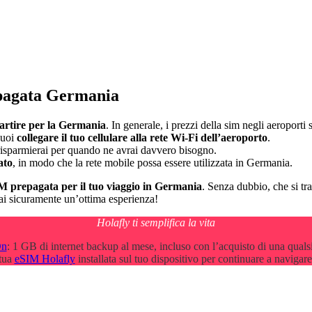
epagata Germania
partire per la Germania
. In generale, i prezzi della sim negli aeroporti 
puoi
collegare il tuo cellulare alla rete Wi-Fi dell’aeroporto
.
 risparmierai per quando ne avrai davvero bisogno.
ato
, in modo che la rete mobile possa essere utilizzata in Germania.
SIM prepagata per il tuo viaggio in Germania
. Senza dubbio, che si tra
rai sicuramente un’ottima esperienza!
Holafly ti semplifica la vita
On
: 1 GB di internet backup al mese, incluso con l’acquisto di una quals
 tua
eSIM Holafly
installata sul tuo dispositivo per continuare a navigare