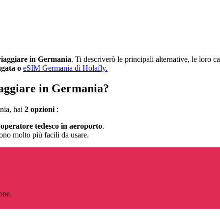
viaggiare in Germania
. Ti descriverò le principali alternative, le loro c
agata o
eSIM Germania di Holafly.
iaggiare in Germania?
nia, hai
2 opzioni
:
’operatore tedesco in aeroporto
.
no molto più facili da usare.
one.