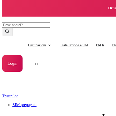
Otti
Destinazioni
Installazione eSIM
FAQs
Pl
Login
IT
Trustpilot
SIM prepagata