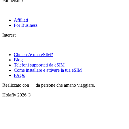
Partnership
Affiliati
For Business
Interest
Che cos’è una eSIM?
Blog
Telefoni supportati da eSIM
Come installare e attivare la tua eSIM
FAQs
Realizzato con
da persone che amano viaggiare.
Holafly 2026 ®