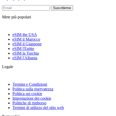
Suscribirme
Mete più popolari
eSIM the USA
eSIM il Marocco
eSIM il Giappone
eSIM l'Egitto
eSIM la Turchia
eSIM l'Albania
Legale
Termini e Condizioni
Politica sulla riservatezza
Politica sui cookie
Impostazioni dei cookie
Politiche di rimborso
Termini di utilizzo del sitio web