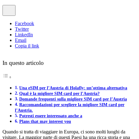
Facebook
Twitter
LinkedIn
Email
Copia il link
In questo articolo
Una eSIM per l’Austria di Holafly: un’ottima alternativa
Qual è la migliore SIM card per l’Austria?
Domande frequenti sulla migliore SIM card per l’Austria
Raccomandazioni per scegliere la migliore SIM card per
l’Austria.
Potresti essere interessato anche a
Plans that may interest you
Quando si tratta di viaggiare in Europa, ci sono molti luoghi da
visitare. La maggior parte di questi Paesi ha una ricca storia e una