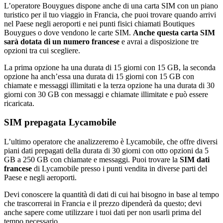
L’operatore Bouygues dispone anche di una carta SIM con un piano
turistico per il tuo viaggio in Francia, che puoi trovare quando arrivi
nel Paese negli aeroporti e nei punti fisici chiamati Boutiques
Bouygues o dove vendono le carte SIM.
Anche questa carta SIM
sarà dotata di un numero francese
e avrai a disposizione tre
opzioni tra cui scegliere.
La prima opzione ha una durata di 15 giorni con 15 GB, la seconda
opzione ha anch’essa una durata di 15 giorni con 15 GB con
chiamate e messaggi illimitati e la terza opzione ha una durata di 30
giorni con 30 GB con messaggi e chiamate illimitate e può essere
ricaricata.
SIM prepagata Lycamobile
L’ultimo operatore che analizzeremo è Lycamobile, che offre diversi
piani dati prepagati della durata di 30 giorni con otto opzioni da 5
GB a 250 GB con chiamate e messaggi. Puoi trovare la
SIM dati
francese
di Lycamobile presso i punti vendita in diverse parti del
Paese e negli aeroporti.
Devi conoscere la quantità di dati di cui hai bisogno in base al tempo
che trascorrerai in Francia e il prezzo dipenderà da questo; devi
anche sapere come utilizzare i tuoi dati per non usarli prima del
tempo necessario.