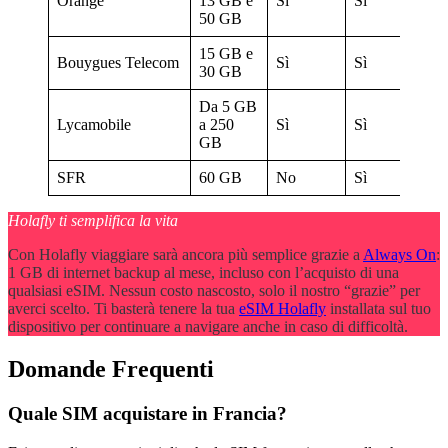
Orange
13 GB e
Sì
Sì
1,
50 GB
15 GB e
Bouygues Telecom
Sì
Sì
1,
30 GB
Da 5 GB
Lycamobile
a 250
Sì
Sì
3,
GB
SFR
60 GB
No
Sì
1,
Holafly ti semplifica la vita
Con Holafly viaggiare sarà ancora più semplice grazie a
Always On
:
1 GB di internet backup al mese, incluso con l’acquisto di una
qualsiasi eSIM. Nessun costo nascosto, solo il nostro “grazie” per
averci scelto. Ti basterà tenere la tua
eSIM Holafly
installata sul tuo
dispositivo per continuare a navigare anche in caso di difficoltà.
Domande Frequenti
Quale SIM acquistare in Francia?