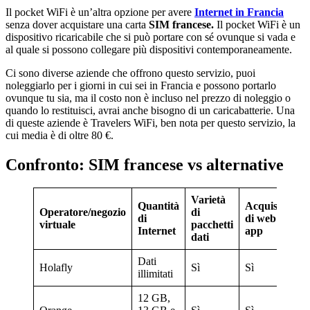
Il pocket WiFi è un’altra opzione per avere
Internet in Francia
senza dover acquistare una carta
SIM francese.
Il pocket WiFi è un
dispositivo ricaricabile che si può portare con sé ovunque si vada e
al quale si possono collegare più dispositivi contemporaneamente.
Ci sono diverse aziende che offrono questo servizio, puoi
noleggiarlo per i giorni in cui sei in Francia e possono portarlo
ovunque tu sia, ma il costo non è incluso nel prezzo di noleggio o
quando lo restituisci, avrai anche bisogno di un caricabatterie. Una
di queste aziende è Travelers WiFi, ben nota per questo servizio, la
cui media è di oltre 80 €.
Confronto: SIM francese vs alternative
Varietà
Quantità
Acquisto
Operatore/negozio
di
Va
di
di web e
virtuale
pacchetti
Tr
Internet
app
dati
Dati
Holafly
Sì
Sì
4,
illimitati
12 GB,