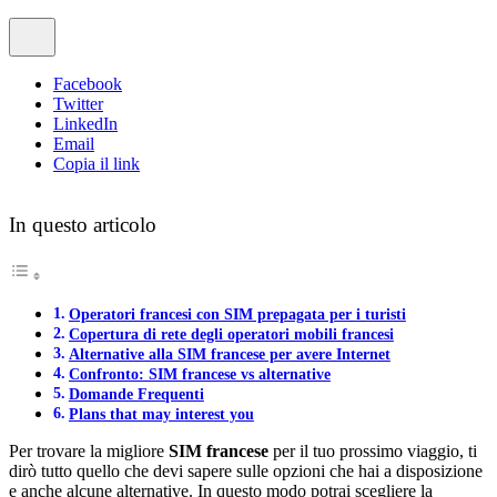
Facebook
Twitter
LinkedIn
Email
Copia il link
In questo articolo
Operatori francesi con SIM prepagata per i turisti
Copertura di rete degli operatori mobili francesi
Alternative alla SIM francese per avere Internet
Confronto: SIM francese vs alternative
Domande Frequenti
Plans that may interest you
Per trovare la migliore
SIM francese
per il tuo prossimo viaggio, ti
dirò tutto quello che devi sapere sulle opzioni che hai a disposizione
e anche alcune alternative. In questo modo potrai scegliere la