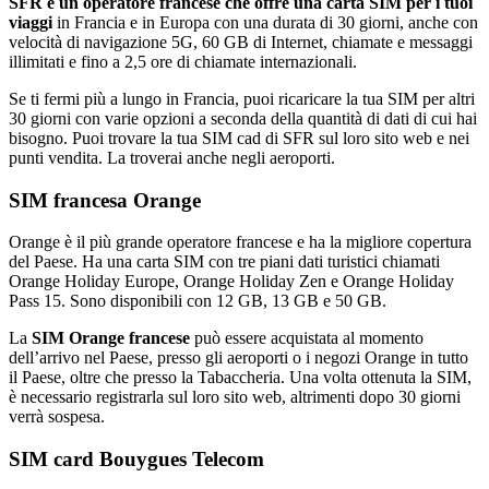
SFR è un operatore francese che offre una carta SIM per i tuoi
viaggi
in Francia e in Europa con una durata di 30 giorni, anche con
velocità di navigazione 5G, 60 GB di Internet, chiamate e messaggi
illimitati e fino a 2,5 ore di chiamate internazionali.
Se ti fermi più a lungo in Francia, puoi ricaricare la tua SIM per altri
30 giorni con varie opzioni a seconda della quantità di dati di cui hai
bisogno. Puoi trovare la tua SIM cad di SFR sul loro sito web e nei
punti vendita. La troverai anche negli aeroporti.
SIM francesa Orange
Orange è il più grande operatore francese e ha la migliore copertura
del Paese. Ha una carta SIM con tre piani dati turistici chiamati
Orange Holiday Europe, Orange Holiday Zen e Orange Holiday
Pass 15. Sono disponibili con 12 GB, 13 GB e 50 GB.
La
SIM Orange francese
può essere acquistata al momento
dell’arrivo nel Paese, presso gli aeroporti o i negozi Orange in tutto
il Paese, oltre che presso la Tabaccheria. Una volta ottenuta la SIM,
è necessario registrarla sul loro sito web, altrimenti dopo 30 giorni
verrà sospesa.
SIM card Bouygues Telecom