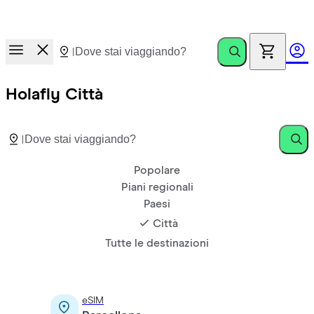
Corsa ai premi.
Invita amici. Guadagna fino a €100
Holafly Città
Popolare
Piani regionali
Paesi
Città
Tutte le destinazioni
eSIM