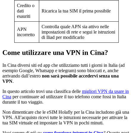
Credito o
dati
Ricarica la tua SIM il prima possibile
esauriti
Controlla quale APN sia attivo nelle
APN
impostazioni di rete e segui le istruzioni
incorretto
di Iliad per modificarlo
Come utilizzare una VPN in Cina?
In Cina diversi siti ed app che utilizziamo tutti i giorni in Italia (ad
esempio Google, Whatsapp e telegram) sono bloccati e, anche
arrivando dall’estero
non sarà possibile accedervi senza una
VPN
.
In questo articolo trovi una classifica delle
migliori VPN da usare in
Cina
per continuare ad utilizzare il tuo telefono come fossi in Italia
durante il tuo viaggio.
Non dimenticare che le eSIM Holafly per la Cina includono già una
VPN. All’acquisto ricevi tutte le istruzioni necessarie per attivare la
tua SIM virtuale ed impostare la VPN in pochi minuti.
Vuoi sapere di più su
come funziona internet in Cina
? Questo post