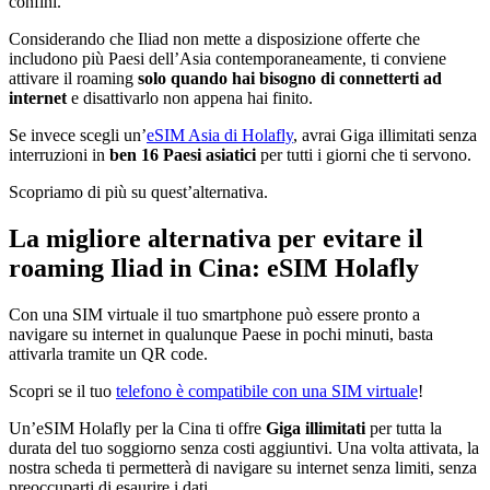
confini.
Considerando che Iliad non mette a disposizione offerte che
includono più Paesi dell’Asia contemporaneamente, ti conviene
attivare il roaming
solo quando hai bisogno di connetterti ad
internet
e disattivarlo non appena hai finito.
Se invece scegli un’
eSIM Asia di Holafly
, avrai Giga illimitati senza
interruzioni in
ben 16 Paesi asiatici
per tutti i giorni che ti servono.
Scopriamo di più su quest’alternativa.
La migliore alternativa per evitare il
roaming Iliad in Cina: eSIM Holafly
Con una SIM virtuale il tuo smartphone può essere pronto a
navigare su internet in qualunque Paese in pochi minuti, basta
attivarla tramite un QR code.
Scopri se il tuo
telefono è compatibile con una SIM virtuale
!
Un’eSIM Holafly per la Cina ti offre
Giga illimitati
per tutta la
durata del tuo soggiorno senza costi aggiuntivi. Una volta attivata, la
nostra scheda ti permetterà di navigare su internet senza limiti, senza
preoccuparti di esaurire i dati.