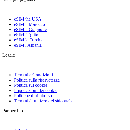
eSIM the USA
eSIM il Marocco
eSIM il Giappone
eSIM l'Egitto
eSIM la Turchia
eSIM l'Albania
Legale
Termini e Condizioni
Politica sulla riservatezza
Politica sui cookie
Impostazioni dei cookie
Politiche di rimborso
Termini di utilizzo del sitio web
Partnership