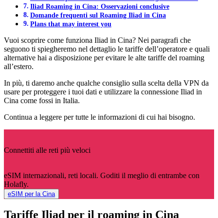
Iliad Roaming in Cina: Osservazioni conclusive
Domande frequenti sul Roaming Iliad in Cina
Plans that may interest you
Vuoi scoprire come funziona Iliad in Cina? Nei paragrafi che
seguono ti spiegheremo nel dettaglio le tariffe dell’operatore e quali
alternative hai a disposizione per evitare le alte tariffe del roaming
all’estero.
In più, ti daremo anche qualche consiglio sulla scelta della VPN da
usare per proteggere i tuoi dati e utilizzare la connessione Iliad in
Cina come fossi in Italia.
Continua a leggere per tutte le informazioni di cui hai bisogno.
Connettiti alle reti più veloci
eSIM internazionali, reti locali. Goditi il meglio di entrambe con
Holafly.
eSIM per la Cina
Tariffe Iliad per il roaming in Cina