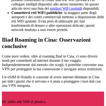
collegare multipli dispostivi allo stesso momento. In questo
articolo trovi una lista dei
migliori WiFi portatili
disponibili.
Connettersi reti WiFi pubbliche
: la maggior parte degli
aeroporti e dei centri commerciali mettono a disposizione delle
reti WiFi gratuite. Evita però di utilizzarle per fare
trasferimenti di denaro o altre operazioni delicate; questi
network tendono a non essere protetti.
Iliad Roaming in Cina: Osservazioni
conclusive
Come puoi vedere, oltre al roaming Iliad in Cina, ci sono diversi
modi per connetterti ad internet durante il tuo viaggio.
Indipendentemente dal metodo che scegli, ti potrebbe convenire una
VPN per proteggere la tua connessione e navigare senza restrizioni.
Un eSIM di Holafly ti consente di avere internet illimitato in Cina
per tutti i giorni che ti servono e ti aiuta a proteggere i tuoi dati con
una VPN integrata.
Di’ addio alle SIM di plastica