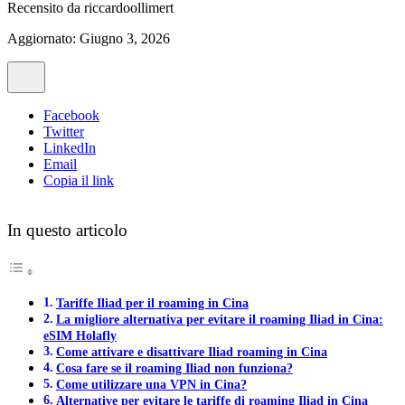
Recensito da
riccardoollimert
Aggiornato: Giugno 3, 2026
Facebook
Twitter
LinkedIn
Email
Copia il link
In questo articolo
Tariffe Iliad per il roaming in Cina
La migliore alternativa per evitare il roaming Iliad in Cina:
eSIM Holafly
Come attivare e disattivare Iliad roaming in Cina
Cosa fare se il roaming Iliad non funziona?
Come utilizzare una VPN in Cina?
Alternative per evitare le tariffe di roaming Iliad in Cina