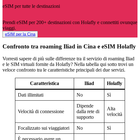
eSIM per tutte le destinazioni
Prendi eSIM per 200+ destinazioni con Holafly e connettiti ovunque
viaggi.
eSIM per la Cina
Confronto tra roaming Iliad in Cina e eSIM Holafly
Vorresti sapere di più sulle differenze tra il servizio di roaming Iliad
e le SIM virtuali fornite da Holafly? Nella tabella qui sotto trovi un
veloce confronto tra le caratteristiche principali dei due servizi.
Caratteristica
Iliad
Holafly
Dati illimitati
No
Sì
Dipende
Alta
Velocità di connessione
dalla rete di
velocità
supporto
Focalizzato sui viaggiatori
No
Sì
È necessario avere un