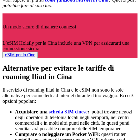
potrebbe fare al caso tuo.
Un modo sicuro di rimanere connessi
L’eSIM Holafly per la Cina include una VPN per assicurarti una
connessione sicura.
eSIM per la Cina
Alternative per evitare le tariffe di
roaming Iliad in Cina
Il servizio di roaming Iliad in Cina e le eSIM non sono le sole
alternative per connetterti ad internet durante il tuo viaggio. Ecco 3
opzioni popolari:
Acquistare una
scheda SIM cinese
:
potrai trovare negozi
degli operatori di telefonia locali negli aeroporti, nei centri
commerciali e in molti altri punti nelle città. In questi punti
vendita sarà possibile comprare delle SIM temporanee.
Comprare o noleggiare un Pocket WiFi:
questi router
portatili consentono di creare una rete WiFi privata a cui