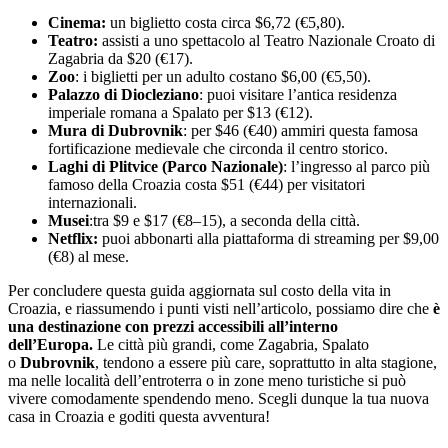
Cinema:
un biglietto costa circa $6,72 (€5,80).
Teatro:
assisti a uno spettacolo al Teatro Nazionale Croato di
Zagabria da $20 (€17).
Zoo
: i biglietti per un adulto costano $6,00 (€5,50).
Palazzo di Diocleziano
: puoi visitare l’antica residenza
imperiale romana a Spalato per $13 (€12).
Mura di Dubrovnik
: per $46 (€40) ammiri questa famosa
fortificazione medievale che circonda il centro storico.
Laghi di Plitvice (Parco Nazionale)
: l’ingresso al parco più
famoso della Croazia costa $51 (€44) per visitatori
internazionali.
Musei
:tra $9 e $17 (€8–15), a seconda della città.
Netflix:
puoi abbonarti alla piattaforma di streaming per $9,00
(€8) al mese.
Per concludere questa guida aggiornata sul costo della vita in
Croazia, e riassumendo i punti visti nell’articolo, possiamo dire che
è
una destinazione con prezzi accessibili all’interno
dell’Europa.
Le città più grandi, come Zagabria, Spalato
o
Dubrovnik
, tendono a essere più care, soprattutto in alta stagione,
ma nelle località dell’entroterra o in zone meno turistiche si può
vivere comodamente spendendo meno. Scegli dunque la tua nuova
casa in Croazia e goditi questa avventura!