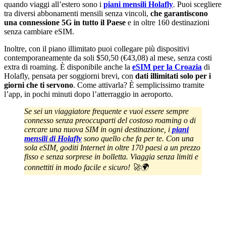
quando viaggi all’estero sono i
piani mensili Holafly
. Puoi scegliere
tra diversi abbonamenti mensili senza vincoli,
che garantiscono
una connessione 5G in tutto il Paese
e in oltre 160 destinazioni
senza cambiare eSIM.
Inoltre, con il piano illimitato puoi collegare più dispositivi
contemporaneamente da soli $50,50 (€43,08) al mese, senza costi
extra di roaming. È disponibile anche la
eSIM per la Croazia
di
Holafly, pensata per soggiorni brevi, con
dati illimitati solo per i
giorni che ti servono
. Come attivarla? È semplicissimo tramite
l’app, in pochi minuti dopo l’atterraggio in aeroporto.
Se sei un viaggiatore frequente e vuoi essere sempre
connesso senza preoccuparti del costoso roaming o di
cercare una nuova SIM in ogni destinazione, i
piani
mensili di Holafly
sono quello che fa per te. Con una
sola eSIM, goditi Internet in oltre 170 paesi a un prezzo
fisso e senza sorprese in bolletta. Viaggia senza limiti e
connettiti in modo facile e sicuro! 🚀🌍