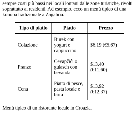
sempre costi più bassi nei locali lontani dalle zone turistiche, rivolti
soprattutto ai residenti. Ad esempio, ecco un menù tipico di una
konoba tradizionale a Zagabria:
Tipo di piatto
Piatto
Prezzo
Burek con
Colazione
yogurt e
$6,19 (€5,67)
cappuccino
Cevapčići o
$13,40
Pranzo
gulasch con
(€11,60)
bevanda
Piatto di pesce,
$13,92
Cena
pasta locale e
(€12,37)
birra
Menù tipico di un ristorante locale in Croazia.