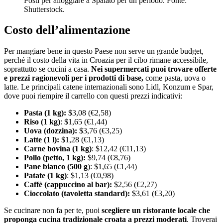
Posti per alloggiare a Spalato per un periodo. Fonte:
Shutterstock.
Costo dell’alimentazione
Per mangiare bene in questo Paese non serve un grande budget,
perché il costo della vita in Croazia per il cibo rimane accessibile,
soprattutto se cucini a casa.
Nei supermercati puoi trovare offerte
e prezzi ragionevoli per i prodotti di base,
come pasta, uova o
latte. Le principali catene internazionali sono Lidl, Konzum e Spar,
dove puoi riempire il carrello con questi prezzi indicativi:
Pasta (1 kg):
$3,08 (€2,58)
Riso (1 kg)
: $1,65 (€1,44)
Uova (dozzina):
$3,76 (€3,25)
Latte (1 l):
$1,28 (€1,13)
Carne bovina (1 kg)
: $12,42 (€11,13)
Pollo (petto, 1 kg):
$9,74 (€8,76)
Pane bianco (500 g
): $1,65 (€1,44)
Patate (1 kg)
: $1,13 (€0,98)
Caffè (cappuccino al bar):
$2,56 (€2,27)
Cioccolato (tavoletta standard):
$3,61 (€3,20)
Se cucinare non fa per te, puoi
scegliere un ristorante locale che
proponga cucina tradizionale croata a prezzi moderati
. Troverai