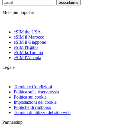
Suscribirme
Mete più popolari
eSIM the USA
eSIM il Marocco
eSIM il Giappone
eSIM l'Egitto
eSIM la Turchia
eSIM l'Albania
Legale
Termini e Condizioni
Politica sulla riservatezza
Politica sui cookie
Impostazioni dei cookie
Politiche di rimborso
Termini di utilizzo del sitio web
Partnership