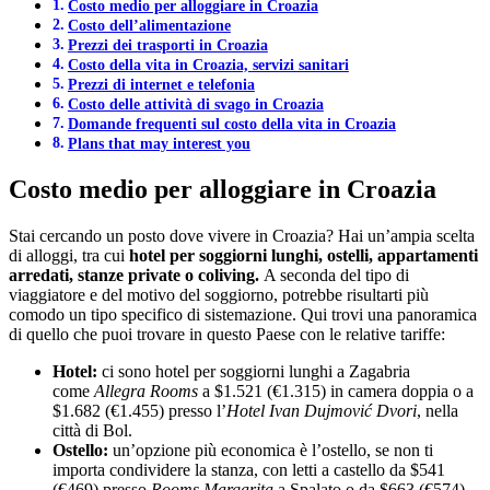
Costo medio per alloggiare in Croazia
Costo dell’alimentazione
Prezzi dei trasporti in Croazia
Costo della vita in Croazia, servizi sanitari
Prezzi di internet e telefonia
Costo delle attività di svago in Croazia
Domande frequenti sul costo della vita in Croazia
Plans that may interest you
Costo medio per alloggiare in Croazia
Stai cercando un posto dove vivere in Croazia? Hai un’ampia scelta
di alloggi, tra cui
hotel per soggiorni lunghi, ostelli, appartamenti
arredati, stanze private o coliving.
A seconda del tipo di
viaggiatore e del motivo del soggiorno, potrebbe risultarti più
comodo un tipo specifico di sistemazione. Qui trovi una panoramica
di quello che puoi trovare in questo Paese con le relative tariffe:
Hotel:
ci sono hotel per soggiorni lunghi a Zagabria
come
Allegra Rooms
a $1.521 (€1.315) in camera doppia o a
$1.682 (€1.455) presso l’
Hotel Ivan Dujmović Dvori
, nella
città di Bol.
Ostello:
un’opzione più economica è l’ostello, se non ti
importa condividere la stanza, con letti a castello da $541
(€469) presso
Rooms Margarita
a Spalato o da $663 (€574)