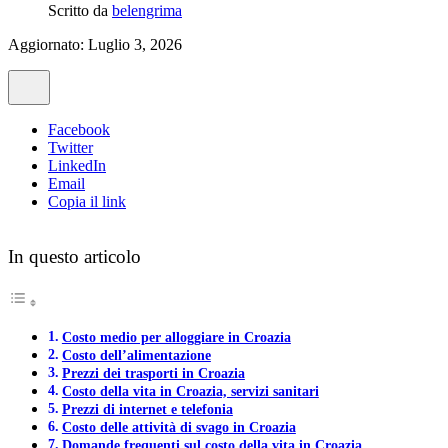
Scritto da
belengrima
Aggiornato: Luglio 3, 2026
Facebook
Twitter
LinkedIn
Email
Copia il link
In questo articolo
Costo medio per alloggiare in Croazia
Costo dell’alimentazione
Prezzi dei trasporti in Croazia
Costo della vita in Croazia, servizi sanitari
Prezzi di internet e telefonia
Costo delle attività di svago in Croazia
Domande frequenti sul costo della vita in Croazia