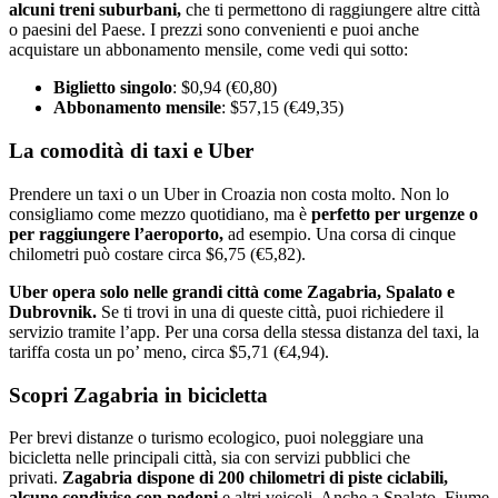
alcuni treni suburbani,
che ti permettono di raggiungere altre città
o paesini del Paese. I prezzi sono convenienti e puoi anche
acquistare un abbonamento mensile, come vedi qui sotto:
Biglietto singolo
: $0,94 (€0,80)
Abbonamento mensile
: $57,15 (€49,35)
La comodità di taxi e Uber
Prendere un taxi o un Uber in Croazia non costa molto. Non lo
consigliamo come mezzo quotidiano, ma è
perfetto per urgenze o
per raggiungere l’aeroporto,
ad esempio. Una corsa di cinque
chilometri può costare circa $6,75 (€5,82).
Uber opera solo nelle grandi città come Zagabria, Spalato e
Dubrovnik.
Se ti trovi in una di queste città, puoi richiedere il
servizio tramite l’app. Per una corsa della stessa distanza del taxi, la
tariffa costa un po’ meno, circa $5,71 (€4,94).
Scopri Zagabria in bicicletta
Per brevi distanze o turismo ecologico, puoi noleggiare una
bicicletta nelle principali città, sia con servizi pubblici che
privati.
Zagabria dispone di 200 chilometri di piste ciclabili,
alcune condivise con pedoni
e altri veicoli. Anche a Spalato, Fiume