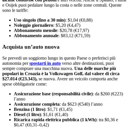
e Osijek puoi pedalare lungo la costa o nelle zone centrali. Queste
sono le tariffe:
Uso singolo (fino a 30 min)
: $1,04 (€0,88)
Noleggio giornaliero
: $5,20 (€4,47)
Abbonamento mensile
: $20,78 (€17,97)
Abbonamento annuale
: $83,12 (€71,59)
Acquista un’auto nuova
Se prevedi un soggiorno lungo in questo Paese o preferisci più
autonomia per
spostarti in auto
verso altre destinazioni, puoi
sempre comprare una macchina nuova.
Una delle marche più
popolari in Croazia è la Volkswagen Golf, dal valore di circa
$27.014 (€23.343),
se nuova. Avere un veicolo comporta anche
spese obbligatorie come:
Assicurazione base (responsabilità civile)
: da $260 (€223)
l’anno
Assicurazione completa
: da $623 (€540) l’anno
Benzina (1 litro)
: $1,71 (€1,45)
Diesel (1 litro)
: $1,61 (€1,40)
Ricarica rapida elettrica pubblica (1 kWh)
: tra $0,36 e
$0,47 (€0,31–0,42)