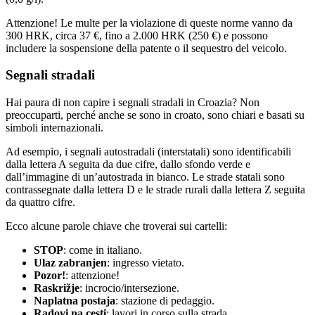
Attenzione! Le multe per la violazione di queste norme vanno da
300 HRK, circa 37 €, fino a 2.000 HRK (250 €) e possono
includere la sospensione della patente o il sequestro del veicolo.
Segnali stradali
Hai paura di non capire i segnali stradali in Croazia? Non
preoccuparti, perché anche se sono in croato, sono chiari e basati su
simboli internazionali.
Ad esempio, i segnali autostradali (interstatali) sono identificabili
dalla lettera A seguita da due cifre, dallo sfondo verde e
dall’immagine di un’autostrada in bianco. Le strade statali sono
contrassegnate dalla lettera D e le strade rurali dalla lettera Z seguita
da quattro cifre.
Ecco alcune parole chiave che troverai sui cartelli:
STOP
: come in italiano.
Ulaz zabranjen
: ingresso vietato.
Pozor!
: attenzione!
Raskrižje
: incrocio/intersezione.
Naplatna postaja
: stazione di pedaggio.
Radovi na cesti
: lavori in corso sulla strada.