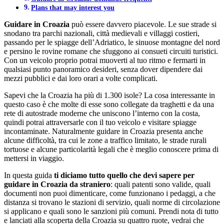
Plans that may interest you
Guidare in Croazia
può essere davvero piacevole. Le sue strade si
snodano tra parchi nazionali, città medievali e villaggi costieri,
passando per le spiagge dell’Adriatico, le sinuose montagne del nord
e persino le rovine romane che sfuggono ai consueti circuiti turistici.
Con un veicolo proprio potrai muoverti al tuo ritmo e fermarti in
qualsiasi punto panoramico desideri, senza dover dipendere dai
mezzi pubblici e dai loro orari a volte complicati.
Sapevi che la Croazia ha più di 1.300 isole? La cosa interessante in
questo caso è che molte di esse sono collegate da traghetti e da una
rete di autostrade moderne che uniscono l’interno con la costa,
quindi potrai attraversarle con il tuo veicolo e visitare spiagge
incontaminate. Naturalmente guidare in Croazia presenta anche
alcune difficoltà, tra cui le zone a traffico limitato, le strade rurali
tortuose e alcune particolarità legali che è meglio conoscere prima di
mettersi in viaggio.
In questa guida
ti diciamo tutto quello che devi sapere per
guidare in Croazia da straniero
: quali patenti sono valide, quali
documenti non puoi dimenticare, come funzionano i pedaggi, a che
distanza si trovano le stazioni di servizio, quali norme di circolazione
si applicano e quali sono le sanzioni più comuni. Prendi nota di tutto
e lanciati alla scoperta della Croazia su quattro ruote, vedrai che