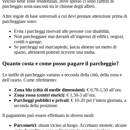
veicolo nelle zone residenziali, dove spesso ci sono cartelli di
parcheggio semi-nascosti tra le chiome degli alberi.
Altre regole di base universali a cui devi prestare attenzione prima di
parcheggiare sono:
Evita i parcheggi riservati alle persone con disabilità.
Non parcheggiare mai davanti all’ingresso di edifici, negozi,
cortili o garage.
Se parcheggi sul marciapiede, lascia almeno un metro di
spazio, altrimenti potresti ricevere una multa.
Quanto costa e come posso pagare il parcheggio?
Le tariffe di parcheggio variano a seconda della città, della zona e
dell’orario. Come riferimento:
Zona blu (città di medie dimensioni)
: € 0,70-1,50 all’ora.
Zona rossa (centri storici)
: € 1,50-3 all’ora.
Parcheggi pubblici o privati
: € 10-20 per l’intera giornata, a
seconda della posizione.
Il pagamento può essere effettuato in diversi modi:
Parcometri
: situati vicino al luogo. Accettano monete, alcune