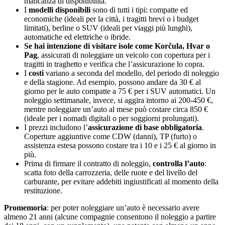
mancanza di disponibilità.
I
modelli disponibili
sono di tutti i tipi: compatte ed
economiche (ideali per la città, i tragitti brevi o i budget
limitati), berline o SUV (ideali per viaggi più lunghi),
automatiche ed elettriche o ibride.
Se hai intenzione di visitare isole come Korčula, Hvar o
Pag
, assicurati di noleggiare un veicolo con copertura per i
tragitti in traghetto e verifica che l’assicurazione lo copra.
I
costi
variano a seconda del modello, del periodo di noleggio
e della stagione. Ad esempio, possono andare da 30 € al
giorno per le auto compatte a 75 € per i SUV automatici. Un
noleggio settimanale, invece, si aggira intorno ai 200-450 €,
mentre noleggiare un’auto al mese può costare circa 850 €
(ideale per i nomadi digitali o per soggiorni prolungati).
I prezzi includono l’
assicurazione di base obbligatoria
.
Coperture aggiuntive come CDW (danni), TP (furto) o
assistenza estesa possono costare tra i 10 e i 25 € al giorno in
più.
Prima di firmare il contratto di noleggio,
controlla l’auto
:
scatta foto della carrozzeria, delle ruote e del livello del
carburante, per evitare addebiti ingiustificati al momento della
restituzione.
Promemoria
: per poter noleggiare un’auto è necessario avere
almeno 21 anni (alcune compagnie consentono il noleggio a partire