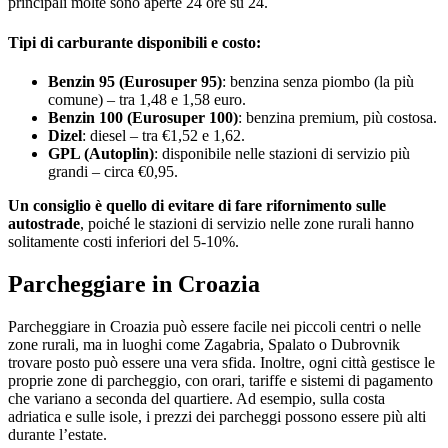
principali molte sono aperte 24 ore su 24.
Tipi di carburante disponibili e costo:
Benzin 95 (Eurosuper 95)
: benzina senza piombo (la più
comune) – tra 1,48 e 1,58 euro.
Benzin 100 (Eurosuper 100)
: benzina premium, più costosa.
Dizel
: diesel – tra €1,52 e 1,62.
GPL (Autoplin)
: disponibile nelle stazioni di servizio più
grandi – circa €0,95.
Un consiglio è quello di evitare di fare rifornimento sulle
autostrade
, poiché le stazioni di servizio nelle zone rurali hanno
solitamente costi inferiori del 5-10%.
Parcheggiare in Croazia
Parcheggiare in Croazia può essere facile nei piccoli centri o nelle
zone rurali, ma in luoghi come Zagabria, Spalato o Dubrovnik
trovare posto può essere una vera sfida. Inoltre, ogni città gestisce le
proprie zone di parcheggio, con orari, tariffe e sistemi di pagamento
che variano a seconda del quartiere. Ad esempio, sulla costa
adriatica e sulle isole, i prezzi dei parcheggi possono essere più alti
durante l’estate.