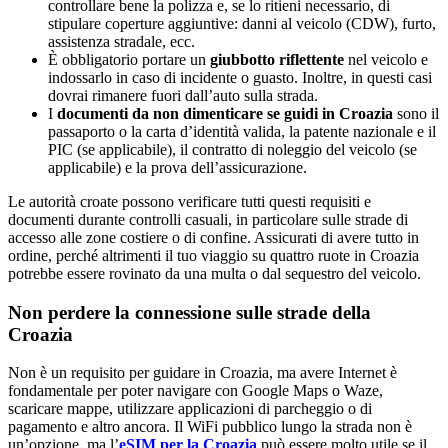
controllare bene la polizza e, se lo ritieni necessario, di
stipulare coperture aggiuntive: danni al veicolo (CDW), furto,
assistenza stradale, ecc.
È obbligatorio portare un
giubbotto riflettente
nel veicolo e
indossarlo in caso di incidente o guasto. Inoltre, in questi casi
dovrai rimanere fuori dall’auto sulla strada.
I
documenti da non dimenticare se guidi in Croazia
sono il
passaporto o la carta d’identità valida, la patente nazionale e il
PIC (se applicabile), il contratto di noleggio del veicolo (se
applicabile) e la prova dell’assicurazione.
Le autorità croate possono verificare tutti questi requisiti e
documenti durante controlli casuali, in particolare sulle strade di
accesso alle zone costiere o di confine. Assicurati di avere tutto in
ordine, perché altrimenti il tuo viaggio su quattro ruote in Croazia
potrebbe essere rovinato da una multa o dal sequestro del veicolo.
Non perdere la connessione sulle strade della
Croazia
Non è un requisito per guidare in Croazia, ma avere Internet è
fondamentale per poter navigare con Google Maps o Waze,
scaricare mappe, utilizzare applicazioni di parcheggio o di
pagamento e altro ancora. Il WiFi pubblico lungo la strada non è
un’opzione, ma l’
eSIM per la Croazia
può essere molto utile se il