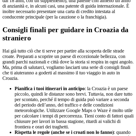
dai 18 anni, con un supplemento), una patente con almeno un anno
di anzianità e, in alcuni casi, una patente di guida internazionale. È
inoltre necessario presentare una carta di credito intestata al
conducente principale (per la cauzione o la franchigia).
Consigli finali per guidare in Croazia da
straniero
Hai già tutto ciò che ti serve per partire alla scoperta delle strade
croate. Preparati a scoprire un paese di eccezionale bellezza, con
grandi parchi nazionali e città dove la storia si respira in ogni angolo.
Ma, prima di salutarci, vogliamo lasciarti una serie di consigli finali
che ti aiuteranno a goderti al massimo il tuo viaggio in auto in
Croazia.
Pianifica i tuoi itinerari in anticipo
: la Croazia è un paese
piccolo, quindi le distanze sono brevi. Tuttavia, non dare tutto
per scontato, perché il tempo di guida può variare a seconda
del periodo dell’anno, del traffico e delle condizioni
meteorologiche. Utilizzare Google Maps o Waze è molto utile
per calcolare i tempi di percorrenza. Tieni conto di fattori quali
chiusure per lavori in bassa stagione, ritardi ai valichi di
frontiera e orari dei traghetti.
Rispetta le regole (anche se i croati non lo fanno)
: quando