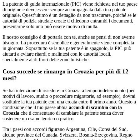
La patente di guida internazionale (PIC) viene richiesta nel tuo paese
di origine e deve essere sempre accompagnata dalla tua patente
originale. Quest’ultimo è un dettaglio da non trascurare, poiché se le
autorità di polizia stradale croate ti chiedono entrambi i documenti,
presentarne solo uno può essere motivo di multa.
Il nostro consiglio è di portarla con te, anche se pensi di non averne
bisogno. La procedura è semplice e generalmente viene completata
in giornata. Soprattutto se la tua patente è in spagnolo, la PIC può
aiutarti a evitare ritardi o malintesi con le autorità locali,
specialmente al di fuori delle zone turistiche.
Cosa succede se rimango in Croazia per più di 12
mesi?
Se hai intenzione di risiedere in Croazia a tempo indeterminato (per
motivi di lavoro, studio o procedure migratorie, ad esempio), dovrai
sostituire la tua patente con una croata entro il primo anno. Questo a
condizione che il tuo paese abbia
accordi di scambio con la
Croazia
che ti consentano di cambiare la patente senza dover
sostenere un esame teorico o pratico.
Tra i paesi con accordi figurano Argentina, Cile, Corea del Sud,
alcune province del Canada, Svizzera, Bosnia-Erzegovina, Regno