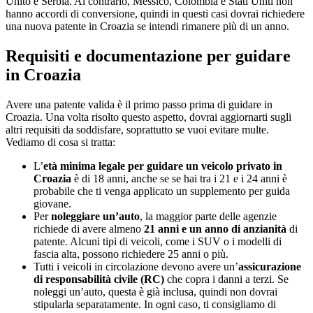
Unito e Serbia. Al contrario, Messico, Colombia e Stati Uniti non
hanno accordi di conversione, quindi in questi casi dovrai richiedere
una nuova patente in Croazia se intendi rimanere più di un anno.
Requisiti e documentazione per guidare
in Croazia
Avere una patente valida è il primo passo prima di guidare in
Croazia. Una volta risolto questo aspetto, dovrai aggiornarti sugli
altri requisiti da soddisfare, soprattutto se vuoi evitare multe.
Vediamo di cosa si tratta:
L’
età minima legale per guidare un veicolo privato in
Croazia
è di 18 anni, anche se se hai tra i 21 e i 24 anni è
probabile che ti venga applicato un supplemento per guida
giovane.
Per
noleggiare un’auto
, la maggior parte delle agenzie
richiede di avere almeno
21 anni
e
un anno di anzianità
di
patente. Alcuni tipi di veicoli, come i SUV o i modelli di
fascia alta, possono richiedere 25 anni o più.
Tutti i veicoli in circolazione devono avere un’
assicurazione
di responsabilità civile (RC)
che copra i danni a terzi. Se
noleggi un’auto, questa è già inclusa, quindi non dovrai
stipularla separatamente. In ogni caso, ti consigliamo di