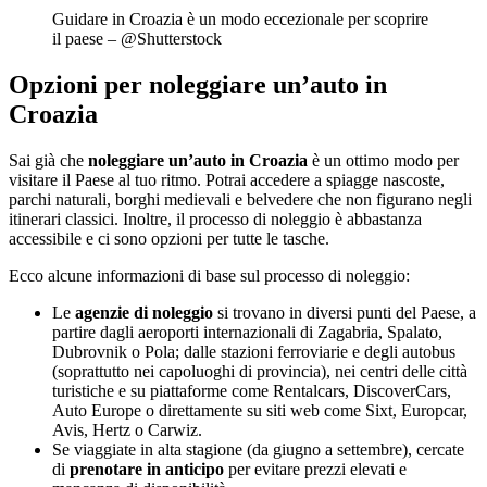
Guidare in Croazia è un modo eccezionale per scoprire
il paese – @Shutterstock
Opzioni per noleggiare un’auto in
Croazia
Sai già che
noleggiare un’auto in Croazia
è un ottimo modo per
visitare il Paese al tuo ritmo. Potrai accedere a spiagge nascoste,
parchi naturali, borghi medievali e belvedere che non figurano negli
itinerari classici. Inoltre, il processo di noleggio è abbastanza
accessibile e ci sono opzioni per tutte le tasche.
Ecco alcune informazioni di base sul processo di noleggio:
Le
agenzie di noleggio
si trovano in diversi punti del Paese, a
partire dagli aeroporti internazionali di Zagabria, Spalato,
Dubrovnik o Pola; dalle stazioni ferroviarie e degli autobus
(soprattutto nei capoluoghi di provincia), nei centri delle città
turistiche e su piattaforme come Rentalcars, DiscoverCars,
Auto Europe o direttamente su siti web come Sixt, Europcar,
Avis, Hertz o Carwiz.
Se viaggiate in alta stagione (da giugno a settembre), cercate
di
prenotare in anticipo
per evitare prezzi elevati e