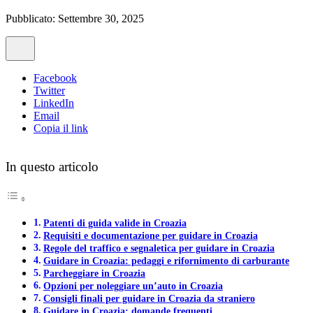
Pubblicato: Settembre 30, 2025
Facebook
Twitter
LinkedIn
Email
Copia il link
In questo articolo
Patenti di guida valide in Croazia
Requisiti e documentazione per guidare in Croazia
Regole del traffico e segnaletica per guidare in Croazia
Guidare in Croazia: pedaggi e rifornimento di carburante
Parcheggiare in Croazia
Opzioni per noleggiare un’auto in Croazia
Consigli finali per guidare in Croazia da straniero
Guidare in Croazia: domande frequenti