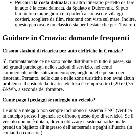
Percorri la costa dalmata
: un altro itinerario perfetto da fare
in auto è la costa dalmata, da Spalato a Dubrovnik. Si può
fare in tre-cinque giorni e ti porterà a conoscere villaggi
costieri, scogliere da film, ristoranti con vista sul mare. Inoltre,
questo percorso è un classico sia per l’estate che per l’inverno.
Guidare in Croazia: domande frequenti
Ci sono stazioni di ricarica per auto elettriche in Croazia?
Sì, fortunatamente ce ne sono molte distribuite in tutto il paese, sia
nei grandi parcheggi, nelle stazioni di servizio, nei centri
commerciali, nelle istituzioni europee, negli hotel e persino nei
ristoranti. Pertanto, nelle città e nelle zone turistiche non avrai alcun
problema. Il costo della ricarica elettrica è compreso tra 0,20 e 0,35
€/kWh, a seconda del fornitore.
Come pago i pedaggi se noleggio un veicolo?
Le auto a noleggio non sempre includono il sistema ENC (verifica
in anticipo presso l’agenzia se offrono questo tipo di servizio). Se il
veicolo non ne è dotato, dovrai utilizzare il sistema tradizionale:
prendi un biglietto all’ingresso dell’autostrada e paghi all’uscita (in
contanti o con carta).