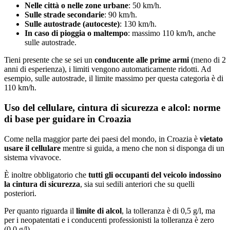
Nelle città o nelle zone urbane
: 50 km/h.
Sulle strade secondarie
: 90 km/h.
Sulle autostrade (autoceste)
: 130 km/h.
In caso di pioggia o maltempo
: massimo 110 km/h, anche
sulle autostrade.
Tieni presente che se sei un
conducente alle prime armi
(meno di 2
anni di esperienza), i limiti vengono automaticamente ridotti. Ad
esempio, sulle autostrade, il limite massimo per questa categoria è di
110 km/h.
Uso del cellulare, cintura di sicurezza e alcol: norme
di base per guidare in Croazia
Come nella maggior parte dei paesi del mondo, in Croazia è
vietato
usare il cellulare
mentre si guida, a meno che non si disponga di un
sistema vivavoce.
È inoltre obbligatorio che
tutti gli occupanti
del veicolo indossino
la cintura di sicurezza
, sia sui sedili anteriori che su quelli
posteriori.
Per quanto riguarda il
limite di alcol
, la tolleranza è di 0,5 g/l, ma
per i neopatentati e i conducenti professionisti la tolleranza è zero
(0,0 g/l).