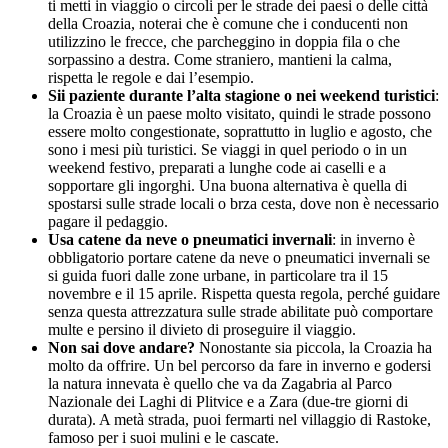
ti metti in viaggio o circoli per le strade dei paesi o delle città
della Croazia, noterai che è comune che i conducenti non
utilizzino le frecce, che parcheggino in doppia fila o che
sorpassino a destra. Come straniero, mantieni la calma,
rispetta le regole e dai l’esempio.
Sii paziente durante l’alta stagione o nei weekend turistici
:
la Croazia è un paese molto visitato, quindi le strade possono
essere molto congestionate, soprattutto in luglio e agosto, che
sono i mesi più turistici. Se viaggi in quel periodo o in un
weekend festivo, preparati a lunghe code ai caselli e a
sopportare gli ingorghi. Una buona alternativa è quella di
spostarsi sulle strade locali o brza cesta, dove non è necessario
pagare il pedaggio.
Usa catene da neve o pneumatici invernali
: in inverno è
obbligatorio portare catene da neve o pneumatici invernali se
si guida fuori dalle zone urbane, in particolare tra il 15
novembre e il 15 aprile. Rispetta questa regola, perché guidare
senza questa attrezzatura sulle strade abilitate può comportare
multe e persino il divieto di proseguire il viaggio.
Non sai dove andare?
Nonostante sia piccola, la Croazia ha
molto da offrire. Un bel percorso da fare in inverno e godersi
la natura innevata è quello che va da Zagabria al Parco
Nazionale dei Laghi di Plitvice e a Zara (due-tre giorni di
durata). A metà strada, puoi fermarti nel villaggio di Rastoke,
famoso per i suoi mulini e le cascate.