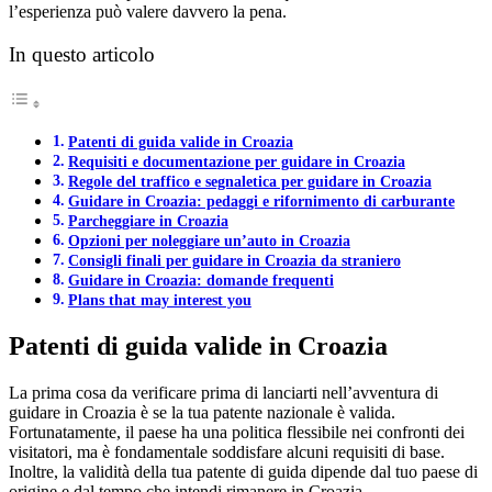
l’esperienza può valere davvero la pena.
In questo articolo
Patenti di guida valide in Croazia
Requisiti e documentazione per guidare in Croazia
Regole del traffico e segnaletica per guidare in Croazia
Guidare in Croazia: pedaggi e rifornimento di carburante
Parcheggiare in Croazia
Opzioni per noleggiare un’auto in Croazia
Consigli finali per guidare in Croazia da straniero
Guidare in Croazia: domande frequenti
Plans that may interest you
Patenti di guida valide in Croazia
La prima cosa da verificare prima di lanciarti nell’avventura di
guidare in Croazia è se la tua patente nazionale è valida.
Fortunatamente, il paese ha una politica flessibile nei confronti dei
visitatori, ma è fondamentale soddisfare alcuni requisiti di base.
Inoltre, la validità della tua patente di guida dipende dal tuo paese di
origine e dal tempo che intendi rimanere in Croazia.