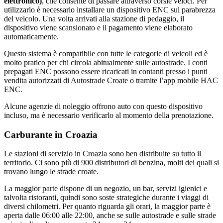
elettronico)
, che consente di passare attraverso corsie veloci. Per
utilizzarlo è necessario installare un dispositivo ENC sul parabrezza
del veicolo. Una volta arrivati alla stazione di pedaggio, il
dispositivo viene scansionato e il pagamento viene elaborato
automaticamente.
Questo sistema è compatibile con tutte le categorie di veicoli ed è
molto pratico per chi circola abitualmente sulle autostrade. I conti
prepagati ENC possono essere ricaricati in contanti presso i punti
vendita autorizzati di Autostrade Croate o tramite l’app mobile HAC
ENC.
Alcune agenzie di noleggio offrono auto con questo dispositivo
incluso, ma è necessario verificarlo al momento della prenotazione.
Carburante in Croazia
Le stazioni di servizio in Croazia sono ben distribuite su tutto il
territorio. Ci sono più di 900 distributori di benzina, molti dei quali si
trovano lungo le strade croate.
La maggior parte dispone di un negozio, un bar, servizi igienici e
talvolta ristoranti, quindi sono soste strategiche durante i viaggi di
diversi chilometri. Per quanto riguarda gli orari, la maggior parte è
aperta dalle 06:00 alle 22:00, anche se sulle autostrade e sulle strade