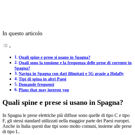
In questo articolo
Quali spine e prese si usano in Spagna?
Quali sono la tensione e la frequenza delle prese di corrente in
Spagna?
Naviga in Spagna con dati illimitati e 5G grazie a Holafly
Tipi di spina in altri Paesi
Domande frequenti
Plans that may interest you
Quali spine e prese si usano in Spagna?
In Spagna le prese elettriche più diffuse sono quelle di tipo C e tipo
F, gli stessi standard utilizzati nella maggior parte dei Paesi europei.
Anche in Italia questi due tipi sono molto comuni, insieme alle prese
di tipo L.