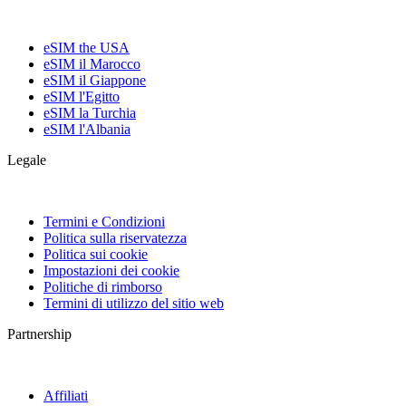
eSIM the USA
eSIM il Marocco
eSIM il Giappone
eSIM l'Egitto
eSIM la Turchia
eSIM l'Albania
Legale
Termini e Condizioni
Politica sulla riservatezza
Politica sui cookie
Impostazioni dei cookie
Politiche di rimborso
Termini di utilizzo del sitio web
Partnership
Affiliati