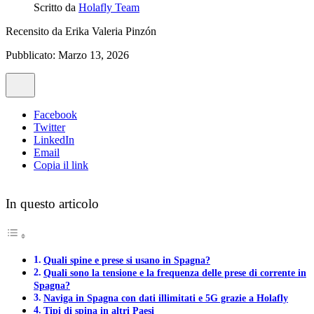
Scritto da
Holafly Team
Recensito da
Erika Valeria Pinzón
Pubblicato: Marzo 13, 2026
Facebook
Twitter
LinkedIn
Email
Copia il link
In questo articolo
Quali spine e prese si usano in Spagna?
Quali sono la tensione e la frequenza delle prese di corrente in
Spagna?
Naviga in Spagna con dati illimitati e 5G grazie a Holafly
Tipi di spina in altri Paesi