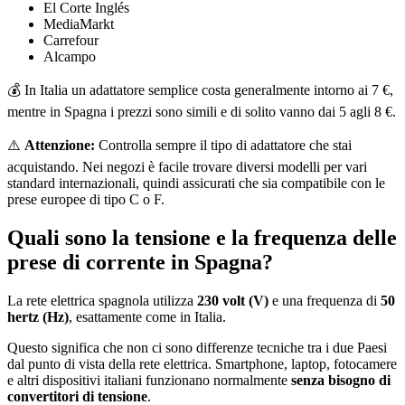
El Corte Inglés
MediaMarkt
Carrefour
Alcampo
💰 In Italia un adattatore semplice costa generalmente intorno ai 7 €,
mentre in Spagna i prezzi sono simili e di solito vanno dai 5 agli 8 €.
⚠️
Attenzione:
Controlla sempre il tipo di adattatore che stai
acquistando. Nei negozi è facile trovare diversi modelli per vari
standard internazionali, quindi assicurati che sia compatibile con le
prese europee di tipo C o F.
Quali sono la tensione e la frequenza delle
prese di corrente in Spagna?
La rete elettrica spagnola utilizza
230 volt (V)
e una frequenza di
50
hertz (Hz)
, esattamente come in Italia.
Questo significa che non ci sono differenze tecniche tra i due Paesi
dal punto di vista della rete elettrica. Smartphone, laptop, fotocamere
e altri dispositivi italiani funzionano normalmente
senza bisogno di
convertitori di tensione
.