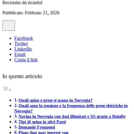
Recensito da
ricardol
Pubblicato: Febbraio 21, 2026
Facebook
Twitter
LinkedIn
Email
Copia il link
In questo articolo
Quali spine e prese si usano in Norvegia?
Quali sono la tensione e la frequenza delle prese elettriche in
Norvegia?
Naviga in Norvegia con dati illimitati e 5G grazie a Holafly
Tipi di spina in altri Paesi
Domande Frequenti
Plans that may interest you