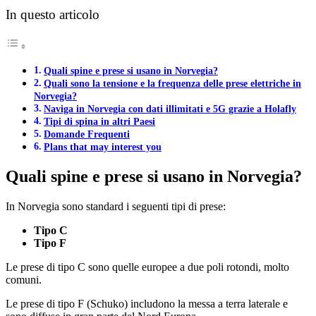
In questo articolo
Quali spine e prese si usano in Norvegia?
Quali sono la tensione e la frequenza delle prese elettriche in
Norvegia?
Naviga in Norvegia con dati illimitati e 5G grazie a Holafly
Tipi di spina in altri Paesi
Domande Frequenti
Plans that may interest you
Quali spine e prese si usano in Norvegia?
In Norvegia sono standard i seguenti tipi di prese:
Tipo C
Tipo F
Le prese di tipo C sono quelle europee a due poli rotondi, molto
comuni.
Le prese di tipo F (Schuko) includono la messa a terra laterale e