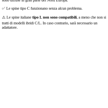
sono diffuse in gran parte del Nord Europa.
✅ Le spine tipo C funzionano senza alcun problema.
⚠️ Le spine italiane
tipo L non sono compatibili
, a meno che non si
tratti di modelli ibridi C/L. In caso contrario, sarà necessario un
adattatore.