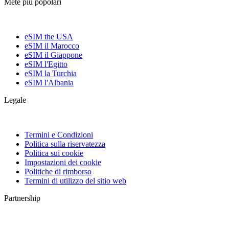
Mete più popolari
eSIM the USA
eSIM il Marocco
eSIM il Giappone
eSIM l'Egitto
eSIM la Turchia
eSIM l'Albania
Legale
Termini e Condizioni
Politica sulla riservatezza
Politica sui cookie
Impostazioni dei cookie
Politiche di rimborso
Termini di utilizzo del sitio web
Partnership