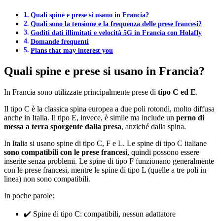
Quali spine e prese si usano in Francia?
Quali sono la tensione e la frequenza delle prese francesi?
Goditi dati illimitati e velocità 5G in Francia con Holafly
Domande frequenti
Plans that may interest you
Quali spine e prese si usano in Francia?
In Francia sono utilizzate principalmente prese di
tipo C ed E
.
Il tipo C è la classica spina europea a due poli rotondi, molto diffusa
anche in Italia. Il tipo E, invece, è simile ma include un
perno di
messa a terra sporgente dalla presa
, anziché dalla spina.
In Italia si usano spine di tipo C, F e L. Le spine di tipo C italiane
sono compatibili con le prese francesi
, quindi possono essere
inserite senza problemi. Le spine di tipo F funzionano generalmente
con le prese francesi, mentre le spine di tipo L (quelle a tre poli in
linea) non sono compatibili.
In poche parole:
✔️ Spine di tipo C: compatibili, nessun adattatore