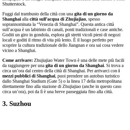
Shutterstock.
Fuggi dal trambusto della città con una
gita di un giorno da
Shanghai
alla
città sull’acqua di Zhujiajiao
, spesso
soprannominata la “Venezia di Shanghai”. Questa antica città
sull’acqua è un labirinto di canali, ponti tradizionali e case antiche.
Goditi un giro in gondola, esplora gli stretti vicoli pieni di negozi
locali e goditi il ritmo di vita più lento. È il luogo perfetto per
scoprire la cultura tradizionale dello Jiangnan e ora sai cosa vedere
vicino a Shanghai.
Come arrivare:
Zhujiajiao Water Town è una delle mete più facili
da raggiungere per una
gita di un giorno da Shanghai
. Si trova a
circa un’ora dal centro della città di Shanghai. Per arrivarci con
i
mezzi pubblici di Shanghai
, puoi prendere un autobus turistico
dallo Shanghai Stadium (Gate 5) o la linea 17 della metropolitana
direttamente fino alla stazione di Zhujiajiao (anche in questo caso
circa un’ora), poi da lì è una breve passeggiata fino alla città.
3. Suzhou