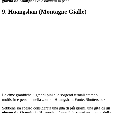
giorno da Shanghai
vale davvero la pena.
9. Huangshan (Montagne Gialle)
Le cime granitiche, i grandi pini e le sorgenti termali attirano
moltissime persone nella zona di Huangshan. Fonte: Shutterstock.
Sebbene sia spesso considerata una gita di più giorni, una
gita di un
giorno da Shanghai
a Huangshan è possibile se sei un amante della