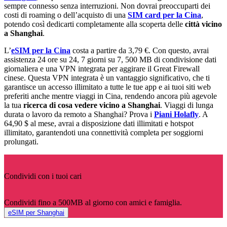
sempre connesso senza interruzioni. Non dovrai preoccuparti dei
costi di roaming o dell’acquisto di una
SIM card per la Cina
,
potendo così dedicarti completamente alla scoperta delle
città vicino
a Shanghai
.
L’
eSIM per la Cina
costa a partire da 3,79 €. Con questo, avrai
assistenza 24 ore su 24, 7 giorni su 7, 500 MB di condivisione dati
giornaliera e una VPN integrata per aggirare il Great Firewall
cinese. Questa VPN integrata è un vantaggio significativo, che ti
garantisce un accesso illimitato a tutte le tue app e ai tuoi siti web
preferiti anche mentre viaggi in Cina, rendendo ancora più agevole
la tua
ricerca di cosa vedere vicino a Shanghai
. Viaggi di lunga
durata o lavoro da remoto a Shanghai? Prova i
Piani Holafly
. A
64,90 $ al mese, avrai a disposizione dati illimitati e hotspot
illimitato, garantendoti una connettività completa per soggiorni
prolungati.
Condividi con i tuoi cari
Condividi fino a 500MB al giorno con amici e famiglia.
eSIM per Shanghai