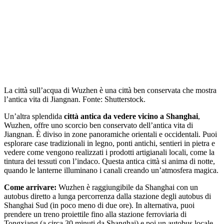
La città sull’acqua di Wuzhen è una città ben conservata che mostra
l’antica vita di Jiangnan. Fonte: Shutterstock.
Un’altra splendida
città antica da vedere vicino a Shanghai
,
Wuzhen, offre uno scorcio ben conservato dell’antica vita di
Jiangnan. È diviso in zone panoramiche orientali e occidentali. Puoi
esplorare case tradizionali in legno, ponti antichi, sentieri in pietra e
vedere come vengono realizzati i prodotti artigianali locali, come la
tintura dei tessuti con l’indaco. Questa antica città si anima di notte,
quando le lanterne illuminano i canali creando un’atmosfera magica.
Come arrivare:
Wuzhen è raggiungibile da Shanghai con un
autobus diretto a lunga percorrenza dalla stazione degli autobus di
Shanghai Sud (in poco meno di due ore). In alternativa, puoi
prendere un treno proiettile fino alla stazione ferroviaria di
Tongxiang (a circa 30 minuti da Shanghai) e poi un autobus locale