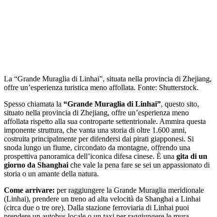
La “Grande Muraglia di Linhai”, situata nella provincia di Zhejiang,
offre un’esperienza turistica meno affollata. Fonte: Shutterstock.
Spesso chiamata la
“Grande Muraglia di Linhai”
, questo sito,
situato nella provincia di Zhejiang, offre un’esperienza meno
affollata rispetto alla sua controparte settentrionale. Ammira questa
imponente struttura, che vanta una storia di oltre 1.600 anni,
costruita principalmente per difendersi dai pirati giapponesi. Si
snoda lungo un fiume, circondato da montagne, offrendo una
prospettiva panoramica dell’iconica difesa cinese. È una
gita di un
giorno da Shanghai
che vale la pena fare se sei un appassionato di
storia o un amante della natura.
Come arrivare:
per raggiungere la Grande Muraglia meridionale
(Linhai), prendere un treno ad alta velocità da Shanghai a Linhai
(circa due o tre ore). Dalla stazione ferroviaria di Linhai puoi
prendere un autobus locale o un taxi per raggiungere le mura.