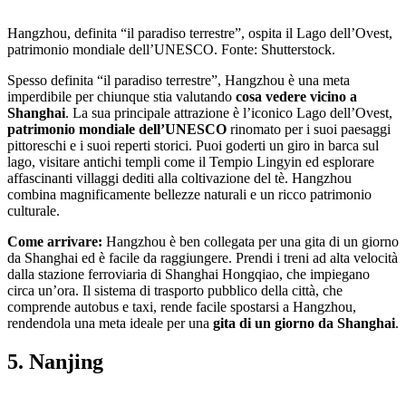
Hangzhou, definita “il paradiso terrestre”, ospita il Lago dell’Ovest,
patrimonio mondiale dell’UNESCO. Fonte: Shutterstock.
Spesso definita “il paradiso terrestre”, Hangzhou è una meta
imperdibile per chiunque stia valutando
cosa vedere vicino a
Shanghai
. La sua principale attrazione è l’iconico Lago dell’Ovest,
patrimonio mondiale dell’UNESCO
rinomato per i suoi paesaggi
pittoreschi e i suoi reperti storici. Puoi goderti un giro in barca sul
lago, visitare antichi templi come il Tempio Lingyin ed esplorare
affascinanti villaggi dediti alla coltivazione del tè. Hangzhou
combina magnificamente bellezze naturali e un ricco patrimonio
culturale.
Come arrivare:
Hangzhou è ben collegata per una gita di un giorno
da Shanghai ed è facile da raggiungere. Prendi i treni ad alta velocità
dalla stazione ferroviaria di Shanghai Hongqiao, che impiegano
circa un’ora. Il sistema di trasporto pubblico della città, che
comprende autobus e taxi, rende facile spostarsi a Hangzhou,
rendendola una meta ideale per una
gita di un giorno da Shanghai
.
5. Nanjing