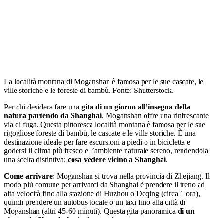
La località montana di Moganshan è famosa per le sue cascate, le
ville storiche e le foreste di bambù. Fonte: Shutterstock.
Per chi desidera fare una
gita di un giorno all’insegna della
natura partendo da Shanghai
, Moganshan offre una rinfrescante
via di fuga. Questa pittoresca località montana è famosa per le sue
rigogliose foreste di bambù, le cascate e le ville storiche. È una
destinazione ideale per fare escursioni a piedi o in bicicletta e
godersi il clima più fresco e l’ambiente naturale sereno, rendendola
una scelta distintiva:
cosa vedere vicino a Shanghai
.
Come arrivare:
Moganshan si trova nella provincia di Zhejiang. Il
modo più comune per arrivarci da Shanghai è prendere il treno ad
alta velocità fino alla stazione di Huzhou o Deqing (circa 1 ora),
quindi prendere un autobus locale o un taxi fino alla città di
Moganshan (altri 45-60 minuti). Questa gita panoramica
di un