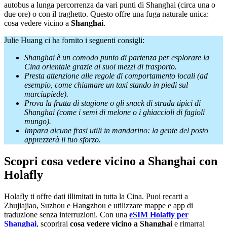
autobus a lunga percorrenza da vari punti di Shanghai (circa una o
due ore) o con il traghetto. Questo offre una fuga naturale unica:
cosa vedere vicino a
Shanghai
.
Julie Huang ci ha fornito i seguenti consigli:
Shanghai è un comodo punto di partenza per esplorare la
Cina orientale grazie ai suoi mezzi di trasporto.
Presta attenzione alle regole di comportamento locali (ad
esempio, come chiamare un taxi stando in piedi sul
marciapiede).
Prova la frutta di stagione o gli snack di strada tipici di
Shanghai (come i semi di melone o i ghiaccioli di fagioli
mungo).
Impara alcune frasi utili in mandarino: la gente del posto
apprezzerà il tuo sforzo.
Scopri cosa vedere vicino a Shanghai con
Holafly
Holafly ti offre dati illimitati in tutta la Cina. Puoi recarti a
Zhujiajiao, Suzhou e Hangzhou e utilizzare mappe e app di
traduzione senza interruzioni. Con una
eSIM Holafly per
Shanghai
, scoprirai
cosa vedere vicino a Shanghai
e rimarrai