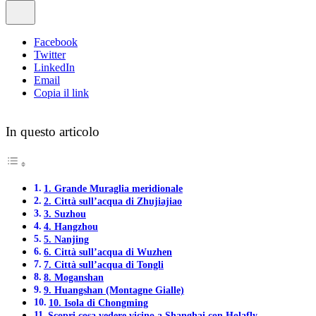
Facebook
Twitter
LinkedIn
Email
Copia il link
In questo articolo
1. Grande Muraglia meridionale
2. Città sull’acqua di Zhujiajiao
3. Suzhou
4. Hangzhou
5. Nanjing
6. Città sull’acqua di Wuzhen
7. Città sull’acqua di Tongli
8. Moganshan
9. Huangshan (Montagne Gialle)
10. Isola di Chongming
Scopri cosa vedere vicino a Shanghai con Holafly