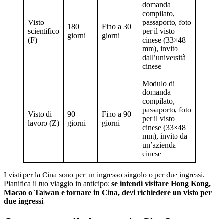
domanda
compilato,
Visto
passaporto, foto
180
Fino a 30
scientifico
per il visto
giorni
giorni
(F)
cinese (33×48
mm), invito
dall’università
cinese
Modulo di
domanda
compilato,
passaporto, foto
Visto di
90
Fino a 90
per il visto
lavoro (Z)
giorni
giorni
cinese (33×48
mm), invito da
un’azienda
cinese
I visti per la Cina sono per un ingresso singolo o per due ingressi.
Pianifica il tuo viaggio in anticipo:
se intendi visitare Hong Kong,
Macao o Taiwan e tornare in Cina, devi richiedere un visto per
due ingressi.