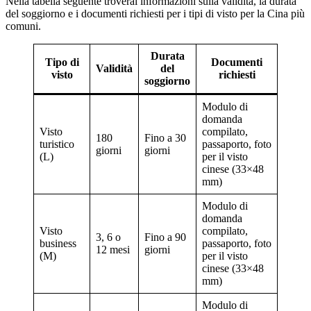
Nella tabella seguente troverai informazioni sulla validità, la durata
del soggiorno e i documenti richiesti per i tipi di visto per la Cina più
comuni.
Durata
Tipo di
Documenti
Validità
del
visto
richiesti
soggiorno
Modulo di
domanda
Visto
compilato,
180
Fino a 30
turistico
passaporto, foto
giorni
giorni
(L)
per il visto
cinese (33×48
mm)
Modulo di
domanda
Visto
compilato,
3, 6 o
Fino a 90
business
passaporto, foto
12 mesi
giorni
(M)
per il visto
cinese (33×48
mm)
Modulo di