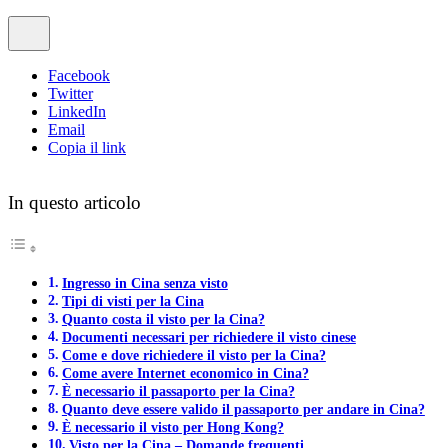
Facebook
Twitter
LinkedIn
Email
Copia il link
In questo articolo
Ingresso in Cina senza visto
Tipi di visti per la Cina
Quanto costa il visto per la Cina?
Documenti necessari per richiedere il visto cinese
Come e dove richiedere il visto per la Cina?
Come avere Internet economico in Cina?
È necessario il passaporto per la Cina?
Quanto deve essere valido il passaporto per andare in Cina?
È necessario il visto per Hong Kong?
Visto per la Cina – Domande frequenti