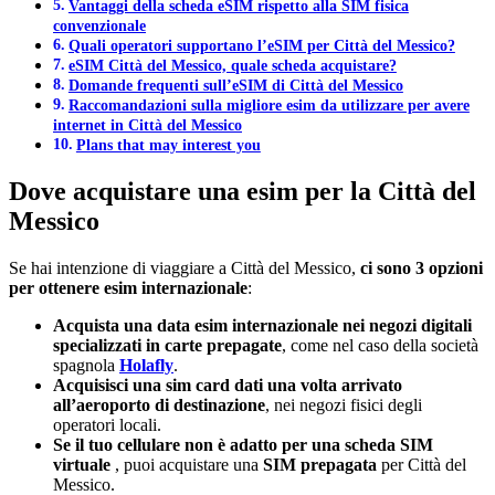
Vantaggi della scheda eSIM rispetto alla SIM fisica
convenzionale
Quali operatori supportano l’eSIM per Città del Messico?
eSIM Città del Messico, quale scheda acquistare?
Domande frequenti sull’eSIM di Città del Messico
Raccomandazioni sulla migliore esim da utilizzare per avere
internet in Città del Messico
Plans that may interest you
Dove acquistare una esim per la Città del
Messico
Se hai intenzione di viaggiare a Città del Messico,
ci sono 3 opzioni
per ottenere esim
internazionale
:
Acquista una data esim internazionale nei negozi digitali
specializzati in carte prepagate
, come nel caso della società
spagnola
Holafly
.
Acquisisci una sim card dati una volta arrivato
all’aeroporto di destinazione
, nei negozi fisici degli
operatori locali.
Se il tuo cellulare non è adatto per una scheda SIM
virtuale
, puoi acquistare una
SIM prepagata
per Città del
Messico.