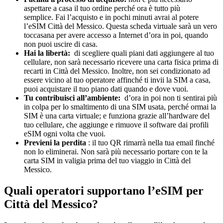
aspettare a casa il tuo ordine perché ora è tutto più
semplice. Fai l’acquisto e in pochi minuti avrai al potere
l’eSIM Città del Messico. Questa scheda virtuale sarà un vero
toccasana per avere accesso a Internet d’ora in poi, quando
non puoi uscire di casa.
Hai la libertà:
di scegliere quali piani dati aggiungere al tuo
cellulare, non sarà necessario ricevere una carta fisica prima di
recarti in Città del Messico. Inoltre, non sei condizionato ad
essere vicino al tuo operatore affinché ti invii la SIM a casa,
puoi acquistare il tuo piano dati quando e dove vuoi.
Tu contribuisci all’ambiente:
d’ora in poi non ti sentirai più
in colpa per lo smaltimento di una SIM usata, perché ormai la
SIM è una carta virtuale; e funziona grazie all’hardware del
tuo cellulare, che aggiunge e rimuove il software dai profili
eSIM ogni volta che vuoi.
Previeni la perdita
: il tuo QR rimarrà nella tua email finché
non lo eliminerai. Non sarà più necessario portare con te la
carta SIM in valigia prima del tuo viaggio in Città del
Messico.
Quali operatori supportano l’eSIM per
Città del Messico?