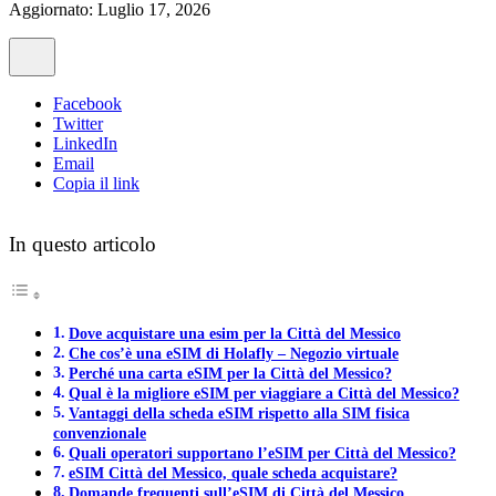
Aggiornato: Luglio 17, 2026
Facebook
Twitter
LinkedIn
Email
Copia il link
In questo articolo
Dove acquistare una esim per la Città del Messico
Che cos’è una eSIM di Holafly – Negozio virtuale
Perché una carta eSIM per la Città del Messico?
Qual è la migliore eSIM per viaggiare a Città del Messico?
Vantaggi della scheda eSIM rispetto alla SIM fisica
convenzionale
Quali operatori supportano l’eSIM per Città del Messico?
eSIM Città del Messico, quale scheda acquistare?
Domande frequenti sull’eSIM di Città del Messico