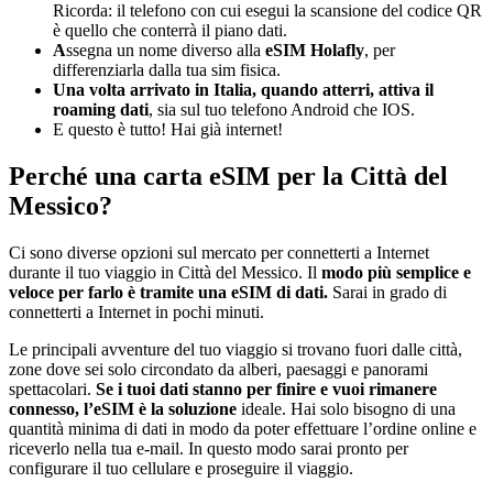
Ricorda: il telefono con cui esegui la scansione del codice QR
è quello che conterrà il piano dati.
A
ssegna un nome diverso alla
eSIM Holafly
, per
differenziarla dalla tua sim fisica.
Una volta arrivato in Italia, quando atterri, attiva il
roaming dati
, sia sul tuo telefono Android che IOS.
E questo è tutto! Hai già internet!
Perché una carta eSIM per la Città del
Messico?
Ci sono diverse opzioni sul mercato per connetterti a Internet
durante il tuo viaggio in Città del Messico. Il
modo più semplice e
veloce per farlo è tramite una eSIM di dati.
Sarai in grado di
connetterti a Internet in pochi minuti.
Le principali avventure del tuo viaggio si trovano fuori dalle città,
zone dove sei solo circondato da alberi, paesaggi e panorami
spettacolari.
Se i tuoi dati stanno per finire e vuoi rimanere
connesso, l’eSIM è la soluzione
ideale. Hai solo bisogno di una
quantità minima di dati in modo da poter effettuare l’ordine online e
riceverlo nella tua e-mail. In questo modo sarai pronto per
configurare il tuo cellulare e proseguire il viaggio.