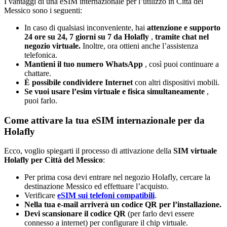
I vantaggi di una eSIM internazionale per l’utilizzo in Città del
Messico sono i seguenti:
In caso di qualsiasi inconveniente, hai
attenzione e supporto
24 ore su 24, 7 giorni su 7 da Holafly
,
tramite chat nel
negozio virtuale.
Inoltre, ora ottieni anche l’assistenza
telefonica.
Mantieni il tuo numero WhatsApp
, così puoi continuare a
chattare.
È possibile condividere Internet
con altri dispositivi mobili.
Se vuoi usare l’esim virtuale e fisica simultaneamente
,
puoi farlo.
Come attivare la tua eSIM internazionale per da
Holafly
Ecco, voglio spiegarti il ​​processo di attivazione della
SIM virtuale
Holafly per Città del Messico
:
Per prima cosa devi entrare nel negozio Holafly, cercare la
destinazione Messico ed effettuare l’acquisto.
Verificare
eSIM sui telefoni compatibili
.
Nella tua e-mail arriverà un codice QR per l’installazione.
Devi scansionare il codice QR
(per farlo devi essere
connesso a internet) per configurare il chip virtuale.