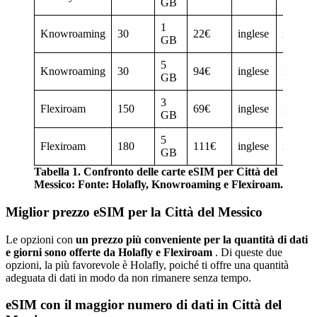
GB
1
Knowroaming
30
22€
inglese
iOS/An
GB
5
Knowroaming
30
94€
inglese
iOS/An
GB
3
Flexiroam
150
69€
inglese
iOS/An
GB
5
Flexiroam
180
111€
inglese
iOS/An
GB
Tabella 1. Confronto delle carte eSIM per Città del
Messico: Fonte: Holafly, Knowroaming e Flexiroam.
Miglior prezzo eSIM per la Città del Messico
Le opzioni con
un prezzo più conveniente per la quantità di dati
e giorni sono offerte da Holafly e Flexiroam
. Di queste due
opzioni, la più favorevole è Holafly, poiché ti offre una quantità
adeguata di dati in modo da non rimanere senza tempo.
eSIM con il maggior numero di dati in Città del