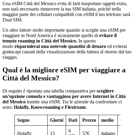
Una eSIM Città del Messico evita di farti trasportare oggetti extra,
non sarà necessario rimuovere la tua SIM italiana, poiché nella
maggior parte dei cellulari compatibili con eSIM il tuo telefono sarà
Dual SIM.
Un altro fattore molto importante quando si sceglie una eSIM per
viaggiare in Nord America è sicuramente quello di
evitare il
temuto roaming in Città del Messico.
In questo
modo
risparmierai una notevole quantità di denaro
ed eviterai
grattacapi causati dalla visualizzazione della fattura al ritorno dal tuo
viaggio.
Qual è la migliore eSIM per viaggiare a
Città del Messico?
Di seguito è riportata una tabella comparativa per
scegliere
un’opzione comoda e vantaggiosa per avere Internet in Città
del Messico
tramite una eSIM. Tra le aziende da confrontare ci
sono:
Holafly, Knowroaming e Flexiroam
.
Segno
Giorni
Dati
Prezzo
medio
Compat
6
Holafly
15
57€
italiano
iOS/An