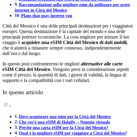
Raccomandazioni sulla migliore esim da utilizzare per avere
internet in Città del Messico
Plans that may interest you
Città del Messico è una delle principali destinazioni per i viaggiatori
europei. Questa destinazione è la capitale del mondo e una delle
principali potenze economiche. La cosa migliore per iniziare il tuo
viaggio è
acquisire una eSIM Città del Messico di dati mobili
,
che ti aiuterà a rimanere sempre connesso, indipendentemente
dall’ora e dal luogo.
In questo post confronteremo le migliori
alternative alle carte
eSIM
Città del Messico
. Vengono presi in considerazione aspetti
come il prezzo, la quantità di dati, i giorni di validità, la lingua di
supporto e la compatibilità con i vari cellulari.
In questo articolo
Dove acquistare una esim per la Città del Messico
Che cos’è una eSIM di Holafly – Negozio virtuale
Perché una carta eSIM per la Città del Messico?
Qual è la migliore eSIM per viaggiare a Città del Messico?