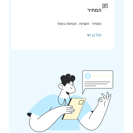
המחיר
המחיר . השרות . הנוחות באתר
יובל בן ישי