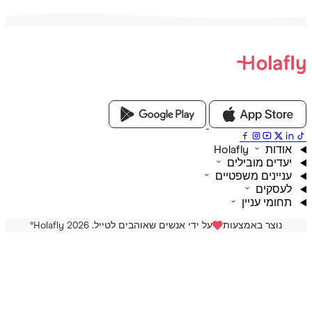
ת Holafly
דים מובילים
יינים משפטיים
סקים
ומי עניין
נוצר באמצעות
על ידי אנשים שאוהבים לטייל. Holafly 2026
®