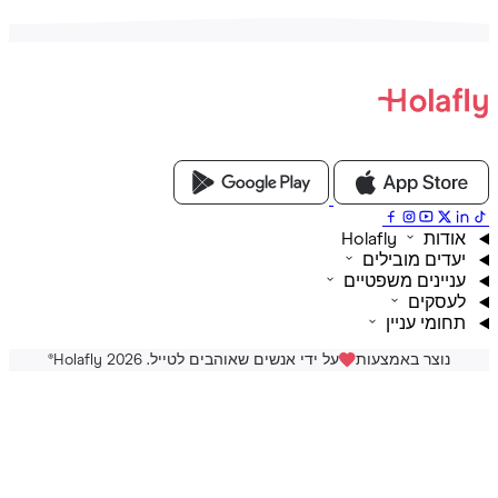
ת Holafly
דים מובילים
יינים משפטיים
סקים
ומי עניין
נוצר באמצעות
על ידי אנשים שאוהבים לטייל. Holafly 2026
®