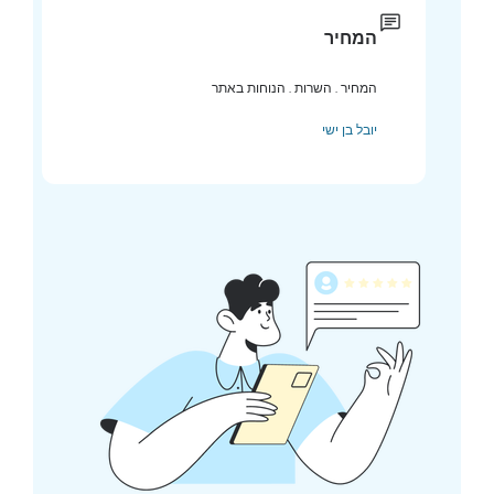
המחיר
המחיר . השרות . הנוחות באתר
יובל בן ישי